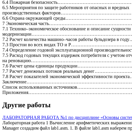
6.4 Пожарная безопасность……………………………………
6.5 Мероприятия по защите работников от опасных и вредных
производственных факторов……………………………………
6.6 Охрана окружающей среды…………………………………
7 Экономическая часть……………………………………………………….
7.1 Технико–экономическое обоснование и описание сущности
модернизации…………………………………………………………
7.2 Расчет количества машино–часов работы бульдозера в 
7.3 Простои во всех видах ТО и Р……………………………
7.4 Определение годовой эксплуатационной производитель
7.5 Расход годовых текущих издержек потребителя с учетом о
на реновацию………………………………………………………
7.6 Расчет цены единицы продукции……………………
7.7 Расчет денежных потоков реальных денег…………
7.8 Расчет показателей экономической эффективности п
Заключение……………………………………………………………………..
Список использованных источников………………………
Приложения……………………………………………………………
Другие работы
ЛАБОРАТОРНАЯ РАБОТА №1 по дисциплине «Основы системно
Лабораторная работа 1 Вычисление арифметических выражений 
Manager создадим файл lab1.asm. 1. В файле lab1.asm наберем 