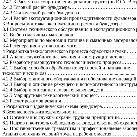
2.4.1.3 Расчет сил сопротивления резанию грунта (по Ю.А
2.4.2 Тяговый расчёт бульдозера……………………………
2.4.3 Статический расчёт бульдозера……………………………………….
2.4.4 Расчёт эксплуатационной производительности бульдо
3 Вопросы монтажа, эксплуатации и ремонта бульдозера…………
3.1 Система технического обслуживания и эксп
3.2 Выбор смазочных материалов……………………………
3.3 Мероприятия по экономии топлива и смазочных материалов
3.4 Регенерация и утилизация масел……………………
4 Разработка технологического процесса обработки вт
4.1 Анализ служебного назначения и конструкции детали..……...........
4.2 Разработку маршрутного технологического процесса…………
4.2.1 Выбор способов обработки поверхностей и назначение
технологических баз………………………………….................................
4.2.2 Выбор станочного оборудования и обоснование операций……....
4.2.3 Выбор и описание режущего и вспомогательного инс
4.2.4 Выбор и описание измерительных средств…………
4.2.5 Маршрутный технологический процесс…………
4.3 Расчет режимов резания ….……………………………
5 Разработка гидравлической схемы бульдозера………………………
6 Безопасность жизнедеятельности…..…………...……
6.1 Организация службы охраны труда на предприятии…………
6.2 Надзор и контроль соблюдения законодательс
6.3 Производственный травматизм и профессиональные заболе
Анализ состояния условий труда на рабочих местах……