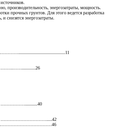
 источников.
нию, производительность, энергозатраты, мощность.
тки прочных грунтов. Для этого ведется разработка
, и снизятся энергозатраты.
..................................11
.……............26
………...........40
………………………………………….....42
ии…………………………………………………46