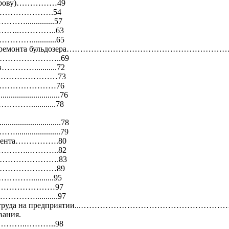
. Ветрову)……………49
……………………….54
.............57
зера……..…………..63
………............65
луатационного ремонта бульдозера…………………………………
………………………..69
…………...........72
……………………………73
улки………………………76
...................76
………............78
...................78
..................79
трумента…………….80
………………..………..82
…………………………….83
…………………………89
……...........95
……………………………97
…………...........97
тва об охране труда на предприятии...……………………………
вания.
………………..………..98