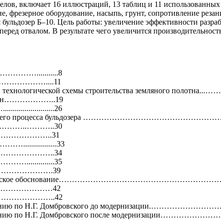
делов, включает 16 иллюстраций, 13 таблиц и 11 использованных
ие, фрезерное оборудование, насыпь, грунт, сопротивление реза
бульдозер Б–10. Цель работы: увеличение эффективности разрабо
еред отвалом. В результате чего увеличится производительность
..........8
………………....11
ологической схемы строительства земляного полотна...……………….......
 машин………………..19
..............26
я, рабочего процесса бульдозера ……………………………………………………
…………………..………..30
………………………..31
................33
……………………..34
............35
…………………………….39
–экономическое обоснование……………………………………………………………
…………………………42
ателя…………………..42
ю и копанию по Н.Г. Домбровского до модернизации.………
нию и копанию по Н.Г. Домбровского после модернизац