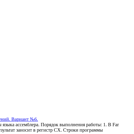
ний. Вариант №6.
языка ассемблера. Порядок выполнения работы: 1. В Far
результат заносит в регистр CХ. Строки программы