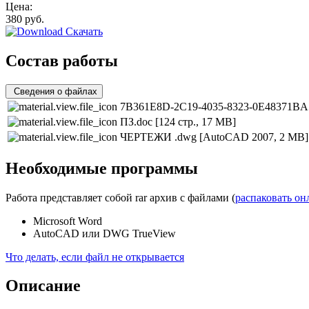
Цена:
380
руб.
Скачать
Состав работы
Сведения о файлах
7B361E8D-2C19-4035-8323-0E48371BA5
ПЗ.doc
[124 стр., 17 MB]
ЧЕРТЕЖИ .dwg
[AutoCAD 2007, 2 MB]
Необходимые программы
Работа представляет собой rar архив с файлами (
распаковать он
Microsoft Word
AutoCAD или DWG TrueView
Что делать, если файл не открывается
Описание