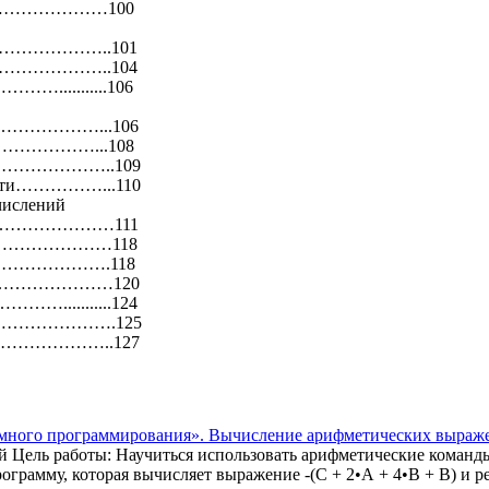
……………………100
…………………..101
…………………..104
..........106
……………...106
году………………...108
……………………..109
ности……………...110
тчислений
…………………111
…………………………118
………………………….118
роекта…………………120
.........124
……………………….125
……………..127
го программирования». Вычисление арифметических выраже
Цель работы: Научиться использовать арифметические команды 
программу, которая вычисляет выражение -(С + 2•А + 4•В + В) и 