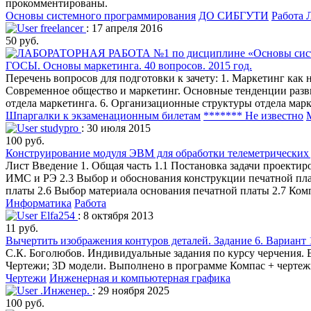
прокомментированы.
Основы системного программирования
ДО СИБГУТИ
Работа 
freelancer
: 17 апреля 2016
50 руб.
ГОСЫ. Основы маркетинга. 40 вопросов. 2015 год.
Перечень вопросов для подготовки к зачету: 1. Маркетинг как
Современное общество и маркетинг. Основные тенденции разви
отдела маркетинга. 6. Организационные структуры отдела мар
Шпаргалки к экзаменационным билетам
******* Не известно
studypro
: 30 июля 2015
100 руб.
Конструирование модуля ЭВМ для обработки телеметрических
Лист Введение 1. Общая часть 1.1 Постановка задачи проекти
ИМС и РЭ 2.3 Выбор и обоснования конструкции печатной пла
платы 2.6 Выбор материала основания печатной платы 2.7 Ком
Информатика
Работа
Elfa254
: 8 октября 2013
11 руб.
Вычертить изображения контуров деталей. Задание 6. Вариант 
С.К. Боголюбов. Индивидуальные задания по курсу черчения. В
Чертежи; 3D модели. Выполнено в программе Компас + чертеж
Чертежи
Инженерная и компьютерная графика
.Инженер.
: 29 ноября 2025
100 руб.