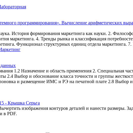
Лабораторная
 наука. История формирования маркетинга как науки. 2. Филосо
тия маркетинга. 4. Тренды рынка и классификация потребносте
кетинга. Функционал структурных единиц отдела маркетинга. 7
Маркетинг
 данных
рования 1.2 Назначение и область применения 2. Специальная ч
ты 2.4 Выбор и обоснование класса точности и группы жесткос
поновка и размещение ИМС и РЭ на печатной плате 2.8 Выбор и
15 - Крышка Серьга
ычертить изображения контуров деталей и нанести размеры. Зад
и в PDF.