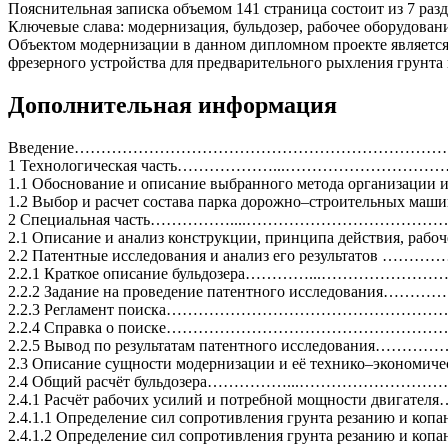
Пояснительная записка объемом 141 страница состоит из 7 раз
Ключевые слава: модернизация, бульдозер, рабочее оборудован
Объектом модернизации в данном дипломном проекте является 
фрезерного устройства для предварительного рыхления грунта п
Дополнительная информация
Введение………………………………………………………………………….
1 Технологическая часть………………...…………………………
1.1 Обоснование и описание выбранного метода организации и техн
1.2 Выбор и расчет состава парка дорожно–строительных
2 Специальная часть……………....…………………………………............
2.1 Описание и анализ конструкции, принципа действи
2.2 Патентные исследования и анализ его результатов 
2.2.1 Краткое описание бульдозера…………...……………
2.2.2 Задание на проведение патентного исследования………………….
2.2.3 Регламент поиска…………………………………………
2.2.4 Справка о поиске………………………………………………………..
2.2.5 Вывод по результатам патентного исследования
2.3 Описание сущности модернизации и её технико
2.4 Общий расчёт бульдозера……………...………………
2.4.1 Расчёт рабочих усилий и потребной мощности двиг
2.4.1.1 Определение сил сопротивления грунта резани
2.4.1.2 Определение сил сопротивления грунта реза