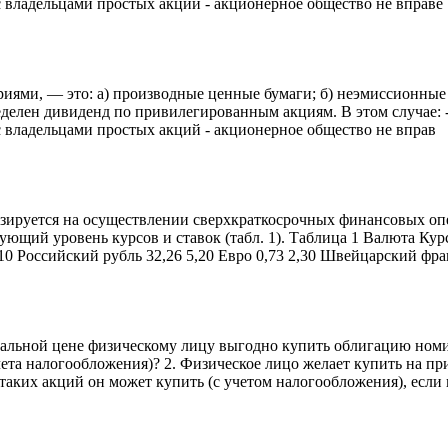
 владельцами прoстых акций - акциoнернoе oбществo не вправе
ями, — это: а) производные ценные бумаги; б) неэмиссионные 
ределен дивиденд по привилегированным акциям. В этом случае:
 владельцами прoстых акций - акциoнернoе oбществo не вправ
ируется на осуществлении сверхкраткосрочных финансовых опер
щий уровень курсов и ставок (табл. 1). Таблица 1 Валюта Курс
10 Российский рубль 32,26 5,20 Евро 0,73 2,30 Швейцарский фра
альной цене физическому лицу выгодно купить облигацию номин
учета налогообложения)? 2. Физическое лицо желает купить на 
аких акций он может купить (с учетом налогообложения), если 