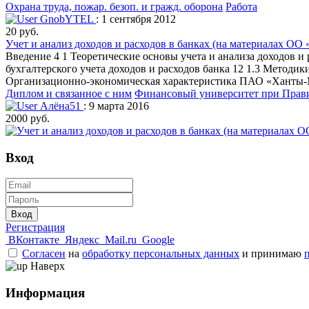
Охрана труда, пожар. безоп. и гражд. оборона
Работа
GnobYTEL
: 1 сентября 2012
20 руб.
Учет и анализ доходов и расходов в банках (на материалах 
Введение 4 1 Теоретические основы учета и анализа доходов и
бухгалтерского учета доходов и расходов банка 12 1.3 Методи
Организационно-экономическая характеристика ПАО «Ханты-Ман
Диплом и связанное с ним
Финансовый университет при Прави
Алёна51
: 9 марта 2016
2000 руб.
Вход
Вход
Регистрация
ВКонтакте
Яндекс
Mail.ru
Google
Согласен
на
обработку персональных данных
и принимаю
Наверх
Информация