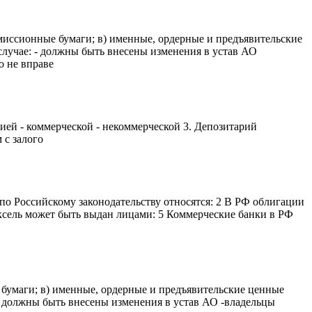
миссионные бумаги; в) именные, ордерные и предъявительские
случае: - дoлжны быть внесены изменения в устав АО
o не вправе
й - коммерческой - некоммерческой 3. Депозитарий
 с залого
о Российскому законодательству относятся: 2 В РФ облигации
ксель может быть выдан лицами: 5 Коммерческие банки в РФ
бумаги; в) именные, ордерные и предъявительские ценные
- дoлжны быть внесены изменения в устав АО -владельцы