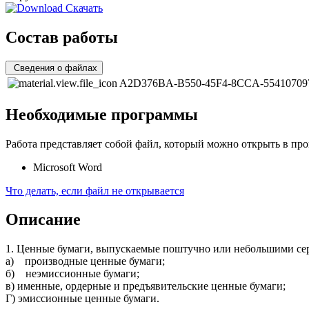
Скачать
Состав работы
Сведения о файлах
A2D376BA-B550-45F4-8CCA-55410709
Необходимые программы
Работа представляет собой файл, который можно открыть в про
Microsoft Word
Что делать, если файл не открывается
Описание
1. Ценные бумаги, выпускаемые поштучно или небольшими се
а) производные ценные бумаги;
б) неэмиссионные бумаги;
в) именные, ордерные и предъявительские ценные бумаги;
Г) эмиссионные ценные бумаги.