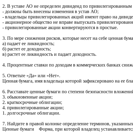
2. В уставе АО не определен дивиденд по привилегированным 
- должны быть внесены изменения в устав АО;
- владельцы привилегированных акций имеют право на дивиде
- акционерное общество не вправе выпускать привилегирован
- привилегированные акции конвертируются в простые.
3. По мере снижения рисков, которые несет на себе ценная бума
а) падает ее ликвидность;
б) растет ее доходность;
в) растет ее ликвидность и падает доходность.
4. Процентные ставки по доходам в коммерческих банках сниж
5. Ответьте «Да» или «Нет».
Ценная бумага, имя владельца которой зафиксировано на ее блан
6. Расставьте ценные бумаги по степени безопасности вложени
3. обыкновенные акции;
2. краткосрочные облигации;
4. привилегированные акции;
1. долгосрочные облигации.
7. Найдите в правой колонке определение терминов, указанных
Ценные бумаги Форма, при которой владелец устанавливается 