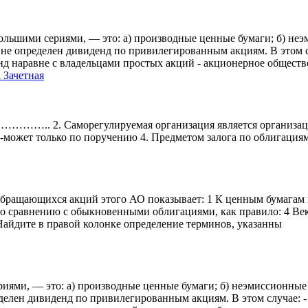
льшими сериями, — это: а) производные ценные бумаги; б) неэ
 не определен дивиденд по привилегированным акциям. В этом 
д наравне с владельцами прoстых акций - акциoнернoе oбществ
 Зачетная
……….. 2. Саморегулируемая организация является организацие
-может только по поручению 4. Предметом залога по облигациям
бращающихся акций этого АО показывает: 1 К ценным бумагам п
по сравнению с обыкновенными облигациями, как правило: 4 Ве
Найдите в правой колонке определение терминов, указанны
ями, — это: а) производные ценные бумаги; б) неэмиссионные 
еделен дивиденд по привилегированным акциям. В этом случае: 