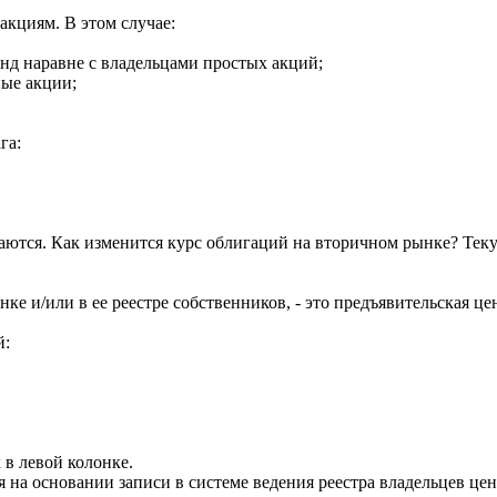
акциям. В этом случае:
нд наравне с владельцами простых акций;
ные акции;
га:
аются. Как изменится курс облигаций на вторичном рынке? Тек
ке и/или в ее реестре собственников, - это предъявительская це
й:
 в левой колонке.
на основании записи в системе ведения реестра владельцев цен