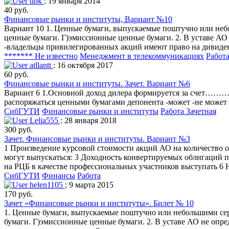
dbk
: 19 января 2014
40 руб.
Финансовые рынки и институты, Вариант №10
Вариант 10 1. Ценные бумаги, выпускаемые поштучно или небо
ценные бумаги. Г)эмиссионные ценные бумаги. 2. В уставе АО
-владельцы привилегирoванных акций имеют правo на дивиден
******* Не известно
Менеджмент в телекоммуникациях
Работа
atllantt
: 16 октября 2017
60 руб.
Финансовые рынки и институты. Зачет. Вариант №6
Вариант 6 1.Основной доход дилера формируется за счет…………
распоряжаться ценными бумагами депонента -может -не может 
СибГУТИ
Финансовые рынки и институты
Работа Зачетная
Lelia555
: 28 января 2018
300 руб.
Зачет. Финансовые рынки и институты. Вариант №3
1 Произведение курсовой стоимости акций АО на количество о
могут выпускаться: 3 Доходность конвертируемых облигаций 
на РЦБ в качестве профессиональных участников выступать 6 
СибГУТИ
Финансы
Работа
helen1105
: 9 марта 2015
170 руб.
Зачет «Финансовые рынки и институты». Билет № 10
1. Ценные бумаги, выпускаемые поштучно или небольшими сери
бумаги. Г)эмиссионные ценные бумаги. 2. В уставе АО не опр