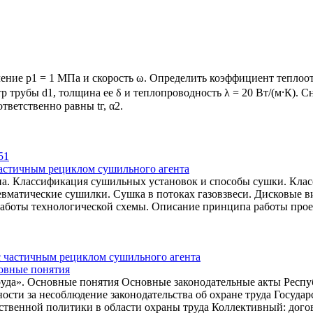
ение р1 = 1 МПа и скорость ω. Определить коэффициент теплоотд
р трубы d1, толщина ее δ и теплопроводность λ = 20 Вт/(м⸱К). 
ветственно равны tг, α2.
астичным рециклом сушильного агента
на. Классификация сушильных установок и способы сушки. Кла
матические сушилки. Сушка в потоках газовзвеси. Дисковые 
работы технологической схемы. Описание принципа работы прое
новные понятия
руда». Основные понятия Основные законодательные акты Респу
ости за несоблюдение законодательства об охране труда Госуд
ственной политики в области охраны труда Коллективный: дого