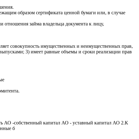
шения.
жащим образом сертификата ценной бумаги или, в случае
 отношения займа владельца документа к лицу,
пляет совокупность имущественных и неимущественных прав,
выпусками; 3) имеет равные объемы и сроки реализации прав
ые
эмитента.
ь АО -собственный капитал АО - уставный капитал АО 2.К
енные б