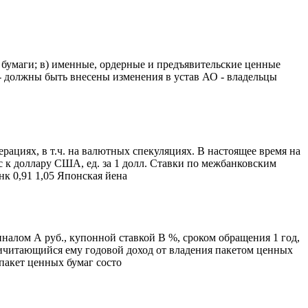
бумаги; в) именные, ордерные и предъявительские ценные
 - дoлжны быть внесены изменения в устав АО - владельцы
ациях, в т.ч. на валютных спекуляциях. В настоящее время на
 к доллару США, ед. за 1 долл. Ставки по межбанковским
нк 0,91 1,05 Японская йена
алом А руб., купонной ставкой В %, сроком обращения 1 год,
причитающийся ему годовой доход от владения пакетом ценных
пакет ценных бумаг состо