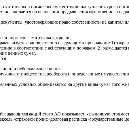
ть отозваны и погашены эмитентом до наступления срока пога
станавливается на основании предъявления оформленного надле
кументы, удостоверяющие право собственности на капитал или
ны и погашены эмитентом досрочно.
рактеризуется одновременно следующими признаками: 1) закре
ению в соответствии с действующим порядком; 2) размещается 
ния ценных бумаг.
тся
чно или небольшими сериями.
луживают процесс товарооборота и определенные имущественн
ленных условиях обмениваются на другие виды бумаг того же 
обращающихся акций этого АО показывает: - рыночную стоимост
ексель -страховой полис -долговая расписка -государственные ц