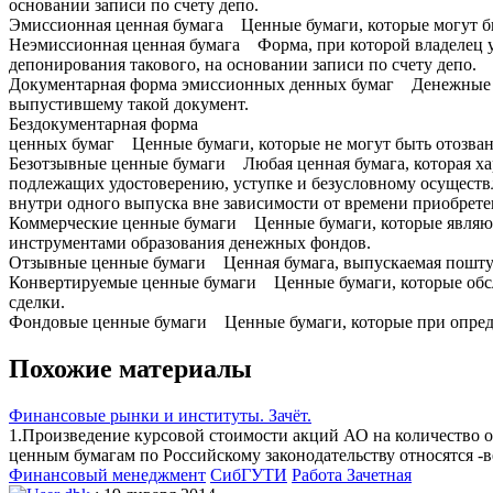
основании записи по счету депо.
Эмиссионная ценная бумага Ценные бумаги, которые могут бы
Неэмиссионная ценная бумага Форма, при которой владелец у
депонирования такового, на основании записи по счету депо.
Документарная форма эмиссионных денных бумаг Денежные до
выпустившему такой документ.
Бездокументарная форма
ценных бумаг Ценные бумаги, которые не могут быть отозва
Безотзывные ценные бумаги Любая ценная бумага, которая ха
подлежащих удостоверению, уступке и безусловному осуществл
внутри одного выпуска вне зависимости от времени приобрете
Коммерческие ценные бумаги Ценные бумаги, которые являю
инструментами образования денежных фондов.
Отзывные ценные бумаги Ценная бумага, выпускаемая пошту
Конвертируемые ценные бумаги Ценные бумаги, которые обс
сделки.
Фондовые ценные бумаги Ценные бумаги, которые при опреде
Похожие материалы
Финансовые рынки и институты. Зачёт.
1.Произведение курсовой стоимости акций АО на количество 
ценным бумагам по Российскому законодательству относятся -в
Финансовый менеджмент
СибГУТИ
Работа Зачетная