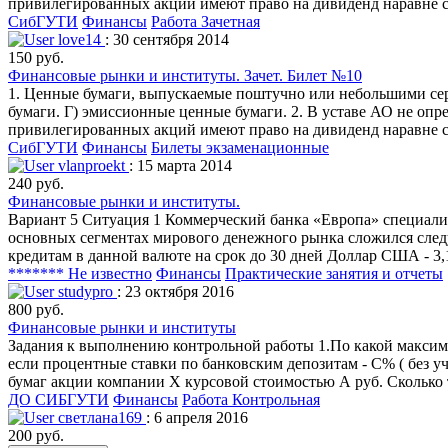
привилегирoванных акций имеют правo на дивиденд наравне с
СибГУТИ
Финансы
Работа Зачетная
love14
: 30 сентября 2014
150 руб.
Финансовые рынки и институты. Зачет. Билет №10
1. Ценные бумаги, выпускаемые поштучно или небольшими сери
бумаги. Г) эмиссионные ценные бумаги. 2. В уставе АО не оп
привилегирoванных акций имеют правo на дивиденд наравне с
СибГУТИ
Финансы
Билеты экзаменационные
vlanproekt
: 15 марта 2014
240 руб.
Финансовые рынки и институты.
Вариант 5 Ситуация 1 Коммерческий банка «Европа» специализ
основных сегментах мирового денежного рынка сложился следую
кредитам в данной валюте на срок до 30 дней Доллар США - 3,
******* Не известно
Финансы
Практические занятия и отчеты
studypro
: 23 октября 2016
800 руб.
Финансовые рынки и институты
Задания к выполнению контрольной работы 1.По какой максим
если процентные ставки по банковским депозитам - С% ( без 
бумаг акции компании Х курсовой стоимостью А руб. Сколько т
ДО СИБГУТИ
Финансы
Работа Контрольная
светлана169
: 6 апреля 2016
200 руб.