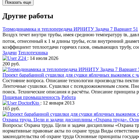
Показать еще
Другие работы
Термодинамика и теплопередача ИРНИТУ Задача 7 Вариант 51
Воздух течет внутри трубы, имея среднюю температуру tв, давл
поток, отнесенный к 1 м длины трубы, если внутренний диамет
коэффициент теплоотдачи горячих газов, омывающих трубу, соот
Задачи
Теплотехника
Z24
: 14 июля 2026
200 руб.
Проект барабанной сушилки для сушки яблочных выжимок с ч
Состояние вопроса. Описание технологии производства пекти
Ленточные сушилки. Сушилки с псевдоожиженным слоем. Пнев
поиск. Технические описания и расчёты. Описание принципа 
Пищевая промышленность
Работа
DoctorKto
: 12 января 2013
165 руб.
Охрана труда. Цели и задачи дисциплины «Охрана труда». Ос
Вопросы: Охрана труда. Цели и задачи дисциплины «Охрана т
нормативные правовые акты по охране труда Виды ответственн
законодательства об охране труда Основные принципы государ