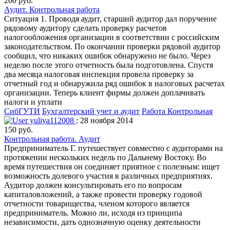
200 руб.
Аудит. Контрольная работа
Ситуация 1. Проводя аудит, старший аудитор дал поручение
рядовому аудитору сделать проверку расчетов
налогообложения организации в соответствии с российским
законодательством. По окончании проверки рядовой аудитор
сообщил, что никаких ошибок обнаружено не было. Через
неделю после этого отчетность была подготовлена. Спустя
два месяца налоговая инспекция провела проверку за
отчетный год и обнаружила ряд ошибок в налоговых расчетах
организации. Теперь клиент фирмы должен доплачивать
налоги и уплати
СибГУТИ
Бухгалтерский учет и аудит
Работа Контрольная
yuliya112008
: 28 ноября 2014
150 руб.
Контрольная работа. Аудит
Предприниматель Г. путешествует совместно с аудиторами на
протяжении нескольких недель по Дальнему Востоку. Во
время путешествия он соединяет приятное с полезным: ищет
возможность долевого участия в различных предприятиях.
Аудитор должен консультировать его по вопросам
капиталовложений, а также провести проверку годовой
отчетности товарищества, членом которого является
предприниматель. Можно ли, исходя из принципа
независимости, дать однозначную оценку деятельности