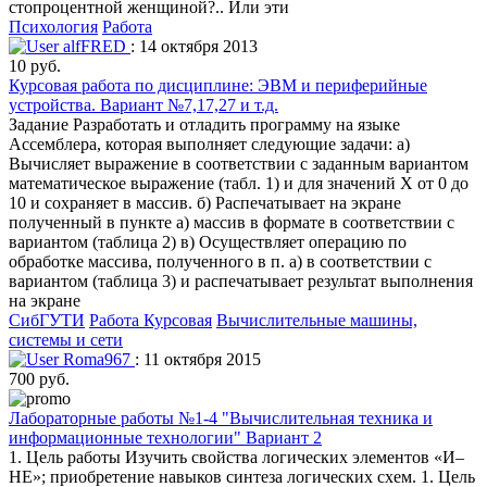
стопроцентной женщиной?.. Или эти
Психология
Работа
alfFRED
: 14 октября 2013
10 руб.
Курсовая работа по дисциплине: ЭВМ и периферийные
устройства. Вариант №7,17,27 и т.д.
Задание Разработать и отладить программу на языке
Ассемблера, которая выполняет следующие задачи: а)
Вычисляет выражение в соответствии с заданным вариантом
математическое выражение (табл. 1) и для значений X от 0 до
10 и сохраняет в массив. б) Распечатывает на экране
полученный в пункте а) массив в формате в соответствии с
вариантом (таблица 2) в) Осуществляет операцию по
обработке массива, полученного в п. а) в соответствии с
вариантом (таблица 3) и распечатывает результат выполнения
на экране
СибГУТИ
Работа Курсовая
Вычислительные машины,
системы и сети
Roma967
: 11 октября 2015
700 руб.
Лабораторные работы №1-4 "Вычислительная техника и
информационные технологии" Вариант 2
1. Цель работы Изучить свойства логических элементов «И–
НЕ»; приобретение навыков синтеза логических схем. 1. Цель