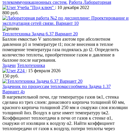
телекоммуникационных систем.
Работа Лабораторная
Учеба "Под ключ"
: 10 декабря 2022
800 руб.
Теплотехника Задача 6.37 Вариант 20
Баллон емкостью V заполнен азотом при абсолютном
давлении p1 и температуре t1; после внесения в теплое
помещение температура газа поднялась до t2. Определить
количество теплоты, приобретенное газом и давление в
баллоне после нагревания.
Задачи
Теплотехника
Z24
: 15 февраля 2026
150 руб.
Задачник по процессам тепломассообмена Задача 1.37
Вариант 4з
В нагревательной печи, где температура газов tж1, стенка
сделана из трех слоев: динасового кирпича толщиной 60 мм,
красного кирпича толщиной 250 мм и снаружи слоя изоляции
толщиной δиз. Воздух в цехе имеет температуру tж2.
Коэффициент теплоотдачи в печи от газов к стенке α1,
снаружи от изоляции к воздуху α2. Найти коэффициент
теплопередачи от газов к воздуху, потери теплоты через