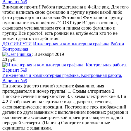
Вариант №9
Внимание прочти!!Работа представлена в Файле png. Для того
чтобы написать свою фамилию и группу нужен какой либо
фото редактор я использовал Фотошоп! Фимилию и группу
нужно написать шрифтом -"GOST type B" для фотошопа,
скачиваем устанавливаем его и пишем свою фамилию и
группу. Все просто!! есть ролики на ютубе если кто то не
может сделать эти действия!
ДО СИБГУТИ
Инженерная и компьютерная графика
Работа
Контрольная
Fijulika
: 3 декабря 2019
40 руб.
Инженерная и компьютерная графика. Контрольная работа.
Вариант №9
На листах (где это нужно) замените фамилию, имя
преподавателя и номер группы! 1. Схемы алгоритмов 2.
Плоские сечения поверхностей 3. Схемы электрические 4.1 и
4.2 Изображения на чертежах: виды, разрезы, сечения,
аксонометрические проекции. Построение трех изображений
детали по двум заданным с выполнением полезных разрезов и
выполнение аксонометрической проекции с вырезом одной
передней четверти. (Панель) Смотрите приложенные
скриншоты с заданиями.