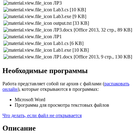
ЛР3
Lab3.cs
[10 KB]
Lab3.exe
[9 KB]
output.txt
[33 KB]
ЛР3.docx
[Office 2013, 32 стр., 89 KB]
ЛР1
Lab1.cs
[6 KB]
Lab1.exe
[10 KB]
ЛР1.docx
[Office 2013, 9 стр., 130 KB]
Необходимые программы
Работа представляет собой rar архив с файлами (
распаковать
онлайн
), которые открываются в программах:
Microsoft Word
Программа для просмотра текстовых файлов
Что делать, если файл не открывается
Описание