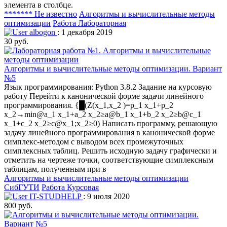
элемента в столбце.
******* Не известно
Алгоритмы и вычислительные методы
оптимизации
Работа Лабораторная
albogon
: 1 декабря 2019
30 руб.
Алгоритмы и вычислительные методы оптимизации. Вариант
№5
Язык программирования: Python 3.8.2 Задание на курсовую
работу Перейти к канонической форме задачи линейного
программирования. {█(Z(x_1,x_2 )=p_1 x_1+p_2
x_2→min@a_1 x_1+a_2 x_2≥a@b_1 x_1+b_2 x_2≥b@c_1
x_1+c_2 x_2≥c@x_1;x_2≥0) Написать программу, решающую
задачу линейного программирования в канонической форме
симплекс-методом с выводом всех промежуточных
симплексных таблиц. Решить исходную задачу графически и
отметить на чертеже точки, соответствующие симплексным
таблицам, полученным при в
Алгоритмы и вычислительные методы оптимизации
СибГУТИ
Работа Курсовая
IT-STUDHELP
: 9 июля 2020
800 руб.