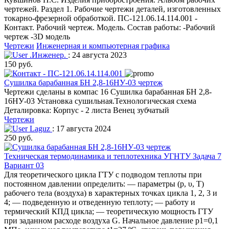
чертежей. Раздел 1. Рабочие чертежи деталей, изготовленных
токарно-фрезерной обработкой. ПС-121.06.14.114.001 -
Контакт. Рабочий чертеж. Модель. Состав работы: -Рабочий
чертеж -3D модель
Чертежи
Инженерная и компьютерная графика
.Инженер.
: 24 августа 2023
150 руб.
Сушилка барабанная БН 2,8-16НУ-03 чертеж
Чертежи сделаны в компас 16 Сушилка барабанная БН 2,8-
16НУ-03 Установка сушильная.Технологическая схема
Деталировка: Корпус - 2 листа Венец зубчатый
Чертежи
Laguz
: 17 августа 2024
250 руб.
Техническая термодинамика и теплотехника УГНТУ Задача 7
Вариант 03
Для теоретического цикла ГТУ с подводом теплоты при
постоянном давлении определить: — параметры (р, υ, Т)
рабочего тела (воздуха) в характерных точках цикла 1, 2, 3 и
4; — подведенную и отведенную теплоту; — работу и
термический КПД цикла; — теоретическую мощность ГТУ
при заданном расходе воздуха G. Начальное давление р1=0,1