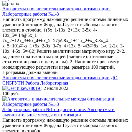
Алгоритмы и вычислительные методы оптимизации.
Лабораторные работы №1-3
Написать программу, находящую решение системы линейных
уравнений методом Жордана-Гаусса с выбором главного
элемента в столбце. {(5x_1-13x_2+13x_3-5x_4-
10x_5=-14@5x_1-
7x_2+12x_3+6x_4+6x_5=57@-8x_1+11x_2+x_3-8x_4-
x_5=101@-x_1+5x_2-9x_3-7x_4+13x_5=-43@8x_1-x_2-2x_3-
10x_4-5x_5=-82) Решите аналитически матричную игру 2×2,
заданную платежной матрицей (найдите оптимальные
стратегии игроков и цену игры). 2. Напишите программу,
моделирующую результаты игры, разыграв 100 партий.
Программа должна выводи
Алгоритмы и вычислительные методы оптимизации
ДО
СИБГУТИ
Работа Лабораторная
hikewa8019
: 2 июля 2022
100 руб.
Лабораторная работа №1 по дисциплине: Алгоритмы и
вычислительные методы оптимизации
Написать программу, находящую решение системы линейных
уравнений методом Жордана-Гаусса с выбором главного
элемента в столбце.