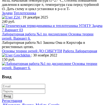
МПа, начальная температура t1=27 ºC, степень повышения
давления в компрессоре π, температура газа перед турбиной
t3. Дать схему и цикл установки в p-υ и T-
Задачи
Теплотехника
Z24
: 19 декабря 2025
240 руб.
Лабораторная работа №1 по дисциплине Основы теории
цепей. Вариант 6.
Лабораторная работа №1 Законы Ома и Кирхгофа в
резистивных цепях.
Основы теории цепей
ДО СИБГУТИ
Работа Лабораторная
Grechikhin
: 30 ноября 2022
150 руб.
Вход
Вход
Регистрация
ВКонтакте
Яндекс
Mail.ru
Google