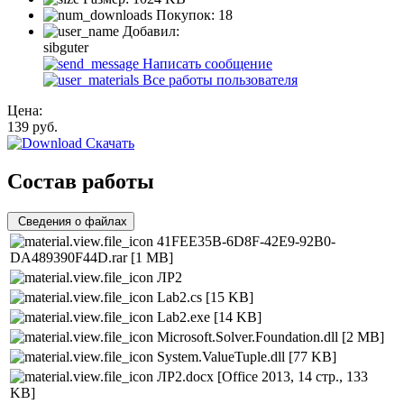
Покупок:
18
Добавил:
sibguter
Написать сообщение
Все работы пользователя
Цена:
139
руб.
Скачать
Состав работы
Сведения о файлах
41FEE35B-6D8F-42E9-92B0-
DA489390F44D.rar
[1 MB]
ЛР2
Lab2.cs
[15 KB]
Lab2.exe
[14 KB]
Microsoft.Solver.Foundation.dll
[2 MB]
System.ValueTuple.dll
[77 KB]
ЛР2.docx
[Office 2013, 14 стр., 133
KB]