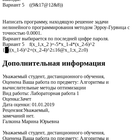
Вариант 5 ((9&17@12&8))
Написать программу, находящую решение задачи
нелинейного программирования методом Эрроу-Гурвица с
точностью 0.0001.
Вариант выбирается по последней цифре пароля.
Вариант 5 f(x_1,x_2 )=-5*x_1-4*(x_2-6)^2
{█((x_1-6)^2+(x_2-4)^2≤16@x_1;x_2≥0)
Дополнительная информация
Уважаемый студент, дистанционного обучения,
Оценена Ваша работа по предмету: Алгоритмы и
вычислительные методы оптимизации
Вид работы: Лабораторная работа 1
Оценка:Зачет
Дата оценки: 01.01.2019
Рецензия:Уважаемый,
замечаний нет.
Галкина Марина Юрьевна
Уважаемый студент, дистанционного обучения,
Оценена Ваша работа по предмету: Алгоритмы и