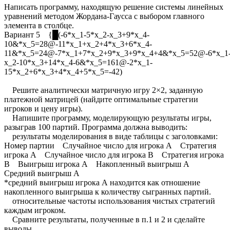
Написать программу, находящую решение системы линейных
уравнений методом Жордана-Гаусса с выбором главного
элемента в столбце.
Вариант 5 {█(-6*x_1-5*x_2-x_3+9*x_4-
10&*x_5=28@-11*x_1+x_2+4*x_3+6*x_4-
11&*x_5=24@-7*x_1+7*x_2+9*x_3+9*x_4+4&*x_5=52@-6*x_1
x_2-10*x_3+14*x_4-6&*x_5=161@-2*x_1-
15*x_2+6*x_3+4*x_4+5*x_5=-42)
Решите аналитически матричную игру 2×2, заданную
платежной матрицей (найдите оптимальные стратегии
игроков и цену игры).
Напишите программу, моделирующую результаты игры,
разыграв 100 партий. Программа должна выводить:
результаты моделирования в виде таблицы с заголовками:
Номер партии Случайное число для игрока А Стратегия
игрока А Случайное число для игрока В Стратегия игрока
В Выигрыш игрока А Накопленный выигрыш А
Средний выигрыш А
*средний выигрыш игрока А находится как отношение
накопленного выигрыша к количеству сыгранных партий.
относительные частоты использования чистых стратегий
каждым игроком.
Сравните результаты, полученные в п.1 и 2 и сделайте
выводы.