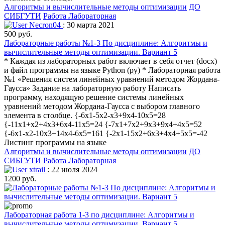
Алгоритмы и вычислительные методы оптимизации
ДО
СИБГУТИ
Работа Лабораторная
Necron04
: 30 марта 2021
500 руб.
Лабораторные работы №1-3 По дисциплине: Алгоритмы и
вычислительные методы оптимизации. Вариант 5
* Каждая из лабораторных работ включает в себя отчет (docx)
и файл программы на языке Python (py) * Лабораторная работа
№1 «Решения систем линейных уравнений методом Жордана-
Гаусса» Задание на лабораторную работу Написать
программу, находящую решение системы линейных
уравнений методом Жордана-Гаусса с выбором главного
элемента в столбце. {-6x1-5x2-x3+9x4-10x5=28
{-11x1+x2+4x3+6x4-11x5=24 {-7x1+7x2+9x3+9x4+4x5=52
{-6x1-x2-10x3+14x4-6x5=161 {-2x1-15x2+6x3+4x4+5x5=-42
Листинг программы на языке
Алгоритмы и вычислительные методы оптимизации
ДО
СИБГУТИ
Работа Лабораторная
xtrail
: 22 июля 2024
1200 руб.
Лабораторная работа 1-3 по дисциплине: Алгоритмы и
вычислительные методы оптимизации. Вариант 5