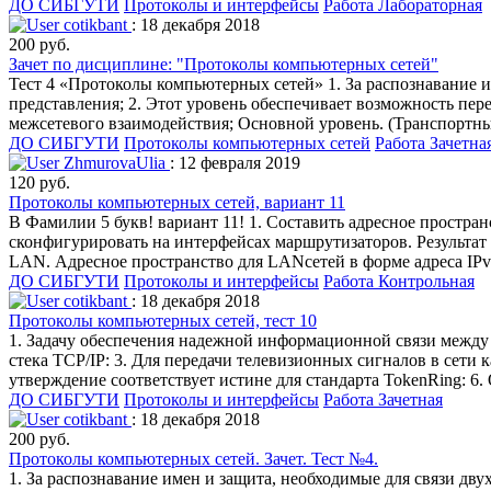
ДО СИБГУТИ
Протоколы и интерфейсы
Работа Лабораторная
cotikbant
: 18 декабря 2018
200 руб.
Зачет по дисциплине: "Протоколы компьютерных сетей"
Тест 4 «Протоколы компьютерных сетей» 1. За распознавание и
представления; 2. Этот уровень обеспечивает возможность пер
межсетевого взаимодействия; Основной уровень. (Транспортны
ДО СИБГУТИ
Протоколы компьютерных сетей
Работа Зачетна
ZhmurovaUlia
: 12 февраля 2019
120 руб.
Протоколы компьютерных сетей, вариант 11
В Фамилии 5 букв! вариант 11! 1. Составить адресное простра
сконфигурировать на интерфейсах маршрутизаторов. Результат 
LAN. Адресное пространство для LANсетей в форме адреса IPv4 
ДО СИБГУТИ
Протоколы и интерфейсы
Работа Контрольная
cotikbant
: 18 декабря 2018
Протоколы компьютерных сетей, тест 10
1. Задачу обеспечения надежной информационной связи между 
стека TCP/IP: 3. Для передачи телевизионных сигналов в сети 
утверждение соответствует истине для стандарта TokenRing: 6.
ДО СИБГУТИ
Протоколы и интерфейсы
Работа Зачетная
cotikbant
: 18 декабря 2018
200 руб.
Протоколы компьютерных сетей. Зачет. Тест №4.
1. За распознавание имен и защита, необходимые для связи дву