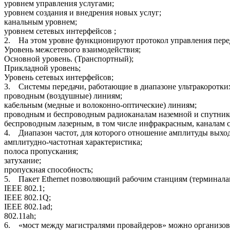
уровнем управления услугами;
уровнем создания и внедрения новых услуг;
канальным уровнем;
уровнем сетевых интерфейсов ;
2. На этом уровне функционируют протокол управления перед
Уровень межсетевого взаимодействия;
Основной уровень. (Транспортный);
Прикладной уровень;
Уровень сетевых интерфейсов;
3. Системы передачи, работающие в диапазоне ультракоротких
проводным (воздушные) линиям;
кабельным (медные и волоконно-оптические) линиям;
проводным и беспроводным радиоканалам наземной и спутнико
беспроводным лазерным, в том числе инфракрасным, каналам с
4. Диапазон частот, для которого отношение амплитуды выхо
амплитудно-частотная характеристика;
полоса пропускания;
затухание;
пропускная способность;
5. Пакет Ethernet позволяющий рабочим станциям (терминалам
IEEE 802.1;
IEEE 802.1Q;
IEEE 802.1ad;
802.11ah;
6. «мост между магистралями провайдеров» можно организовать