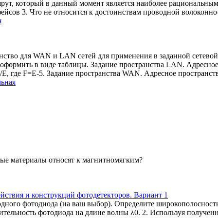
шрут, который в данный момент является наиболее рациональным
ейсов 3. Что не относится к достоинствам проводной волоконн
я
анство для WAN и LAN сетей для применения в заданной сетевой 
 оформить в виде таблицы. Задание пространства LAN. Адресное
D/E, где F=Е-5. Задание пространства WAN. Адресное пространст
льная
ные материалы относят к магнитномягким?
йствия и конструкций фотодетекторов. Вариант 1
одного фотодиода (на ваш выбор). Определите широкополосност
ительность фотодиода на длине волны λ0. 2. Используя полученн