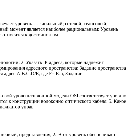
твечает уровень…. канальный; сетевой; сеансовый;
анный момент является наиболее рациональным: Уровень
е относится к достоинствам
ологии: 2. Указать IP-адреса, которые надлежит
рмирования адресного пространства: Задание пространства
 адрес A.B.C.D/Е, где F= Е-5; Задание
етевой уровеньэталонной модели OSI соответствует уровню …..
ится к конструкции волоконно-оптического кабеля: 5. Какое
тификатор управ
ансовый; представления; 2. Этот уровень обеспечивает