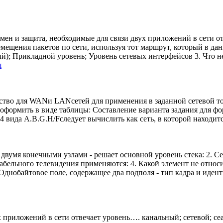
мен и защита, необходимые для связи двух приложений в сети о
емещения пакетов по сети, используя тот маршрут, который в д
й); Прикладной уровень; Уровень сетевых интерфейсов 3. Что н
я
нство для WANи LANсетей для применения в заданной сетевой топ
оформить в виде таблицы: Составление варианта задания для фо
вида A.B.G.H/Fследует вычислить как сеть, в которой находится
двумя конечными узлами - решает основной уровень стека: 2. С
кабельного телевидения применяются: 4. Какой элемент не относ
 Однобайтовое поле, содержащее два подполя - тип кадра и иден
х приложений в сети отвечает уровень…. канальный; сетевой; се