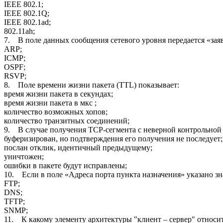
IEEE 802.1;
IEEE 802.1Q;
IEEE 802.1ad;
802.11ah;
7. В поле данных сообщения сетевого уровня передается «зая
ARP;
ICMP;
OSPF;
RSVP;
8. Поле времени жизни пакета (TTL) показывает:
время жизни пакета в секундах;
время жизни пакета в мкс ;
количество возможных хопов;
количество транзитных соединений;
9. В случае получения ТСР-сегмента с неверной контрольной 
буферизирован, но подтверждения его получения не последует;
послан отклик, идентичный предыдущему;
уничтожен;
ошибки в пакете будут исправлены;
10. Если в поле «Адреса порта пункта назначения» указано зн
FTP;
DNS;
TFTP;
SNMP;
11. К какому элементу архитектуры "клиент – сервер" относи