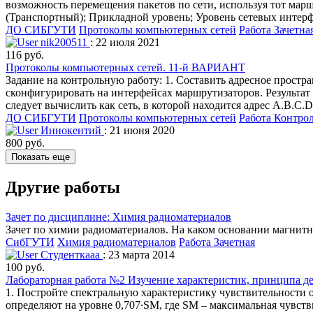
возможность перемещения пакетов по сети, используя тот мар
(Транспортный); Прикладной уровень; Уровень сетевых интерф
ДО СИБГУТИ
Протоколы компьютерных сетей
Работа Зачетна
nik200511
: 22 июля 2021
116 руб.
Протоколы компьютерных сетей. 11-й ВАРИАНТ
Задание на контрольную работу: 1. Составить адресное простр
сконфигурировать на интерфейсах маршрутизаторов. Результат
следует вычислить как сеть, в которой находится адрес A.B.C.
ДО СИБГУТИ
Протоколы компьютерных сетей
Работа Контро
Иннокентий
: 21 июня 2020
800 руб.
Показать еще
Другие работы
Зачет по дисциплине: Химия радиоматериалов
Зачет по химии радиоматериалов. На каком основании магнит
СибГУТИ
Химия радиоматериалов
Работа Зачетная
Студенткааа
: 23 марта 2014
100 руб.
Лабораторная работа №2 Изучение характеристик, принципа де
1. Постройте спектральную характеристику чувствительности 
определяют на уровне 0,707∙SM, где SM – максимальная чувств