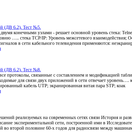
 (ДВ 6.2). Тест №5.
умя конечными узлами - решает основной уровень стека: Telnet;
ровню ….. стека TCP/IP: Уровень межсетевого взаимодействия; 
сигналов в сети кабельного телевидения применяются: неэкрани
я
 (ДВ 6.2). Тест №8.
се протоколы, связанные с составлением и модификацией таблиц 
ходимые для связи двух приложений в сети отвечает уровень…. к
ированный кабель UTP; экранированная витая пара STP; коак
я
ешений реализуемых на современных сетях связи История и развит
сание экспериментальной сети, построенной ими в Исследователь
ой во второй половине 60-х годов для радиосвязи между машина