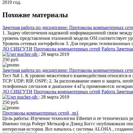
2019 год.
Похожие материалы
Зачетная работа по дисциплине: Протоколы компьютерных сетей
1. Задачу обеспечения надежной информационной связи между дв
уровень представления эталонной модели OSI соответствует у
Уровень сетевых интерфейсов 3. Для передачи телевизионных 
ДО СИБГУТИ
Протоколы компьютерных сетей
Работа Зачетна
teacher-sib
: 28 марта 2019
250 руб.
Зачетная работа по дисциплине: Протоколы компьютерных сетей
Тест №8 1. К уровню межсетевого взаимодействия относятся и в
TCP/ UDP; RIP, OSPF; 2. За распознавание имен и защита, необ
телефонных сигналов в диапазоне 4 кГц применяются: неэкран
ДО СИБГУТИ
Протоколы компьютерных сетей
Работа Зачетна
teacher-sib
: 28 марта 2019
250 руб.
Протоколы компьютерных сетей, лр1
Цель работы: Изучение технологии Ethernet и ее технических р
Именно тогда Роберт Меткалф и Дэвид Боггс опубликовали опи
интересная история. Все началось с системы ALOHA , созданн