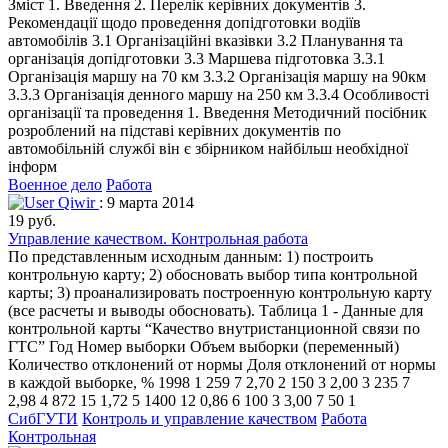
Зміст 1. Введення 2. Перелік керівних документів 3.
Рекомендації щодо проведення допідготовки водіїв
автомобілів 3.1 Організаційні вказівки 3.2 Планування та
організація допідготовки 3.3 Маршева підготовка 3.3.1
Організація маршу на 70 км 3.3.2 Організація маршу на 90км
3.3.3 Організація денного маршу на 250 км 3.3.4 Особливості
організації та проведення 1. Введення Методичний посібник
розроблений на підставі керівних документів по
автомобільній службі він є збірником найбільш необхідної
інформ
Военное дело
Работа
Qiwir
: 9 марта 2014
19 руб.
Управление качеством. Контрольная работа
По представленным исходным данным: 1) построить
контрольную карту; 2) обосновать выбор типа контрольной
карты; 3) проанализировать построенную контрольную карту
(все расчеты и выводы обосновать). Таблица 1 - Данные для
контрольной карты “Качество внутристанционной связи по
ГТС” Год Номер выборки Объем выборки (переменный)
Количество отклонений от нормы Доля отклонений от нормы
в каждой выборке, % 1998 1 259 7 2,70 2 150 3 2,00 3 235 7
2,98 4 872 15 1,72 5 1400 12 0,86 6 100 3 3,00 7 50 1
СибГУТИ
Контроль и управление качеством
Работа
Контрольная