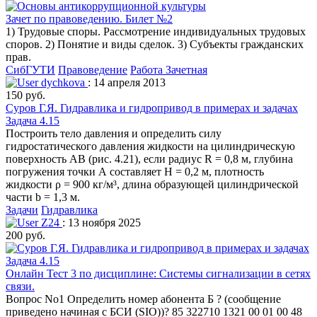
Зачет по правоведению. Билет №2
1) Трудовые споры. Рассмотрение индивидуальных трудовых
споров. 2) Понятие и виды сделок. 3) Субъекты гражданских
прав.
СибГУТИ
Правоведение
Работа Зачетная
dychkova
: 14 апреля 2013
150 руб.
Суров Г.Я. Гидравлика и гидропривод в примерах и задачах
Задача 4.15
Построить тело давления и определить силу
гидростатического давления жидкости на цилиндрическую
поверхность АВ (рис. 4.21), если радиус R = 0,8 м, глубина
погружения точки А составляет Н = 0,2 м, плотность
жидкости ρ = 900 кг/м³, длина образующей цилиндрической
части b = 1,3 м.
Задачи
Гидравлика
Z24
: 13 ноября 2025
200 руб.
Онлайн Тест 3 по дисциплине: Системы сигнализации в сетях
связи.
Вопрос No1 Определить номер абонента Б ? (сообщение
приведено начиная с БСИ (SIO))? 85 322710 1321 00 01 00 48