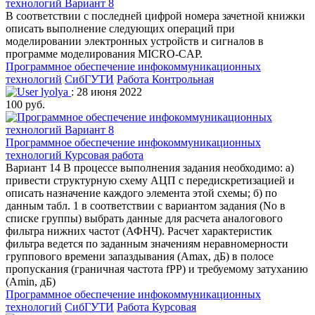
технологий Вариант 8
В соответствии с последней цифрой номера зачетной книжки
описать выполнение следующих операций при
моделировании электронных устройств и сигналов в
программе моделирования MICRO-CAP.
Программное обеспечение инфокоммуникационных
технологий
СибГУТИ
Работа Контрольная
lyolya
: 28 июня 2022
100 руб.
Программное обеспечение инфокоммуникационных
технологий Курсовая работа
Вариант 14 В процессе выполнения задания необходимо: а)
привести структурную схему АЦП с передискретизацией и
описать назначение каждого элемента этой схемы; б) по
данным табл. 1 в соответствии с вариантом задания (No в
списке группы) выбрать данные для расчета аналогового
фильтра нижних частот (АФНЧ). Расчет характеристик
фильтра ведется по заданным значениям неравномерности
группового времени запаздывания (Amax, дБ) в полосе
пропускания (граничная частота fPP) и требуемому затуханию
(Amin, дБ)
Программное обеспечение инфокоммуникационных
технологий
СибГУТИ
Работа Курсовая