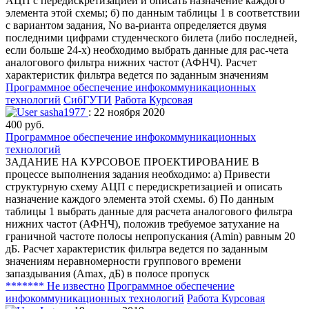
АЦП с передискретизацией и описать назначение каждого
элемента этой схемы; б) по данным таблицы 1 в соответствии
с вариантом задания, No ва-рианта определяется двумя
последними цифрами студенческого билета (либо последней,
если больше 24-х) необходимо выбрать данные для рас-чета
аналогового фильтра нижних частот (АФНЧ). Расчет
характеристик фильтра ведется по заданным значениям
Программное обеспечение инфокоммуникационных
технологий
СибГУТИ
Работа Курсовая
sasha1977
: 22 ноября 2020
400 руб.
Программное обеспечение инфокоммуникационных
технологий
ЗАДАНИЕ НА КУРСОВОЕ ПРОЕКТИРОВАНИЕ В
процессе выполнения задания необходимо: а) Привести
структурную схему АЦП с передискретизацией и описать
назначение каждого элемента этой схемы. б) По данным
таблицы 1 выбрать данные для расчета аналогового фильтра
нижних частот (АФНЧ), положив требуемое затухание на
граничной частоте полосы непропускания (Amin) равным 20
дБ. Расчет характеристик фильтра ведется по заданным
значениям неравномерности группового времени
запаздывания (Amax, дБ) в полосе пропуск
******* Не известно
Программное обеспечение
инфокоммуникационных технологий
Работа Курсовая