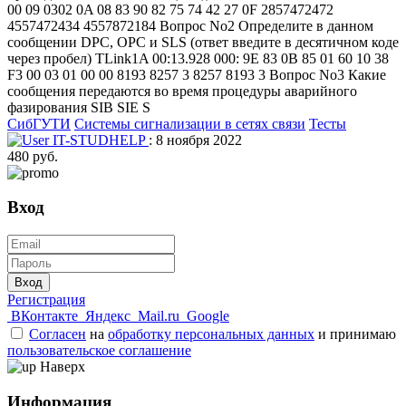
00 09 0302 0A 08 83 90 82 75 74 42 27 0F 2857472472
4557472434 4557872184 Вопрос No2 Определите в данном
сообщении DPC, OPC и SLS (ответ введите в десятичном коде
через пробел) TLink1A 00:13.928 000: 9E 83 0B 85 01 60 10 38
F3 00 03 01 00 00 8193 8257 3 8257 8193 3 Вопрос No3 Какие
сообщения передаются во время процедуры аварийного
фазирования SIB SIE S
СибГУТИ
Системы сигнализации в сетях связи
Тесты
IT-STUDHELP
: 8 ноября 2022
480 руб.
Вход
Вход
Регистрация
ВКонтакте
Яндекс
Mail.ru
Google
Согласен
на
обработку персональных данных
и принимаю
пользовательское соглашение
Наверх
Информация