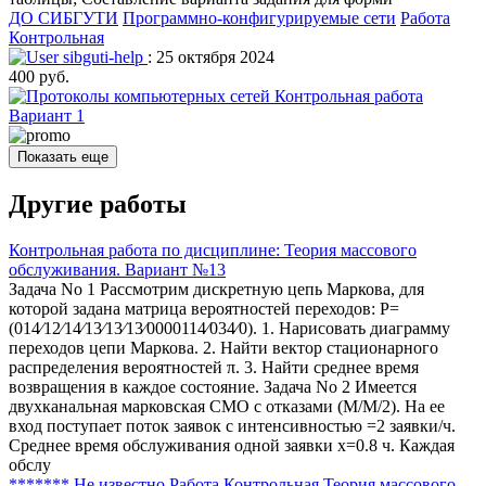
ДО СИБГУТИ
Программно-конфигурируемые сети
Работа
Контрольная
sibguti-help
: 25 октября 2024
400 руб.
Показать еще
Другие работы
Контрольная работа по дисциплине: Теория массового
обслуживания. Вариант №13
Задача No 1 Рассмотрим дискретную цепь Маркова, для
которой задана матрица вероятностей переходов: P=
(014⁄12⁄14⁄13⁄13⁄13⁄0000114⁄034⁄0). 1. Нарисовать диаграмму
переходов цепи Маркова. 2. Найти вектор стационарного
распределения вероятностей π. 3. Найти среднее время
возвращения в каждое состояние. Задача No 2 Имеется
двухканальная марковская СМО с отказами (M/M/2). На ее
вход поступает поток заявок с интенсивностью =2 заявки/ч.
Среднее время обслуживания одной заявки x=0.8 ч. Каждая
обслу
******* Не известно
Работа Контрольная
Теория массового