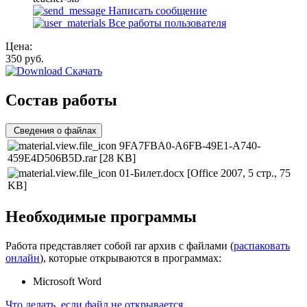
Написать сообщение
Все работы пользователя
Цена:
350
руб.
Скачать
Состав работы
Сведения о файлах
9FA7FBA0-A6FB-49E1-A740-
459E4D506B5D.rar
[28 KB]
01-Билет.docx
[Office 2007, 5 стр., 75
KB]
Необходимые программы
Работа представляет собой rar архив с файлами (
распаковать
онлайн
), которые открываются в программах:
Microsoft Word
Что делать, если файл не открывается