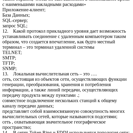
с наименьшими накладными расходами»
Приложение-клиент;
База Данных;
SQL-сервер;
запрос SQL;
12. Какой протокол прикладного уровня дает возможность
устанавливать соединение с удаленным компьютером таким
образом, что создается впечатление, как будто местный
терминал – это терминал удаленной системы
TELNET;
SMTP;
ТFTP;
SNMP;
13. Локальная вычислительная сеть – это ….
сеть, состоящая из объектов сети, осуществляющих функции
генерации, преобразования, хранения и потребления
информации, а также линий передачи, осуществляющих
передачу продукта между пунктами .;
совместное подключение нескольких станций к общему
каналу передачи данных;
представляет собой взаимосвязанную совокупность многих
вычислительных сетей, которые называются подсетями;
сеть , охватывающая значительное географическое
пространство;
14. В сетях Token Ring и FDDI используется топология сети: