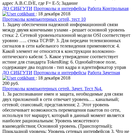
адрес A.B.C.D/Е, где F= Е-5; Задание
ДО СИБГУТИ
Протоколы и интерфейсы
Работа Контрольная
cotikbant
: 18 декабря 2018
Протоколы компьютерных сетей, тест 10
1. Задачу обеспечения надежной информационной связи
между двумя конечными узлами - решает основной уровень
стека: 2. Сетевой уровеньэталонной модели OSI соответствует
уровню ….. стека TCP/IP: 3. Для передачи телевизионных
сигналов в сети кабельного телевидения применяются: 4.
Какой элемент не относится к конструкции волоконно-
оптического кабеля: 5. Какое утверждение соответствует
истине для стандарта TokenRing: 6. Однобайтовое поле,
содержащее два подполя - тип кадра и идентификатор управ
ДО СИБГУТИ
Протоколы и интерфейсы
Работа Зачетная
cotikbant
: 18 декабря 2018
200 руб.
Протоколы компьютерных сетей. Зачет. Тест №4.
1. За распознавание имен и защита, необходимые для связи
двух приложений в сети отвечает уровень…. канальный;
сетевой; сеансовый; представления; 2. Этот уровень
обеспечивает возможность перемещения пакетов по сети,
используя тот маршрут, который в данный момент является
наиболее рациональным: Уровень межсетевого
взаимодействия; Основной уровень. (Транспортный);
Прикладной уровень; Уровень сетевых интерфейсов 3. Что не