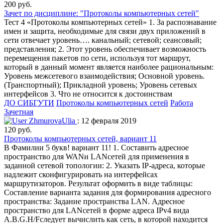
200 руб.
Зачет по дисциплине: "Протоколы компьютерных сетей"
Тест 4 «Протоколы компьютерных сетей» 1. За распознавание
имен и защита, необходимые для связи двух приложений в
сети отвечает уровень…. канальный; сетевой; сеансовый;
представления; 2. Этот уровень обеспечивает возможность
перемещения пакетов по сети, используя тот маршрут,
который в данный момент является наиболее рациональным:
Уровень межсетевого взаимодействия; Основной уровень.
(Транспортный); Прикладной уровень; Уровень сетевых
интерфейсов 3. Что не относится к достоинствам
ДО СИБГУТИ
Протоколы компьютерных сетей
Работа
Зачетная
ZhmurovaUlia
: 12 февраля 2019
120 руб.
Протоколы компьютерных сетей, вариант 11
В Фамилии 5 букв! вариант 11! 1. Составить адресное
пространство для WANи LANсетей для применения в
заданной сетевой топологии: 2. Указать IP-адреса, которые
надлежит сконфигурировать на интерфейсах
маршрутизаторов. Результат оформить в виде таблицы:
Составление варианта задания для формирования адресного
пространства: Задание пространства LAN. Адресное
пространство для LANсетей в форме адреса IPv4 вида
A.B.G.H/Fследует вычислить как сеть, в которой находится