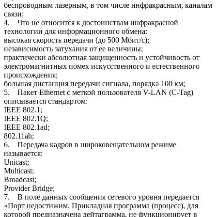
беспроводным лазерным, в том числе инфракрасным, каналам
связи;
4. Что не относится к достоинствам инфракрасной
технологии для информационного обмена:
высокая скорость передачи (до 500 Мбит/с);
независимость затухания от ее величины;
практически абсолютная защищенность и устойчивость от
электромагнитных помех искусственного и естественного
происхождения;
большая дистанция передачи сигнала, порядка 100 км;
5. Пакет Ethernet с меткой пользователя V-LAN (C-Tag)
описывается стандартом:
IEEE 802.1;
IEEE 802.1Q;
IEEE 802.1ad;
802.11ah;
6. Передача кадров в широковещательном режиме
называется:
Unicast;
Multicast;
Broadcast;
Provider Bridge;
7. В поле данных сообщения сетевого уровня передается
«Порт недостижим. Прикладная программа (процесс), для
которой предназначена дейтаграмма, не функционирует в