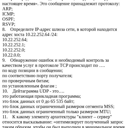
настоящее время». Это сообщение принадлежит протоколу:
ARP;
ICMP;
OSPF;
RSVP;
8. Определите IP-адрес шлюза сети, в которой находится
адрес хоста 10.22.252.64 /24:
10.22.252.64;
10.22.252.1;
10.22.252.0;
10.22.0.0;
9. Обнаружение ошибок и необходимый контроль за
качеством услуг в протоколе TCP происходит по ….
по коду позиции в сообщении;
по соответствию порту получателя;
по проверочным битам;
по установленным флагам ;
10. Дейтаграмма UDP - это….
это работающая прикладная программа;
это блок данных от 0 до 65 535 байт;
это блок данных ограниченный размером сегмента MSS;
это блок данных ограниченный только размером MTU;
11. К какому элементу архитектуры "клиент – сервер"
относится высказывание: «оптимизирует полученный запрос
таким образом, чтобы он был выполнен в минимальное время