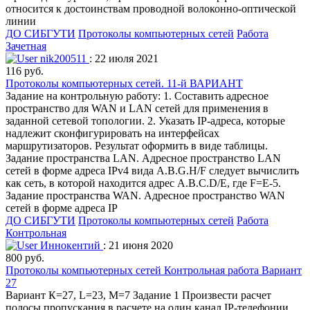
относится к достоинствам проводной волоконно-оптической
линии
ДО СИБГУТИ
Протоколы компьютерных сетей
Работа
Зачетная
nik200511
: 22 июля 2021
116 руб.
Протоколы компьютерных сетей. 11-й ВАРИАНТ
Задание на контрольную работу: 1. Составить адресное
пространство для WAN и LAN сетей для применения в
заданной сетевой топологии. 2. Указать IP-адреса, которые
надлежит сконфигурировать на интерфейсах
маршрутизаторов. Результат оформить в виде таблицы.
Задание пространства LAN. Адресное пространство LAN
сетей в форме адреса IPv4 вида A.B.G.H/F следует вычислить
как сеть, в которой находится адрес A.B.C.D/E, где F=Е-5.
Задание пространства WAN. Адресное пространство WAN
сетей в форме адреса IP
ДО СИБГУТИ
Протоколы компьютерных сетей
Работа
Контрольная
Иннокентий
: 21 июня 2020
800 руб.
Протоколы компьютерных сетей Контрольная работа Вариант
27
Вариант К=27, L=23, M=7 Задание 1 Произвести расчет
полосы пропускания в расчете на один канал IP-телефонии