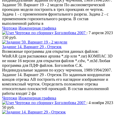
Индивидуальные задания по курсу черчения, 1989/1994/2007.
Задание 59. Вариант 19 - 2 модели По аксонометрической
проекции модели построить в трех проекциях ее чертеж.
Задача 1 - с применением фронтального разреза. Задача 2 - с
применением горизонтального разреза. В состав
выполненной работы в
Чертежи
Инженерная графика
Чертежи по сборнику Боголюбова 2007
: 7 апреля 2023
150 руб.
Задание 14. Вариант 29 - Отрезок
Возможные программы для открытия данных файлов:
WinRAR (для распаковки архива *.zip или *.rar) КОМПАС 3D
не ниже 16 версии для открытия файлов *.cdw, *.m3d Любая
программа для ПДФ файлов. Боголюбов С.К.
Индивидуальные задания по курсу черчения, 1989/1994/2007.
Задание 14. Вариант 29 - Отрезок По заданным координатам
концов отрезка АВ построить его наглядное изображение и
комплексный чертеж. Определить положение отрезка
относительно плоскостей проекций. В состав выполненной
работы входят 2 фа
Чертежи
Инженерная графика
Чертежи по сборнику Боголюбова 2007
: 4 ноября 2023
50 руб.