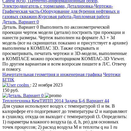
Деталь. Вариант 0
Деталь. Вариант 0 Выполнить по аксонометрической
проекции чертеж модели (детали) построить три проекции и
нанести размеры. Чертеж выполнен на формате А3 + 3d
модель (все на скриншотах показано и присутствует в архиве)
выполнены в КОМПАС 3D. Также открывать и
просматривать, печатать чертежи и 3D-модели, выполненные
в КОМПАСЕ можно просмоторщиком КОМПАС-3D Viewer.
По другим вариантам и всем вопросам пишите в Л/С. Отвечу
и помогу.
Начертательная геометрия и инженерная графика
Чертежи
БГПК
coolns
: 22 ноября 2023
150 руб.
Теплотехника КемТИПП 2014 Задача Б-6 Вариант 44
Для сушки используют воздух с температурой t1 и tм. В
калорифере его подогревают до температуры t2 и направляют
в сушилку, откуда он выходит с температурой t3. Определить:
1) параметры влажного воздуха (φ, d, h, рп) для основных
точек процессов; 2) расход воздуха М и теплоты q на 1 ru