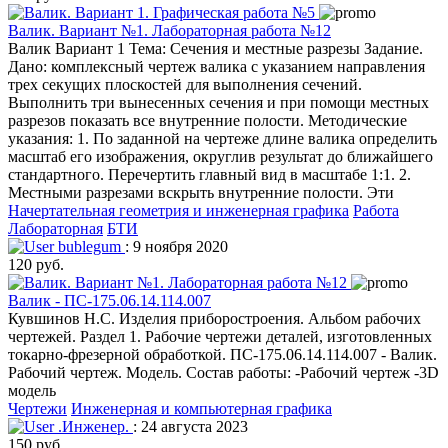
Валик. Вариант №1. Лабораторная работа №12
Валик Вариант 1 Тема: Сечения и местные разрезы Задание.
Дано: комплексный чертеж валика с указанием направления
трех секущих плоскостей для выполнения сечений.
Выполнить три вынесенных сечения и при помощи местных
разрезов показать все внутренние полости. Методические
указания: 1. По заданной на чертеже длине валика определить
масштаб его изображения, округлив результат до ближайшего
стандартного. Перечертить главный вид в масштабе 1:1. 2.
Местными разрезами вскрыть внутренние полости. Эти
Начертательная геометрия и инженерная графика
Работа
Лабораторная
БТИ
bublegum
: 9 ноября 2020
120 руб.
Валик - ПС-175.06.14.114.007
Кувшинов Н.С. Изделия приборостроения. Альбом рабочих
чертежей. Раздел 1. Рабочие чертежи деталей, изготовленных
токарно-фрезерной обработкой. ПС-175.06.14.114.007 - Валик.
Рабочий чертеж. Модель. Состав работы: -Рабочий чертеж -3D
модель
Чертежи
Инженерная и компьютерная графика
.Инженер.
: 24 августа 2023
150 руб.