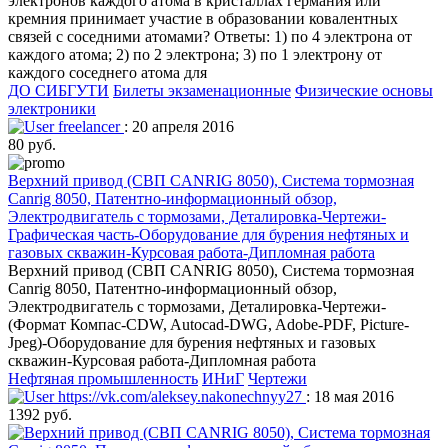
электронов каждого атома в кристаллах германия или
кремния принимает участие в образовании ковалентных
связей с соседними атомами? Ответы: 1) по 4 электрона от
каждого атома; 2) по 2 электрона; 3) по 1 электрону от
каждого соседнего атома для
ДО СИБГУТИ
Билеты экзаменационные
Физические основы
электроники
freelancer
: 20 апреля 2016
80 руб.
Верхний привод (СВП CANRIG 8050), Система тормозная
Canrig 8050, Патентно-информационный обзор,
Электродвигатель с тормозами, Деталировка-Чертежи-
Графическая часть-Оборудование для бурения нефтяных и
газовых скважин-Курсовая работа-Дипломная работа
Верхний привод (СВП CANRIG 8050), Система тормозная
Canrig 8050, Патентно-информационный обзор,
Электродвигатель с тормозами, Деталировка-Чертежи-
(Формат Компас-CDW, Autocad-DWG, Adobe-PDF, Picture-
Jpeg)-Оборудование для бурения нефтяных и газовых
скважин-Курсовая работа-Дипломная работа
Нефтяная промышленность
ИНиГ
Чертежи
https://vk.com/aleksey.nakonechnyy27
: 18 мая 2016
1392 руб.