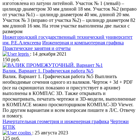
изготовлена из латуни литейной. Участок № 1 (левый) –
цилиндр диаметром 30 мм длиной 18 мм. Участок №2 (вправо
от участка №1) – цилиндр диаметром 40 мм, длиной 20 мм.
Участок № 3 (вправо от участка №2) – цилиндр диаметром 82
мм длиной 16 мм. На этом участке выполнены две лыски с
размером
Нижегородский государственный технический университет
им. Р.Е.Алексеева
Инженерная и компьютерная графика
Практические занятия и отчеты
lepris
: 14 декабря 2021
150 руб.
Валик. Вариант 1. Графическая работа №5
Валик. Вариант 1. Графическая работа №5 Выплнить
необходимые сечения одного из валиков. Чертеж + 3d + PDF
(все на скриншотах показано и присутствует в архиве)
выполнены в КОМПАС 3D. Также открывать и
просматривать, печатать чертежи и 3D-модели, выполненные
в КОМПАСЕ можно просмоторщиком КОМПАС-3D Viewer.
По другим вариантам и всем вопросам пишите в Л/С. Отвечу
и помогу.
Начертательная геометрия и инженерная графика
Чертежи
БГПК
coolns
: 25 августа 2023
125 руб.