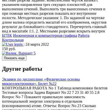
местные разрезы Задание. Комплексный чертеж валика с
указанием направления трех секущих плоскостей для
выполнения сечений. Выполнить три вынесенных сечения и
при помощи местных разрезов показать все внутренние
полости. Методические указания: 1. По заданной на чертеже
длине валика определить масштаб его изображения, округлив
результат до ближайшего стандартного. Перечертить главный
вид в масштабе 1:1. 2. Местными разрезами вскрыть внутрен
БГПК
Инженерная и компьютерная графика
Работа
Контрольная
lepris
: 24 марта 2022
150 руб.
Показать еще
Другие работы
Экзамен по дисциплине «Физические основы
микроэлектроники». Билет №22
КОНТРОЛЬНАЯ РАБОТА No 1 Таблица компоновки билетов
Тестовые вопросы Задача Вариант No 22 7 23 31 40 55 2.8
Вопрос No 7 Покажите правильную зависимость
потенциальной энергии электрона в отдельном
(изолированном) атоме. Ответы: Вопрос No 23 Сколько