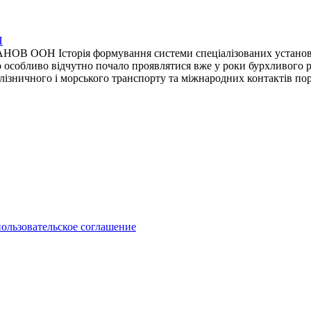
Н
Історія формування системи спеціалізованих установ ООН
 що особливо відчутно почало проявлятися вже у роки бурхливого
алізничного і морського транспорту та міжнародних контактів п
пользовательское соглашение