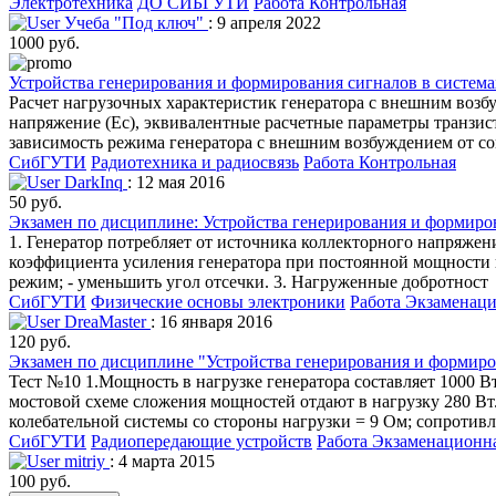
Электротехника
ДО СИБГУТИ
Работа Контрольная
Учеба "Под ключ"
: 9 апреля 2022
1000 руб.
Устройства генерирования и формирования сигналов в система
Расчет нагрузочных характеристик генератора с внешним возбу
напряжение (Ес), эквивалентные расчетные параметры транзисто
зависимость режима генератора с внешним возбуждением от со
СибГУТИ
Радиотехника и радиосвязь
Работа Контрольная
DarkInq
: 12 мая 2016
50 руб.
Экзамен по дисциплине: Устройства генерирования и формиро
1. Генератор потребляет от источника коллекторного напряжения 
коэффициента усиления генератора при постоянной мощности н
режим; - уменьшить угол отсечки. 3. Нагруженные добротност
СибГУТИ
Физические основы электроники
Работа Экзаменац
DreaMaster
: 16 января 2016
120 руб.
Экзамен по дисциплине "Устройства генерирования и формиро
Тест №10 1.Мощность в нагрузке генератора составляет 1000 Вт, 
мостовой схеме сложения мощностей отдают в нагрузку 280 Вт
колебательной системы со стороны нагрузки = 9 Ом; сопротивле
СибГУТИ
Радиопередающие устройств
Работа Экзаменационн
mitriy
: 4 марта 2015
100 руб.