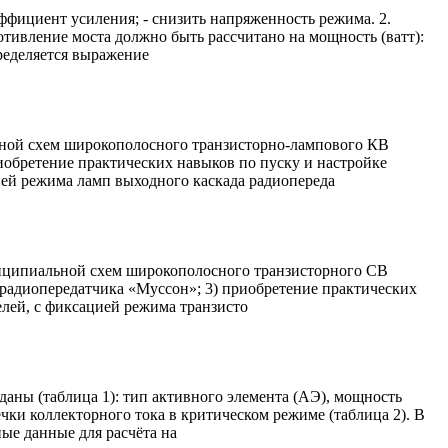
оэффициент усиления; - снизить напряженность режима. 2.
тивление моста должно быть рассчитано на мощность (ватт):
пределяется выражение
ьной схем широкополосного транзисторно-лампового КВ
иобретение практических навыков по пуску и настройке
ей режима ламп выходного каскада радиопереда
инципиальной схем широкополосного транзисторного СВ
радиопередатчика «Муссон»; 3) приобретение практических
елей, с фиксацией режима транзисто
аны (таблица 1): тип активного элемента (АЭ), мощность
чки коллекторного тока в критическом режиме (таблица 2). В
ые данные для расчёта на