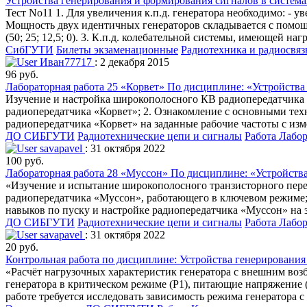
Устройства генерирования и формирования сигналов в систем
Тест No11 1. Для увеличения к.п.д. генератора необходимо: - у
Мощность двух идентичных генераторов складывается с помощью
(50; 25; 12,5; 0). 3. К.п.д. колебательной системы, имеющей 
СибГУТИ
Билеты экзаменационные
Радиотехника и радиосвяз
Иван77717
: 2 декабря 2015
96 руб.
Лабораторная работа 25 «Корвет» По дисциплине: «Устройств
Изучение и настройка широкополосного КВ радиопередатчика 
радиопередатчика «Корвет»; 2. Ознакомление с основными тех
радиопередатчика «Корвет» на заданные рабочие частоты с и
ДО СИБГУТИ
Радиотехнические цепи и сигналы
Работа Лабо
savapavel
: 31 октября 2022
100 руб.
Лабораторная работа 28 «Муссон» По дисциплине: «Устройств
«Изучение и испытание широкополосного транзисторного пере
радиопередатчика «Муссон», работающего в ключевом режиме;
навыков по пуску и настройке радиопередатчика «Муссон» на 
ДО СИБГУТИ
Радиотехнические цепи и сигналы
Работа Лабо
savapavel
: 31 октября 2022
20 руб.
Контрольная работа по дисциплине: Устройства генерирования
«Расчёт нагрузочных характеристик генератора с внешним возб
генератора в критическом режиме (Р1), питающие напряжение (
работе требуется исследовать зависимость режима генератора 