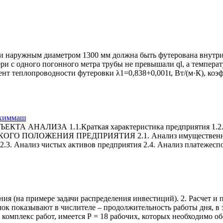
и наружным диаметром 1300 мм должна быть футерована внутри
ри с одного погонного метра трубы не превышали ql, а темпера
нт теплопроводности футеровки λ1=0,838+0,001t, Вт/(м·К), ко
нхиммаш
АЛИЗА 1.1.Краткая характеристика предприятия 1.2. Учет
 ПОЛОЖЕНИЯ ПРЕДПРИЯТИЯ 2.1. Анализ имущественного по
2.3. Анализ чистых активов предприятия 2.4. Анализ платежесп
я (на примере задачи распределения инвестиций). 2. Расчет и
елок показывают в числителе – продолжительность работы дня, в
омплекс работ, имеется Р = 18 рабочих, которых необходимо о