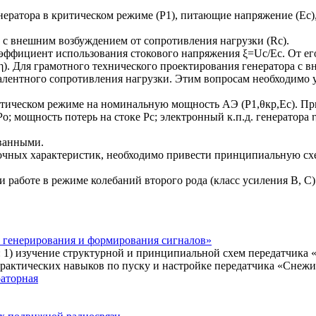
енератора в критическом режиме (Р1), питающие напряжение (Ес)
а с внешним возбуждением от сопротивления нагрузки (Rс).
эффициент использования стокового напряжения ξ=Uс/Ес. От его
.(η). Для грамотного технического проектирования генератора 
валентного сопротивления нагрузки. Этим вопросам необходимо 
ическом режиме на номинальную мощность АЭ (Р1,θкр,Ес). При э
о; мощность потерь на стоке Рс; электронный к.п.д. генератора
ованными.
очных характеристик, необходимо привести принципиальную схе
работе в режиме колебаний второго рода (класс усиления В, С)
 генерирования и формирования сигналов»
 1) изучение структурной и принципиальной схем передатчика 
рактических навыков по пуску и настройке передатчика «Снежи
раторная