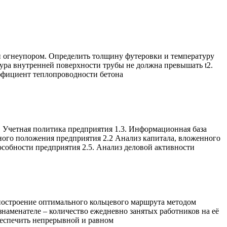
 огнеупором. Определить толщину футеровки и температуру
тура внутренней поверхности трубы не должна превышать t2.
эффициент теплопроводности бетона
ная политика предприятия 1.3. Информационная база
ложения предприятия 2.2 Анализ капитала, вложенного
особности предприятия 2.5. Анализ деловой активности
 построение оптимального кольцевого маршрута методом
 знаменателе – количество ежедневно занятых работников на её
беспечить непрерывной и равном