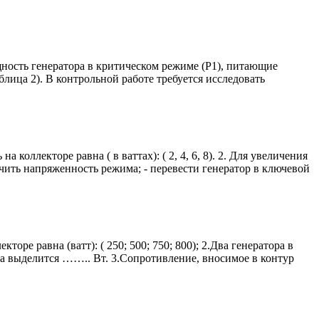
щность генератора в критическом режиме (Р1), питающие
лица 2). В контрольной работе требуется исследовать
коллекторе равна ( в ваттах): ( 2, 4, 6, 8). 2. Для увеличения
чить напряженность режима; - перевести генератор в ключевой
оре равна (ватт): ( 250; 500; 750; 800); 2.Два генератора в
та выделится …….. Вт. 3.Сопротивление, вносимое в контур