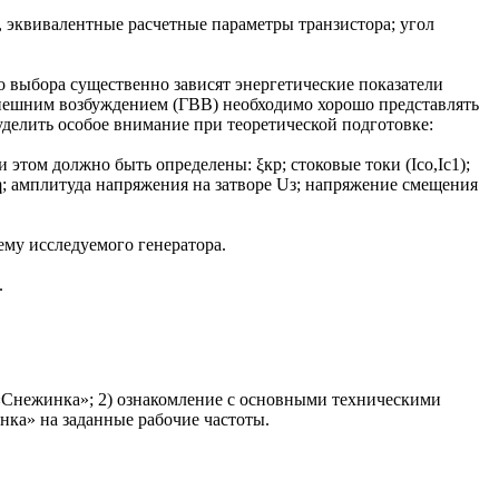
, эквивалентные расчетные параметры транзистора; угол
 выбора существенно зависят энергетические показатели
с внешним возбуждением (ГВВ) необходимо хорошо представлять
уделить особое внимание при теоретической подготовке:
том должно быть определены: ξкр; стоковые токи (Iсo,Iс1);
 η; амплитуда напряжения на затворе Uз; напряжение смещения
му исследуемого генератора.
.
«Снежинка»; 2) ознакомление с основными техническими
нка» на заданные рабочие частоты.