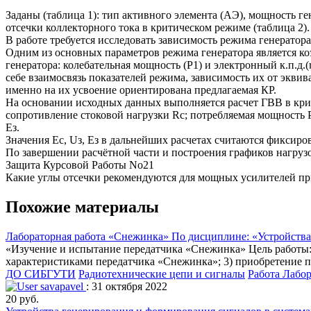
Заданы (таблица 1): тип активного элемента (АЭ), мощность г
отсечки коллекторного тока в критическом режиме (таблица 2).
В работе требуется исследовать зависимость режима генератор
Одним из основных параметров режима генератора является ко
генератора: колебательная мощность (Р1) и электронный к.п.д
себе взаимосвязь показателей режима, зависимость их от экви
именно на их усвоение ориентирована предлагаемая КР.
На основании исходных данных выполняется расчет ГВВ в крит
сопротивление стоковой нагрузки Rс; потребляемая мощность Р
Ез.
Значения Ес, Uз, Ез в дальнейших расчетах считаются фиксир
По завершении расчётной части и построения графиков нагруз
Защита Курсовой Работы No21
Какие углы отсечки рекомендуются для мощных усилителей при 
Похожие материалы
Лабораторная работа «Снежинка» По дисциплине: «Устройства
«Изучение и испытание передатчика «Снежинка» Цель работы:
характеристиками передатчика «Снежинка»; 3) приобретение п
ДО СИБГУТИ
Радиотехнические цепи и сигналы
Работа Лабо
savapavel
: 31 октября 2022
20 руб.