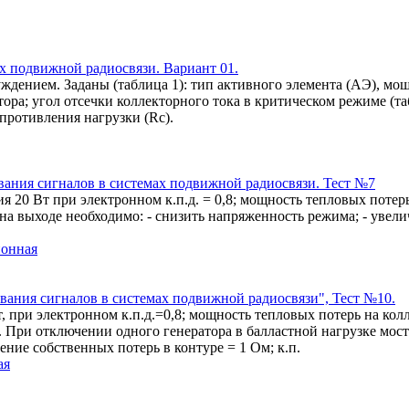
х подвижной радиосвязи. Вариант 01.
ждением. Заданы (таблица 1): тип активного элемента (АЭ), мо
ра; угол отсечки коллекторного тока в критическом режиме (таб
противления нагрузки (Rс).
вания сигналов в системах подвижной радиосвязи. Тест №7
20 Вт при электронном к.п.д. = 0,8; мощность тепловых потерь на 
а выходе необходимо: - снизить напряженность режима; - увели
ионная
вания сигналов в системах подвижной радиосвязи", Тест №10.
при электронном к.п.д.=0,8; мощность тепловых потерь на коллект
. При отключении одного генератора в балластной нагрузке мос
ние собственных потерь в контуре = 1 Ом; к.п.
ая