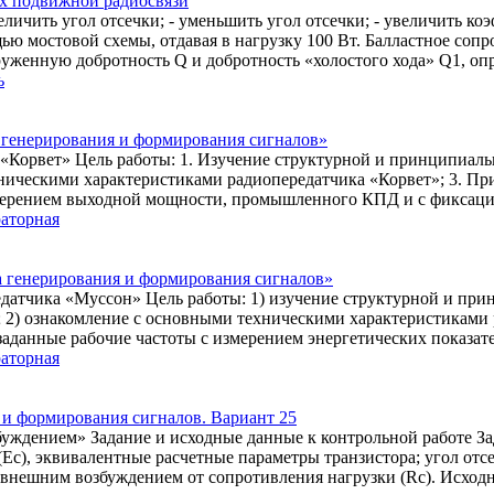
ах подвижной радиосвязи
величить угол отсечки; - уменьшить угол отсечки; - увеличить к
 мостовой схемы, отдавая в нагрузку 100 Вт. Балластное сопро
нагруженную добротность Q и добротность «холостого хода» Q1, о
ь
а генерирования и формирования сигналов»
«Корвет» Цель работы: 1. Изучение структурной и принципиал
ническими характеристиками радиопередатчика «Корвет»; 3. Пр
змерением выходной мощности, промышленного КПД и с фиксаци
раторная
а генерирования и формирования сигналов»
датчика «Муссон» Цель работы: 1) изучение структурной и пр
 2) ознакомление с основными техническими характеристиками 
заданные рабочие частоты с измерением энергетических показат
раторная
 и формирования сигналов. Вариант 25
уждением» Задание и исходные данные к контрольной работе Зад
Ес), эквивалентные расчетные параметры транзистора; угол отсе
с внешним возбуждением от сопротивления нагрузки (Rс). Исходн