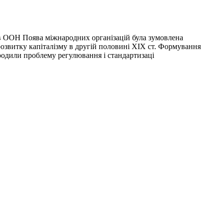
 Поява міжнародних організацій була зумовлена
 розвитку капіталізму в другій половині XIX ст. Формування
ородили проблему регулювання і стандартизаці