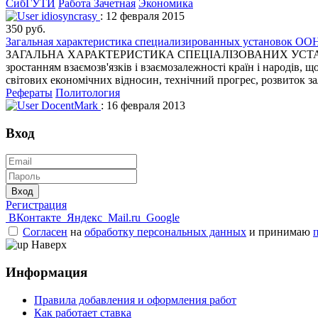
СибГУТИ
Работа Зачетная
Экономика
idiosyncrasy
: 12 февраля 2015
350 руб.
Загальная характеристика специализированных установок ОО
ЗАГАЛЬНА ХАРАКТЕРИСТИКА СПЕЦІАЛІЗОВАНИХ УСТАНОВ ООН 
зростанням взаємозв'язків і взаємозалежності країн і народів,
світових економічних відносин, технічний прогрес, розвиток з
Рефераты
Политология
DocentMark
: 16 февраля 2013
Вход
Вход
Регистрация
ВКонтакте
Яндекс
Mail.ru
Google
Согласен
на
обработку персональных данных
и принимаю
Наверх
Информация
Правила добавления и оформления работ
Как работает ставка