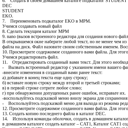
6. Создать в своем домашнем каталоге подкаталог STUDENT
DEC
STUDENT
EKO.
7. Переименовать подкаталог EKO в МРМ.
Учимся создавать новый файл
8. Сделать текущим каталог МРМ
9. nano (вызов встроенного редактора для создания нового файл
В открывшемся окне наберите любой текст, но не менее чем из 
файла на диск. Файл назовите своим собственным именем. Восп
10. Просмотрите содержимое созданного вами файла. Для этог
Учимся редактировать файл.
11. Отредактировать созданный вами текст. Для этого необхо
- Вызвать встроенный редактор с указанием имени вашего фай
-внесите изменения в созданный вами ранее текст:
а) добавьте в конец текста еще одну строку;
б) вставьте новую строку между второй и третьей строками;
в) в первой строке сотрите любое слово;
г) при обнаружении допущенных ранее ошибок, исправьте их.
-воспользуйтесь подсказкой меню внизу экрана для сохранени
- Воспользуйтесь подсказкой меню для выхода из режима ред
12. Просмотрите содержимое созданного вами файла. Для этого
13. Создать копию последнего файла в каталог DEC.
14. Используя команды оболочки, создать в домашнем каталог
в домашнем каталоге создать каталог – CAT1, Каталог САТ1 