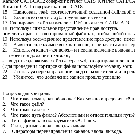
Каталог CAT1/CAT2 содержит каталог CAT5. Каталог CAT1/C
Каталог CAT1 содержит каталог CAT8.
15. Нарисовать граф, соответствующий созданной файловой си
16. Удалить каталоги с дублирующими именами.
17. Скопировать файл из каталога DEC в каталог CATl/CAT8.
18. Используя символьное представление прав доступа,
поменять права на скопированный файл так, чтобы любой польз
19. Используя восьмеричное представление прав доступа, измен
20. Вывести содержимое всех каталогов, начиная с самого верх
21. Используя канал «конвейер» и перенаправление вывода в
- перейти в домашний каталог;
- выдать содержимое файла /etc/passwd, отсортированное по им
( для проведения сортировки файла используйте команду sort);
22. Используя перенаправление ввода с разделителем и перен
23. Убедитесь, что добавление записи прошло успешно.
Вопросы для контроля:
1. Что такое командная оболочка? Как можно определить её т
2. Что такое файл?
3. Что такое каталог?
4. Что такое путь файла? Абсолютный и относительный путь?
5. Типы файлов, используемые в ОС Linux.
6. Стандартные каналы ввода- вывода.
7. Операторы перенаправления каналов ввода- вывода.