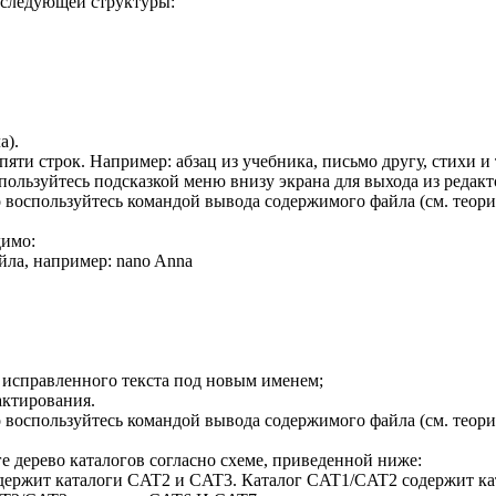
 следующей структуры:
а).
пяти строк. Например: абзац из учебника, письмо другу, стихи и
ользуйтесь подсказкой меню внизу экрана для выхода из редакт
о воспользуйтесь командой вывода содержимого файла (см. теор
димо:
ла, например: nano Anna
я исправленного текста под новым именем;
актирования.
 воспользуйтесь командой вывода содержимого файла (см. теори
е дерево каталогов согласно схеме, приведенной ниже:
содержит каталоги CAT2 и CAT3. Каталог CAT1/CAT2 содержит к