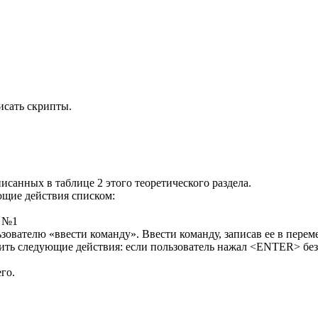
писать скрипты.
исанных в таблице 2 этого теоретического раздела.
щие действия списком:
е №1
ьзователю «ввести команду». Ввести команду, записав ее в перем
ить следующие действия: если пользователь нажал <ENTER> без
го.