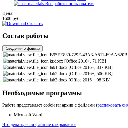
Все работы пользователя
Цена:
1600
руб.
Скачать
Состав работы
Сведения о файлах
B95EE839-729E-43A3-A511-F9AA620B
kr.docx
[Office 2016+, 71 KB]
lab1.docx
[Office 2016+, 337 KB]
lab2.docx
[Office 2016+, 506 KB]
lab3.docx
[Office 2016+, 98 KB]
Необходимые программы
Работа представляет собой rar архив с файлами (
распаковать он
Microsoft Word
Что делать, если файл не открывается