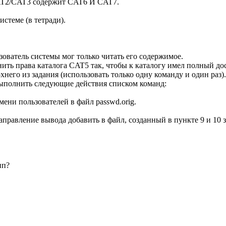
AT2/CAT3 содержит CAT6 И CAT7.
стеме (в тетради).
ователь системы мог только читать его содержимое.
ить права каталога CAT5 так, чтобы к каталогу имел полный дос
него из задания (использовать только одну команду и один раз).
ыполнить следующие действия списком команд:
ени пользователей в файл passwd.orig.
аправление вывода добавить в файл, созданный в пункте 9 и 10
ип?