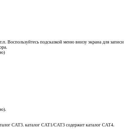
 т.п. Воспользуйтесь подсказкой меню внизу экрана для записи
ора.
ию)
ю).
аталог CAT3. каталог CAT1/CAT3 содержит каталог CAT4.