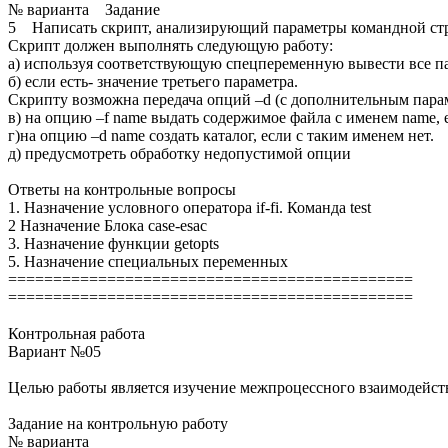
№ варианта Задание
5 Написать скрипт, анализирующий параметры командной стр
Скрипт должен выполнять следующую работу:
а) используя соответствующую спецпеременную вывести все п
б) если есть- значение третьего параметра.
Скрипту возможна передача опций –d (c дополнительным пара
в) на опцию –f name выдать содержимое файла с именем name, е
г)на опцию –d name создать каталог, если с таким именем нет.
д) предусмотреть обработку недопустимой опции
Ответы на контрольные вопросы
1. Назначение условного оператора if-fi. Команда test
2 Назначение Блока case-esac
3. Назначение функции getopts
5. Назначение специальных переменных
=============================================
=============================================
Контрольная работа
Вариант №05
Целью работы является изучение межпроцессного взаимодейст
Задание на контрольную работу
№ варианта