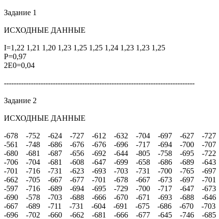
Задание 1
ИСХОДНЫЕ ДАННЫЕ
I=1,22 1,21 1,20 1,23 1,25 1,25 1,24 1,23 1,23 1,25
P=0,97
2E0=0,04
------------------------------------------------------------------------------
Задание 2
ИСХОДНЫЕ ДАННЫЕ
-678 -752 -624 -727 -612 -632 -704 -697 -627 -727
-561 -748 -686 -676 -676 -696 -717 -694 -700 -707
-680 -681 -687 -656 -692 -644 -805 -758 -695 -722
-706 -704 -681 -608 -647 -699 -658 -686 -689 -643
-701 -716 -731 -623 -693 -703 -731 -700 -765 -697
-662 -705 -667 -677 -701 -678 -667 -673 -697 -701
-597 -716 -689 -694 -695 -729 -700 -717 -647 -673
-690 -578 -703 -688 -666 -670 -671 -693 -688 -646
-667 -689 -711 -731 -604 -691 -675 -686 -670 -703
-696 -702 -660 -662 -681 -666 -677 -645 -746 -685