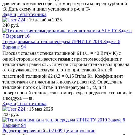
давления в компрессоре π, температура газа перед турбиной
t3. Дать схему и цикл установки в p-υ и T-
Задачи
Теплотехника
Z24
: 19 декабря 2025
240 руб.
Термодинамика и теплопередача ИРНИТУ 2019 Задача 6
Вариант 94
Плоская стальная стенка толщиной δ1 (λ1 = 40 Вт/(м⸱К) с
одной стороны омывается газами; при этом коэффициент
теплоотдачи равен α1. С другой стороны стенка изолирована
от окружающего воздуха плотно прилегающей к ней
пластиной толщиной δ2 (λ2 = 0,15 Вт/(м⸱К). Коэффициент
теплоотдачи от пластины к воздуху равен α2. Определить
тепловой поток ql, Вт/м² и температуры t1, t2, и t3
поверхностей стенок, если температура продуктов сгорания tг,
а воздуха — tв.
Задачи
Теплотехника
Z24
: 15 мая 2026
200 руб.
Редуктор червячный - 02.009 Деталирование