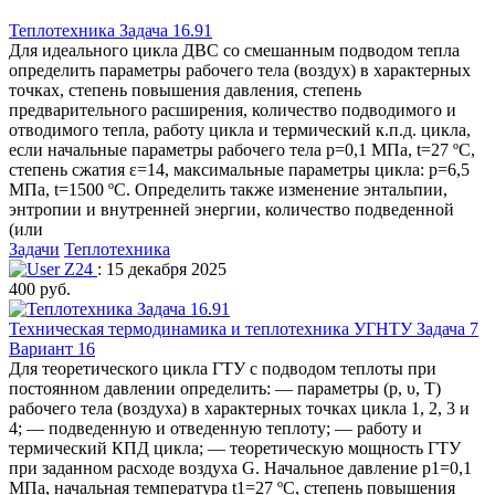
Теплотехника Задача 16.91
Для идеального цикла ДВС со смешанным подводом тепла
определить параметры рабочего тела (воздух) в характерных
точках, степень повышения давления, степень
предварительного расширения, количество подводимого и
отводимого тепла, работу цикла и термический к.п.д. цикла,
если начальные параметры рабочего тела р=0,1 МПа, t=27 ºC,
степень сжатия ε=14, максимальные параметры цикла: р=6,5
МПа, t=1500 ºС. Определить также изменение энтальпии,
энтропии и внутренней энергии, количество подведенной
(или
Задачи
Теплотехника
Z24
: 15 декабря 2025
400 руб.
Техническая термодинамика и теплотехника УГНТУ Задача 7
Вариант 16
Для теоретического цикла ГТУ с подводом теплоты при
постоянном давлении определить: — параметры (р, υ, Т)
рабочего тела (воздуха) в характерных точках цикла 1, 2, 3 и
4; — подведенную и отведенную теплоту; — работу и
термический КПД цикла; — теоретическую мощность ГТУ
при заданном расходе воздуха G. Начальное давление р1=0,1
МПа, начальная температура t1=27 ºC, степень повышения