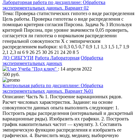
Лабораторная работа по дисциплине: Обработка
экспериментальных данных. Вариант 02
Тема: Проверка статистических гипотез о виде распределения
Цель работы. Проверка гипотезы о виде распределения с
помощью критерия согласия Пирсона. Задача № 3 Используя
критерий Пирсона, при уровне значимости 0,05 проверить,
согласуется ли гипотеза о нормальном распределении
генеральной совокупности X с эмпирическим
распределением выборки: xi 0,3 0,5 0,7 0,9 1,1 1,3 1,5 1,7 1,9
2,1 2,3 ni 6 9 26 25 30 26 21 24 20 8 5
ДО СИБГУТИ
Работа Лабораторная
Обработка
экспериментальных данных
Учеба "Под ключ"
: 14 апреля 2022
500 руб.
Контрольная работа по дисциплине: Обработка
экспериментальных данных. Вариант №01
Описание: Часть № 1. Построение вариационных рядов.
Расчет числовых характеристик. Задание: на основе
совокупности данных опыта выполнить следующее: 1.
Построить ряды распределения (интервальный и дискретный
вариационные ряды). Изобразить их графики. 2. Построить
график накопительных частот — кумуляту. 3. Составить
эмпирическую функцию распределения и изобразить ее
графически. 4. Вычислить моду, медиану, выборочную