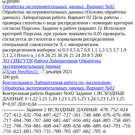
Обработка экспериментальных данных. Вариант №02
Обработка экспериментальных данных (Основы обработки
данных). Лабораторная работа. Вариант 02 Цель работы -
проверка гипотезы о виде распределения с помощью критерия
согласия Пирсона. Задание к работе (вариант 2): Используя
критерий Пирсона, при уровне значимости 0,05 проверить,
согласуется ли гипотеза о нормальном распределении
генеральной совокупности X с эмпирическим
распределением выборки: xi 0,3 0,5 0,7 0,9 1,1 1,3 1,5 1,7 1,9
2,1 2,3 Итого n_i 6 9 26 25 30 26 21 24 20 8 5 200
ДО СИБГУТИ
Работа Лабораторная
Обработка
экспериментальных данных
NeoNeo11
: 7 декабря 2021
100 руб.
Контрольная и Лабораторная работа по дисциплине:
Обработка экспериментальных данных. Вариант №02
Контрольная работа Вариант No02 Задание 1 ИСХОДНЫЕ
ДАННЫЕ I=1,22 1,21 1,20 1,23 1,25 1,25 1,24 1,23 1,23 1,25
P=0,97 2E0=0,04 ---------------------------------------------------------------
--------------- Задание 2 ИСХОДНЫЕ ДАННЫЕ -678 -752 -624
-727 -612 -632 -704 -697 -627 -727 -561 -748 -686 -676 -676 -696
-717 -694 -700 -707 -680 -681 -687 -656 -692 -644 -805 -758 -695
-722 -706 -704 -681 -608 -647 -699 -658 -686 -689 -643 -701 -716
-731 -623 -693 -703 -731 -700 -765 -697 -662 -705 -6