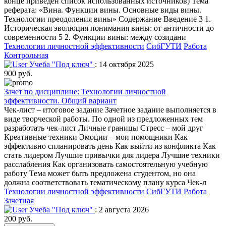
конце приведен список использованных источников) Тема
реферата: «Вина. Функции вины. Основные виды вины.
Технологии преодоления вины» Содержание Введение 3 1.
Историческая эволюция понимания вины: от античности до
современности 5 2. Функции вины: между созидани
Технологии личностной эффективности
СибГУТИ
Работа
Контрольная
Учеба "Под ключ"
: 14 октября 2025
900 руб.
Зачет по дисциплине: Технологии личностной
эффективности. Общий вариант
Чек-лист – итоговое задание Зачетное задание выполняется в
виде творческой работы. По одной из предложенных тем
разработать чек-лист Личные границы Стресс – мой друг
Креативные техники Эмоции – мои помощники Как
эффективно спланировать день Как выйти из конфликта Как
стать лидером Лучшие привычки для лидера Лучшие техники
расслабления Как организовать самостоятельную учебную
работу Тема может быть предложена студентом, но она
должна соответствовать тематическому плану курса Чек-л
Технологии личностной эффективности
СибГУТИ
Работа
Зачетная
Учеба "Под ключ"
: 2 августа 2026
200 руб.