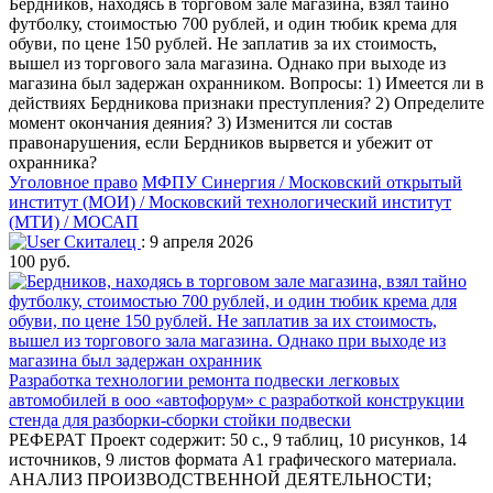
Бердников, находясь в торговом зале магазина, взял тайно
футболку, стоимостью 700 рублей, и один тюбик крема для
обуви, по цене 150 рублей. Не заплатив за их стоимость,
вышел из торгового зала магазина. Однако при выходе из
магазина был задержан охранником. Вопросы: 1) Имеется ли в
действиях Бердникова признаки преступления? 2) Определите
момент окончания деяния? 3) Изменится ли состав
правонарушения, если Бердников вырвется и убежит от
охранника?
Уголовное право
МФПУ Синергия / Московский открытый
институт (МОИ) / Московский технологический институт
(МТИ) / МОСАП
Скиталец
: 9 апреля 2026
100 руб.
Разработка технологии ремонта подвески легковых
автомобилей в ооо «автофорум» с разработкой конструкции
стенда для разборки-сборки стойки подвески
РЕФЕРАТ Проект содержит: 50 с., 9 таблиц, 10 рисунков, 14
источников, 9 листов формата А1 графического материала.
АНАЛИЗ ПРОИЗВОДСТВЕННОЙ ДЕЯТЕЛЬНОСТИ;