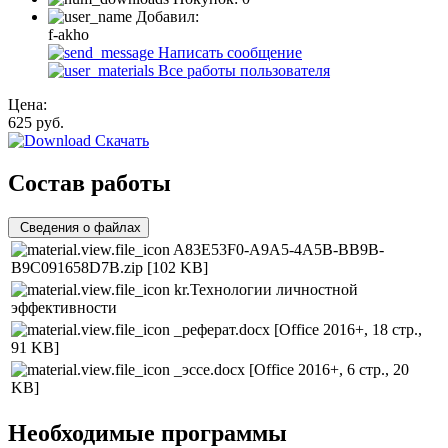
Добавил:
f-akho
Написать сообщение
Все работы пользователя
Цена:
625
руб.
Скачать
Состав работы
Сведения о файлах
A83E53F0-A9A5-4A5B-BB9B-
B9C091658D7B.zip
[102 KB]
kr.Технологии личностной
эффективности
_реферат.docx
[Office 2016+, 18 стр.,
91 KB]
_эссе.docx
[Office 2016+, 6 стр., 20
KB]
Необходимые программы