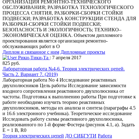
ОРГАНИЗАЦИЯ РЕМОНТНО-ТЕХНИЧЕСКОГО
ОБСЛУЖИВАНИЯ; РАЗРАБОТКА ТЕХНОЛОГИЧЕСКОГО
ПРОЦЕССА СНЯТИЯ, РАЗБОРКИ-СБОРКИ СТОЙКИ
ПОДВЕСКИ; РАЗРАБОТКА КОНСТРУКЦИИ СТЕНДА ДЛЯ
РАЗБОРКИ-СБОРКИ СТОЙКИ ПОДВЕСКИ;
БЕЗОПАСНОСТЬ И ЭКОЛОГИЧНОСТЬ; ТЕХНИКО–
ЭКОНОМИЧЕСКАЯ ОЦЕНКА. Объектом дипломного
проектирования является организация ремонтно-
обслуживающих работ в О
Диплом и связанное с ним
Дипломные проекты
Рики-Тики-Та
: 7 апреля 2017
825 руб.
Лабораторная работа №4-6. Теория электрических цепей.
Часть 2. Вариант 7. (2019)
Лабораторная работа No 4 Исследование реактивных
двухполюсников Цель работы Исследование зависимости
входного сопротивления реактивного двухполюсника от
частоты. Подготовка к выполнению работы При подготовке к
работе необходимо изучить теорию реактивных
двухполюсников, методы их анализа и синтеза (параграфы 4.5
и 16.6 электронного учебника). Теоретическое исследование
Исследовать работу схемы реактивного двухполюсника,
реализованного по 1-й форме Фостера (рисунок 4.1, а). Задать
E = 1 В, R0
Теория электрических цепей
ДО СИБГУТИ
Работа