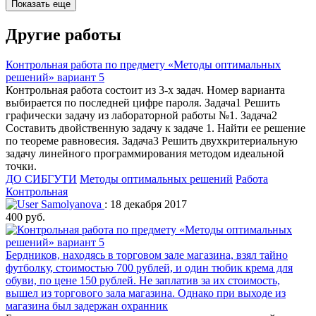
Показать еще
Другие работы
Контрольная работа по предмету «Методы оптимальных
решений» вариант 5
Контрольная работа состоит из 3-х задач. Номер варианта
выбирается по последней цифре пароля. Задача1 Решить
графически задачу из лабораторной работы №1. Задача2
Составить двойственную задачу к задаче 1. Найти ее решение
по теореме равновесия. Задача3 Решить двухкритериальную
задачу линейного программирования методом идеальной
точки.
ДО СИБГУТИ
Методы оптимальных решений
Работа
Контрольная
Samolyanova
: 18 декабря 2017
400 руб.
Бердников, находясь в торговом зале магазина, взял тайно
футболку, стоимостью 700 рублей, и один тюбик крема для
обуви, по цене 150 рублей. Не заплатив за их стоимость,
вышел из торгового зала магазина. Однако при выходе из
магазина был задержан охранник