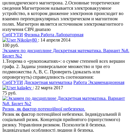
цилиндрического магнетрона. 2.Основные теоретические
сведения Магнетроном называется электровакуумное
устройство, в котором движение электронов происходит во
взаимно перпендикулярных электрическом и магнитном
полях. Магнетрон является источником электромагнитного
излучения СВЧ диапазо
СибГУТИ
Физика
Работа Лабораторная
Nikolay80
: 14 апреля 2014
100 руб.
Экзамен по дисциплине Дискретная математика. Вариант №8.
Билет №2
1.Теорема о «рукопожатиях»: о сумме степеней всех вершин
графа. 2. Заданы универсальное множество и три его
подмножества A, B, C. Проверить (доказать или
опровергнуть) справедливость соотношения:
СибГУТИ
Дискретная математика
Работа Экзаменационная
kala4ev
: 22 марта 2017
75 руб.
Ризик, як фактор потенційної небезпеки.
Ризик як фактор потенційної небезпеки. Індивідуальний й
соціальний ризик. Концепція прийнятого (припустимого)
ризику. Управління ризиком. Психологія й безпека.
Індивідуальні особливості людини й безпека.