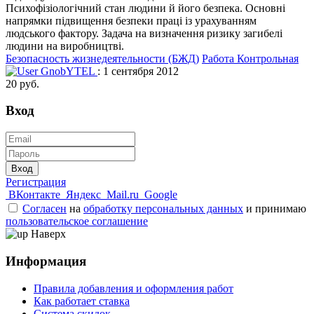
Психофізіологічний стан людини й його безпека. Основні
напрямки підвищення безпеки праці із урахуванням
людського фактору. Задача на визначення ризику загибелі
людини на виробництві.
Безопасность жизнедеятельности (БЖД)
Работа Контрольная
GnobYTEL
: 1 сентября 2012
20 руб.
Вход
Вход
Регистрация
ВКонтакте
Яндекс
Mail.ru
Google
Согласен
на
обработку персональных данных
и принимаю
пользовательское соглашение
Наверх
Информация
Правила добавления и оформления работ
Как работает ставка
Система скидок