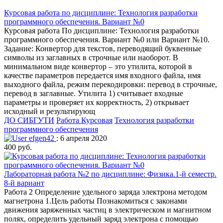
Курсовая работа по дисциплине: Технология разработки
программного обеспечения. Вариант №0
Курсовая работа По дисциплине: Технология разработки
программного обеспечения. Вариант №0 или Вариант №10.
Задание: Конвертор для текстов, переводящий буквенные
символы из заглавных в строчные или наоборот. В
минимальном виде конвертор – это утилита, которой в
качестве параметров передается имя входного файла, имя
выходного файла, режим перекодировки: перевод в строчные,
перевод в заглавные. Утилита 1) считывает входные
параметры и проверяет их корректность, 2) открывает
исходный и результирующ
ДО СИБГУТИ
Работа Курсовая
Технология разработки
программного обеспечения
efgen42
: 6 апреля 2020
400 руб.
Лабораторная работа №2 по дисциплине: Физика.1-й семестр.
8-й вариант
Работа 2 Определение удельного заряда электрона методом
магнетрона 1.Цель работы Познакомиться с законами
движения заряженных частиц в электрическом и магнитном
полях, определить удельный заряд электрона с помощью