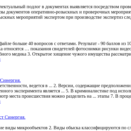
лектуальный подлог в документах выявляется посредством пров
изы документов оперативно-розыскных и проверочных мероприя
ыскных мероприятий экспертом при производстве экспертиз сле
 больше 40 вопросов с ответами. Результат - 90 баллов из 100.
а относятся … показания свидетелей фотоснимки рисунки видео
ебного медика 3. Открытое хищение чужого имущества рассматри
ы
 Синергия.
етственности, ведется в ... 2. Версии, содержащие предположен
твенного эксперимента является ... 5. В криминалистике под ис
отр места происшествия можно разделить на ... этапы 7. В проц
ы
ющие виды микрообъектов 2. Виды обыска классифицируются по 