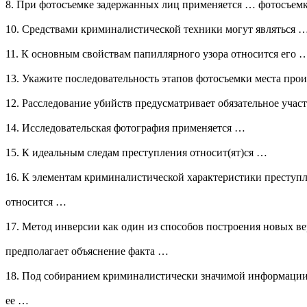
8. При фотосъемке задержанных лиц применяется … фотосъем
10. Средствами криминалистической техники могут являться 
11. К основным свойствам папиллярного узора относится его 
13. Укажите последовательность этапов фотосъемки места про
12. Расследование убийств предусматривает обязательное учас
14. Исследовательская фотография применяется …
15. К идеальным следам преступления относит(ят)ся …
16. К элементам криминалистической характеристики преступ
относится …
17. Метод инверсии как один из способов построения новых в
предполагает объяснение факта …
18. Под собиранием криминалистически значимой информации
ее …