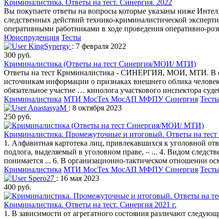
Криминалистика. Ответы на тест. Синергия. 2022
Вы покупаете ответы на вопросы которые указаны ниже Интел
следственных действий технико-криминалистической эксперт
оперативными работниками в ходе проведения оперативно-роз
Юриспруденция
Тесты
KingSynergy
: 7 февраля 2022
300 руб.
Криминалистика (Ответы на тест Синергия/МОИ/ МТИ)
Ответы на тест Криминалистика - СИНЕРГИЯ, МОИ, МТИ. В файле
источникам информации о признаках внешнего облика человек
обязательное участие … кинолога участкового инспектора суд
Криминалистика
МТИ МосТех МосАП МФПУ Синергия
Тест
AnastasyaM
: 8 октября 2023
250 руб.
Криминалистика. Промежуточные и итоговый. Ответы на тест
1. Алфавитная картотека лиц, привлекавшихся к уголовной отв
подлога, выделяемый в уголовном праве, – ... 4. Видом следс
понимается ... 6. В организационно-тактическом отношении осм
Криминалистика
МТИ МосТех МосАП МФПУ Синергия
Тест
Spero27
: 16 мая 2023
400 руб.
Криминалистика. Ответы на тест. Синергия 2021 г.
1. В зависимости от агрегатного состояния различают следу