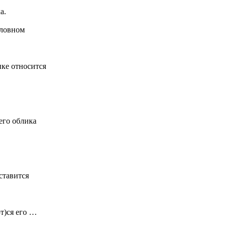
а.
оловном
ке относится
его облика
ставится
т)ся его …