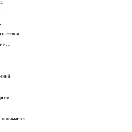
ка
…
…
исшествия
тие …
лений
ерсий
 понимается