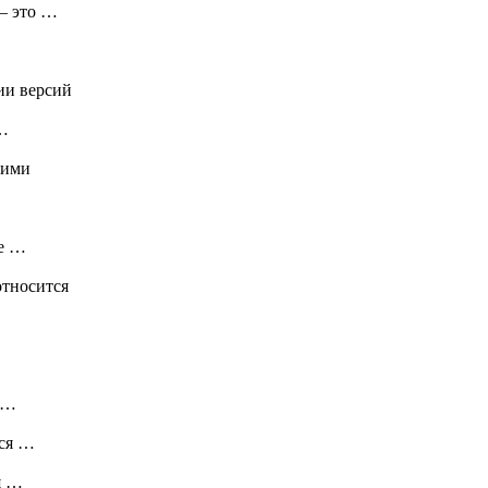
– это …
ии версий
 …
кими
ае …
относится
 …
тся …
я …