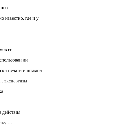
енных
о известно, где и у
мов ее
использован ли
ски печати и штампа
 … экспертизы
ка
е действия
тику …