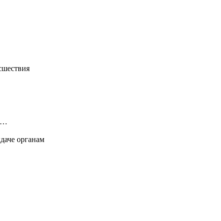
сшествия
 …
ыдаче органам