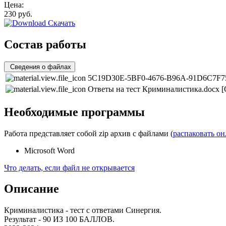
Цена:
230
руб.
Скачать
Состав работы
Сведения о файлах
5C19D30E-5BF0-4676-B96A-91D6C7F75
Ответы на тест Криминалистика.docx
[
Необходимые программы
Работа представляет собой zip архив с файлами (
распаковать о
Microsoft Word
Что делать, если файл не открывается
Описание
Криминалистика - тест с ответами Синергия.
Результат - 90 ИЗ 100 БАЛЛОВ.