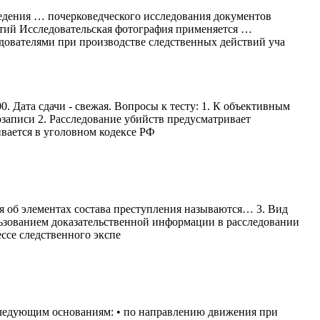
едения … почерковедческого исследования документов
тий Исследовательская фотография применяется …
дователями при производстве следственных действий уча
 Дата сдачи - свежая. Вопросы к тесту: 1. К объективным
записи 2. Расследование убийств предусматривает
вается в уголовном кодексе РФ
ия об элементах состава преступления называются… 3. Вид
пользованием доказательственной информации в расследовании
ессе следственного экспе
следующим основаниям: • по направлению движения при