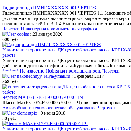
Гидроцилиндр ПМИГ.ХХХХХХ.001 ЧЕРТЕЖ
Гидроцилиндр ПМИГ.ХХХХХХ.001 ЧЕРТЕЖ 1.1 Завершить оформ
расположив в чертежах аксонометрию с вырезом через отверст
соединения деталей 1 и 3. 1.4 Выполнить аксонометрическое и
Чертежи
Инженерная и компьютерная графика
coolns
: 23 января 2026
600 руб.
Уплотнение торцевое типа ДК центробежного насоса КРГ1Х-80
работа
Уплотнение торцевое типа ДК центробежного насоса КРГ1Х-80
добычи и подготовки нефти и газа-Курсовая работа-Дипломная
******* Не известно
Нефтяная промышленность
Чертежи
nakonechnyy_lelya@mail.ru
: 1 февраля 2017
368 руб.
Чертеж МАЗ 6317F5-F9-0000570-001 ГЧ
Шасси Маз 6317F5-F9-0000570-001 ГЧ,повышенной проходимос
Автомобили и технологическое обслуживание
Чертежи
elementpio
: 9 июня 2018
30 руб.
Уплотнение торцевое типа ДК центробежного насоса КРГ1Х-80/