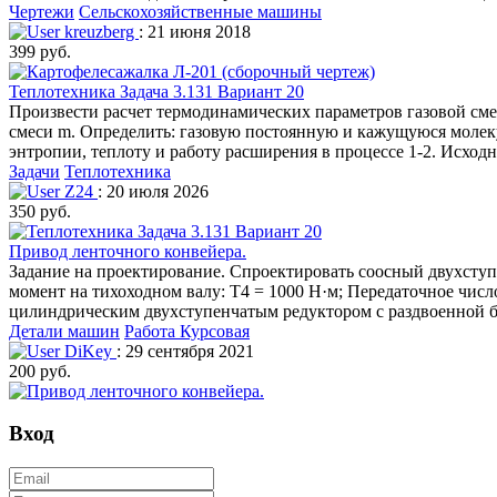
Чертежи
Сельскохозяйственные машины
kreuzberg
: 21 июня 2018
399 руб.
Теплотехника Задача 3.131 Вариант 20
Произвести расчет термодинамических параметров газовой смес
смеси m. Определить: газовую постоянную и кажущуюся молеку
энтропии, теплоту и работу расширения в процессе 1-2. Исход
Задачи
Теплотехника
Z24
: 20 июля 2026
350 руб.
Привод ленточного конвейера.
Задание на проектирование. Спроектировать соосный двухсту
момент на тихоходном валу: Т4 = 1000 Н·м; Передаточное число
цилиндрическим двухступенчатым редуктором с раздвоенной б
Детали машин
Работа Курсовая
DiKey
: 29 сентября 2021
200 руб.
Вход