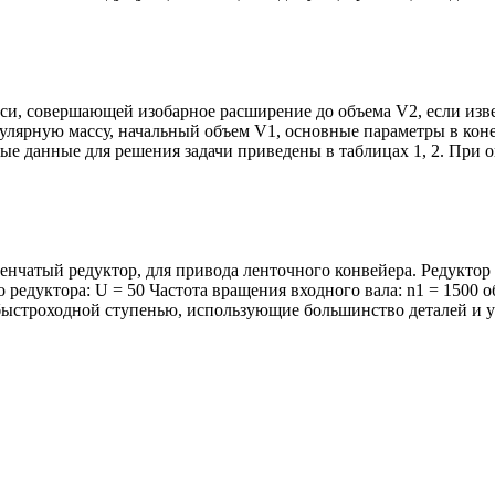
и, совершающей изобарное расширение до объема V2, если извес
лярную массу, начальный объем V1, основные параметры в коне
ные данные для решения задачи приведены в таблицах 1, 2. При 
пенчатый редуктор, для привода ленточного конвейера. Редукт
 редуктора: U = 50 Частота вращения входного вала: n1 = 1500 
ыстроходной ступенью, использующие большинство деталей и у