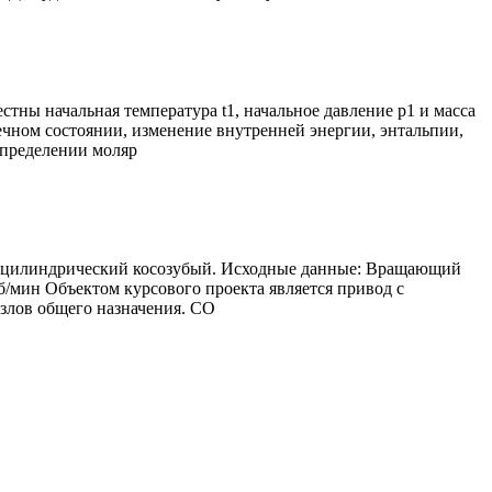
тны начальная температура t1, начальное давление р1 и масса
чном состоянии, изменение внутренней энергии, энтальпии,
определении моляр
ор цилиндрический косозубый. Исходные данные: Вращающий
об/мин Объектом курсового проекта является привод с
злов общего назначения. СО