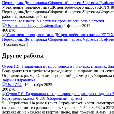
Переходник-Деталировка-Сборочный чертеж-Чертежи-Графичес
Уплотнение торцевое типа ДК центробежного насоса КРГ1Х-80/
Переходник-Деталировка-Сборочный чертеж-Чертежи-(Формат К
работа-Дипломная работа
******* Не известно
Нефтяная промышленность
Чертежи
nakonechnyy_lelya@mail.ru
: 1 февраля 2017
460 руб.
Показать еще
Другие работы
Суров Г.Я. Гидравлика и гидропривод в примерах и задачах Зад
Вода движется в трубчатом расходомере в направлении от сечени
Определить расход Q, если внутренний диаметр трубопровода в 
Задачи
Гидравлика
Z24
: 16 октября 2025
200 руб.
Картофелесажалка Л-201 (сборочный чертеж)
5.1 Устройство. На раме 6 (лист 2 графической части) смонти
сварная состоит из равнополочных уголков 40*40 ;32*32 и 25
ложечками на каждом четвертом звене, шаг ложечек 164мм. Ц