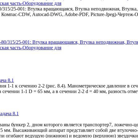
кая часть-Оборудование для
315/25-001: Втулка вращающаяся, Втулка неподвижная, Втулка,
омпас-CDW, Autocad-DWG, Adobe-PDF, Picture-Jpeg)-Чертеж-Об
ача 8.1
я 1-1 к сечению 2-2 (рис. 8.4). Манометрическое давление в сеч
сечении 1-1 D = 65 мм, а в сечении 2-2 d = 40 мм, разность отм
рованы бункер 2, дном которого является транспортер7, ложечн
*25 мм. Высаживающий аппарат представляет собой две втулочн
епи огибают ведущую (нижнюю) и ведомую (верхнюю) звездочки.