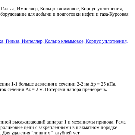
 Гильза, Импеллер, Кольцо клеммовое, Корпус уплотнения,
орудование для добычи и подготовки нефти и газа-Курсовая
ении 1-1 больше давления в сечении 2-2 на Δр = 25 кПа.
еток сечений Δz = 2 м. Потерями напора пренебречь.
о-цепной высаживающий аппарат 1 и механизмы привода. Рама
о-роликовые цепи с закрепленными в шахматном порядке
 Для удаления “лишних “ клубней уст