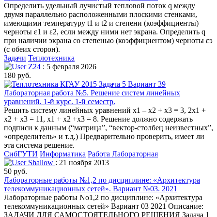
Определить удельный лучистый тепловой поток q между
двумя параллельно расположенными плоскими стенками,
имеющими температуру t1 и t2 и степени (коэффициенты)
черноты ε1 и ε2, если между ними нет экрана. Определить q
при наличии экрана со степенью (коэффициентом) черноты εэ
(с обеих сторон).
Задачи
Теплотехника
Z24
: 5 февраля 2026
180 руб.
Лабораторная работа №5. Решение систем линейных
уравнений. 1-й курс. 1-й семестр.
Решить систему линейных уравнений x1 – x2 + x3 = 3, 2x1 +
x2 + x3 = 11, x1 + x2 +x3 = 8. Решение должно содержать
подписи к данным (“матрица”, “вектор-столбец неизвестных”,
«определитель» и т.д.) Предварительно проверить, имеет ли
эта система решение.
СибГУТИ
Информатика
Работа Лабораторная
Shallow
: 21 ноября 2013
50 руб.
Лабораторные работы №1,2 по дисциплине: «Архитектура
телекоммуникационных сетей». Вариант №03. 2021
Лабораторные работы No1,2 по дисциплине: «Архитектура
телекоммуникационных сетей» Вариант 03 2021 Описание:
ЗАДАЧИ ДЛЯ САМОСТОЯТЕЛЬНОГО РЕШЕНИЯ Задача 1