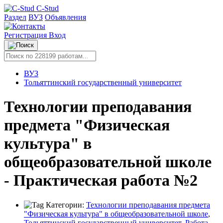
C-Stud
Раздел
ВУЗ
Объявления
Регистрация
Вход
ВУЗ
Тольяттинский государственный университет
Технологии преподавания
предмета "Физическая
культура" в
общеобразовательной школе
- Практическая работа №2
Категории:
Технологии преподавания предмета
"Физическая культура" в общеобразовательной школе
,
Тольяттинский государственный университет
,
Работа