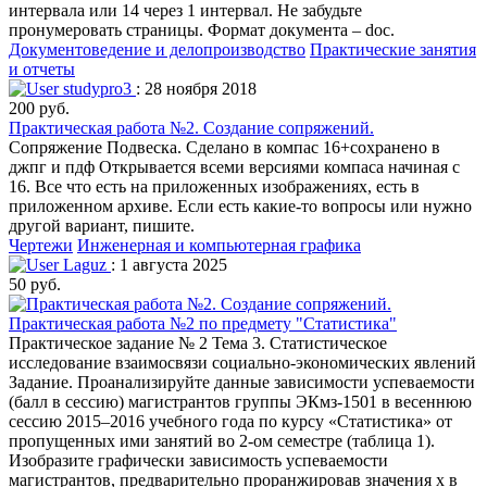
интервала или 14 через 1 интервал. Не забудьте
пронумеровать страницы. Формат документа – doc.
Документоведение и делопроизводство
Практические занятия
и отчеты
studypro3
: 28 ноября 2018
200 руб.
Практическая работа №2. Создание сопряжений.
Сопряжение Подвеска. Сделано в компас 16+сохранено в
джпг и пдф Открывается всеми версиями компаса начиная с
16. Все что есть на приложенных изображениях, есть в
приложенном архиве. Если есть какие-то вопросы или нужно
другой вариант, пишите.
Чертежи
Инженерная и компьютерная графика
Laguz
: 1 августа 2025
50 руб.
Практическая работа №2 по предмету "Статистика"
Практическое задание № 2 Тема 3. Статистическое
исследование взаимосвязи социально-экономических явлений
Задание. Проанализируйте данные зависимости успеваемости
(балл в сессию) магистрантов группы ЭКмз-1501 в весеннюю
сессию 2015–2016 учебного года по курсу «Статистика» от
пропущенных ими занятий во 2-ом семестре (таблица 1).
Изобразите графически зависимость успеваемости
магистрантов, предварительно проранжировав значения х в