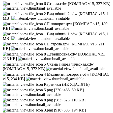
6 Стрела.cdw
[КОМПАС v15, 327 KB]
2 Вид общий 2.cdw
[КОМПАС v15, 1
MB]
СП поворот.spw
[КОМПАС v15, 189
KB]
1 Вид общий 1.cdw
[КОМПАС v15, 1
MB]
СП стрела.spw
[КОМПАС v15, 211
KB]
8 Деталировка.cdw
[КОМПАС v15,
213 KB]
5 Схема гидравлическая.cdw
[КОМПАС v15, 372 KB]
4 Механизм поворота.cdw
[КОМПАС
v15, 234 KB]
Картинки (НЕ УДАЛЯТЬ)
5.png
[330×466, 59 KB]
8.png
[583×523, 110 KB]
3.png
[910×505, 194 KB]