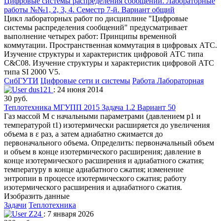
Цифровые системы распределения сообщений. Лабораторные
работы №№1, 2, 3, 4. Семестр 7-й. Вариант общий
Цикл лабораторных работ по дисциплине "Цифровые
системы распределения сообщений" предусматривает
выполнение четырех работ: Принципы временной
коммутации. Пространственная коммутация в цифровых АТС.
Изучение структуры и характеристик цифровой АТС типа
C&C08. Изучение структуры и характеристик цифровой АТС
типа SI 2000 V5.
СибГУТИ
Цифровые сети и системы
Работа Лабораторная
dus121
: 24 июня 2014
30 руб.
Теплотехника МГУПП 2015 Задача 1.2 Вариант 50
Газ массой М с начальными параметрами (давлением р1 и
температурой t1) изотермически расширяется до увеличения
объема в ε раз, а затем адиабатно сжимается до
первоначального объема. Определить: первоначальный объем
и объем в конце изотермического расширения; давление в
конце изотермического расширения и адиабатного сжатия;
температуру в конце адиабатного сжатия; изменение
энтропии в процессе изотермического сжатия; работу
изотермического расширения и адиабатного сжатия.
Изобразить данные
Задачи
Теплотехника
Z24
: 7 января 2026