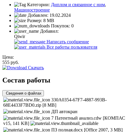
Категории:
Диплом и связанное с ним
,
Машиностроение
Добавлен:
19.02.2024
Размер:
8 MB
Покупок:
0
Добавил:
Qiwir
Написать сообщение
Все работы пользователя
Цена:
555
руб.
Скачать
Состав работы
Сведения о файлах
330A0354-67F7-4887-993B-
68E4433F7BD0.zip
[8 MB]
ДП автокран
7 Патентный анализ.cdw
[КОМПАС
v15, 141 KB]
ПЗ полная.docx
[Office 2007, 3 MB]