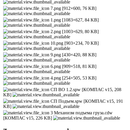
7.png
[912×600, 76 KB]
1.png
[1083×627, 84 KB]
2.png
[1003×629, 80 KB]
10.png
[903×234, 70 KB]
9.png
[430×420, 88 KB]
6.png
[909×518, 81 KB]
4.png
[254×505, 53 KB]
СП ВО 1.2.spw
[КОМПАС v15, 208
KB]
СП Подъем.spw
[КОМПАС v15, 191
KB]
3 Механизм подъема груза.cdw
[КОМПАС v15, 226 KB]