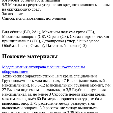
9.4 Расчет устойчивости машины
9.5 Методы и средства устранения вредного влияния машины
на окружающую среду
Заключение
Список использованных источников
Вид общий (ВО, 2А1), Механизм подъема груза (СБ),
Механизм поворота (СБ), Стрела (СБ), Схема гидравлическая
принципиальная (ГС), Деталировка (Упор, Чашка упора,
Обойма, Палец, Стакан), Патентный анализ (ТЗ)
Похожие материалы
Модернизация автокрана с башенно-стреловым
оборудованием
Технические характеристики: Тип крана специальный
Грузоподъемность максимальная, т 7 Вылет (минимальный -
максимальный), м 3,3-12 Максимальный грузовой момент, т·м
27 Высота подъема максимальная, м 3,5 Глубина опускания
максимальная, м, не менее 3 Скорость передвижения крана,
максимальная, км/ч 60 Размеры опорного контура, м: база
выносных опор 3,75 расстояние между развернутыми
выносными опорами 3,9 расстояние между выносными
опорами в транспортном положении 2,28 Максимальная