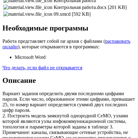
Контрольная работа
Контрольная работа.docx
[201 KB]
09.xmcd
[592 KB]
Необходимые программы
Работа представляет собой rar архив с файлами (
распаковать
онлайн
), которые открываются в программах:
Microsoft Word
Что делать, если файл не открывается
Описание
Вариант задания определить двумя последними цифрами
пароля. Если число, образованное этими цифрами, превышает
25, то номер вариант определяется суммой двух последних
цифр пароля.
2. Построить модель замкнутой однородной СеМО, узлами
которой являются узлы инфокоммуникационной системы,
топология и параметры которой заданы в таблице 3.
Примечание: каналы, связывающие сетевые устройства, не
моделируются узлами СеМО, но количество прилегающих к