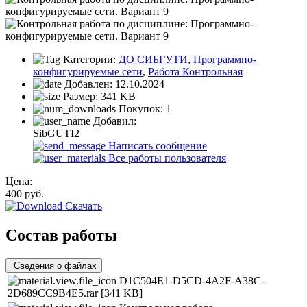
Категории:
ДО СИБГУТИ
,
Программно-
конфигурируемые сети
,
Работа Контрольная
Добавлен:
12.10.2024
Размер:
341 KB
Покупок:
1
Добавил:
SibGUTI2
Написать сообщение
Все работы пользователя
Цена:
400
руб.
Скачать
Состав работы
Сведения о файлах
D1C504E1-D5CD-4A2F-A38C-
2D689CC9B4E5.rar
[341 KB]