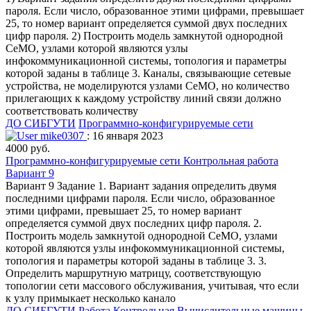
пароля. Если число, образованное этими цифрами, превышает
25, то номер вариант определяется суммой двух последних
цифр пароля. 2) Построить модель замкнутой однородной
СеМО, узлами которой являются узлы
инфокоммуникационной системы, топология и параметры
которой заданы в таблице 3. Каналы, связывающие сетевые
устройства, не моделируются узлами СеМО, но количество
прилегающих к каждому устройству линий связи должно
соответствовать количеству
ДО СИБГУТИ
Программно-конфигурируемые сети
mike0307
: 16 января 2023
4000 руб.
Программно-конфигурируемые сети Контрольная работа
Вариант 9
Вариант 9 Задание 1. Вариант задания определить двумя
последними цифрами пароля. Если число, образованное
этими цифрами, превышает 25, то номер вариант
определяется суммой двух последних цифр пароля. 2.
Построить модель замкнутой однородной СеМО, узлами
которой являются узлы инфокоммуникационной системы,
топология и параметры которой заданы в таблице 3. 3.
Определить маршрутную матрицу, соответствующую
топологии сети массового обслуживания, учитывая, что если
к узлу примыкает несколько канало
ДО СИБГУТИ
Работа Контрольная
Вычислительные машины,