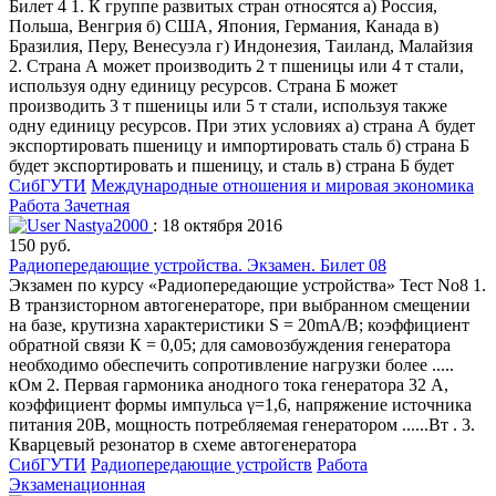
Билет 4 1. К группе развитых стран относятся а) Россия,
Польша, Венгрия б) США, Япония, Германия, Канада в)
Бразилия, Перу, Венесуэла г) Индонезия, Таиланд, Малайзия
2. Страна А может производить 2 т пшеницы или 4 т стали,
используя одну единицу ресурсов. Страна Б может
производить 3 т пшеницы или 5 т стали, используя также
одну единицу ресурсов. При этих условиях а) страна А будет
экспортировать пшеницу и импортировать сталь б) страна Б
будет экспортировать и пшеницу, и сталь в) страна Б будет
СибГУТИ
Международные отношения и мировая экономика
Работа Зачетная
Nastya2000
: 18 октября 2016
150 руб.
Радиопередающие устройства. Экзамен. Билет 08
Экзамен по курсу «Радиопередающие устройства» Тест No8 1.
В транзисторном автогенераторе, при выбранном смещении
на базе, крутизна характеристики S = 20mA/B; коэффициент
обратной связи К = 0,05; для самовозбуждения генератора
необходимо обеспечить сопротивление нагрузки более .....
кОм 2. Первая гармоника анодного тока генератора 32 А,
коэффициент формы импульса γ=1,6, напряжение источника
питания 20В, мощность потребляемая генератором ......Вт . 3.
Кварцевый резонатор в схеме автогенератора
СибГУТИ
Радиопередающие устройств
Работа
Экзаменационная