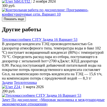
SibGUTI2
: 2 ноября 2024
300 руб.
Показать еще
Другие работы
Тепломассообмен СЗТУ Задача 16 Вариант 53
В деаэратор конденсата ТЭЦ производительностью Gn
(деаэратор атмосферного типа, температура воды в баке 102
ºC) поступает возвращенный конденсат (80%) с температурой
70 ºC. Определить расход пара из отбора, поступающего в
деаэратор с энтальпией hот=2700 кДж/кг; КПД деаэратора
0,99. Расход поступающей добавочной питательной воды на
покрытие потерь производственного конденсата составляет
Gn.n, на компенсацию потерь конденсата на ТЭЦ — 15,6 т/ч,
на компенсацию потерь с продувочной водой — 8,3 т/
Задачи
Теплотехника
Z24
: 1 марта 2026
200 руб.
Зачет По дисциплине: «Мировая экономика и международные
экономические отношения»