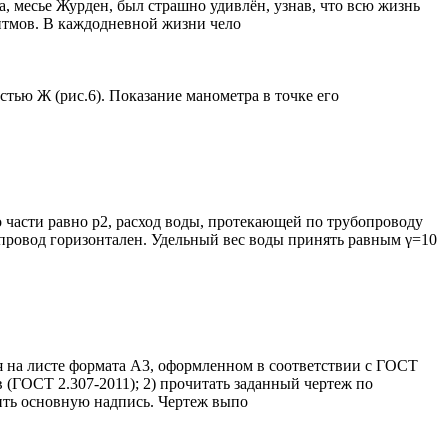
 месье Журден, был страшно удивлён, узнав, что всю жизнь
ритмов. В каждодневной жизни чело
тью Ж (рис.6). Показание манометра в точке его
о части равно р2, расход воды, протекающей по трубопроводу
опровод горизонтален. Удельный вес воды принять равным γ=10
 на листе формата А3, оформленном в соответствии с ГОСТ
 (ГОСТ 2.307-2011); 2) прочитать заданный чертеж по
нить основную надпись. Чертеж выпо