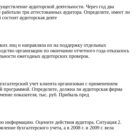
существление аудиторской деятельности. Через год два
 работали три аттестованных аудитора. Определите, имеет ли
 состоит аудиторская деяте
ских лиц и направляла их на поддержку отдельных
дство организации по окончании отчетного года отказалось
ельности ежегодных аудиторских проверок.
Бухгалтерский учет клиента организован с применением
й программой. Определите, должна ли аудиторская фирма
ение показателя, тыс. руб. Прибыль пред
ую информацию. Оцените действия аудитора. Ситуация 2.
ение бухгалтерского учета, а в 2008 г. и 2009 г. вела