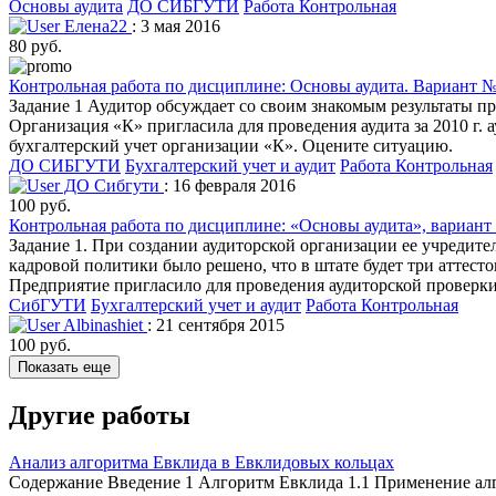
Основы аудита
ДО СИБГУТИ
Работа Контрольная
Елена22
: 3 мая 2016
80 руб.
Контрольная работа по дисциплине: Основы аудита. Вариант 
Задание 1 Аудитор обсуждает со своим знакомым результаты п
Организация «К» пригласила для проведения аудита за 2010 г. ау
бухгалтерский учет организации «К». Оцените ситуацию.
ДО СИБГУТИ
Бухгалтерский учет и аудит
Работа Контрольная
ДО Сибгути
: 16 февраля 2016
100 руб.
Контрольная работа по дисциплине: «Основы аудита», вариант
Задание 1. При создании аудиторской организации ее учредит
кадровой политики было решено, что в штате будет три аттест
Предприятие пригласило для проведения аудиторской проверки
СибГУТИ
Бухгалтерский учет и аудит
Работа Контрольная
Albinashiet
: 21 сентября 2015
100 руб.
Показать еще
Другие работы
Анализ алгоритма Евклида в Евклидовых кольцах
Содержание Введение 1 Алгоритм Евклида 1.1 Применение алг