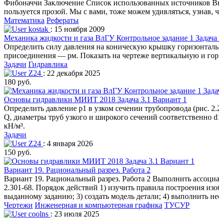
Фибоначчи Заключение Список использованных источников Введ
пользуется прозой. Мы с вами, тоже можем удивляться, узнав,
Математика
Рефераты
kostak
: 15 ноября 2009
Механика жидкости и газа ВлГУ Контрольное задание 1 Задача 
Определить силу давления на коническую крышку горизонтальн
присоединения — рм. Показать на чертеже вертикальную и гор
Задачи
Гидравлика
Z24
: 22 декабря 2025
180 руб.
Основы гидравлики МИИТ 2018 Задача 3.1 Вариант 1
Определить давление р1 в узком сечении трубопровода (рис. 2.
Q, диаметры труб узкого и широкого сечений соответственно 
кН/м³.
Задачи
Z24
: 4 января 2026
150 руб.
Вариант 19. Рациональный разрез. Работа 2
Вариант 19. Рациональный разрез. Работа 2 Выполнить ассоц
2.301-68. Порядок действий 1) изучить правила построения из
выданному заданию; 3) создать модель детали; 4) выполнить н
Чертежи
Инженерная и компьютерная графика
ТУСУР
coolns
: 23 июля 2025