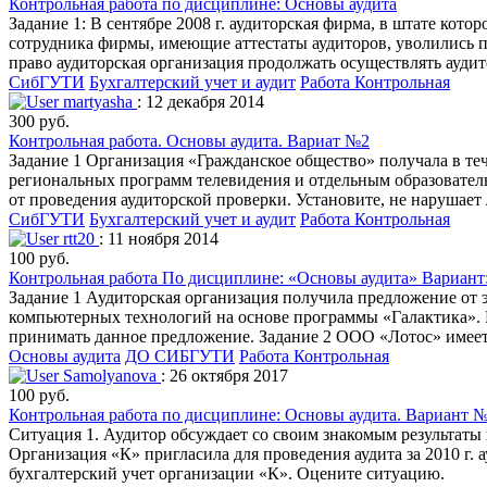
Контрольная работа по дисциплине: Основы аудита
Задание 1: В сентябре 2008 г. аудиторская фирма, в штате кот
сотрудника фирмы, имеющие аттестаты аудиторов, уволились по
право аудиторская организация продолжать осуществлять аудито
СибГУТИ
Бухгалтерский учет и аудит
Работа Контрольная
martyasha
: 12 декабря 2014
300 руб.
Контрольная работа. Основы аудита. Вариат №2
Задание 1 Организация «Гражданское общество» получала в те
региональных программ телевидения и отдельным образователь
от проведения аудиторской проверки. Установите, не нарушает
СибГУТИ
Бухгалтерский учет и аудит
Работа Контрольная
rtt20
: 11 ноября 2014
100 руб.
Контрольная работа По дисциплине: «Основы аудита» Вариант
Задание 1 Аудиторская организация получила предложение от 
компьютерных технологий на основе программы «Галактика». 
принимать данное предложение. Задание 2 ООО «Лотос» имеет 
Основы аудита
ДО СИБГУТИ
Работа Контрольная
Samolyanova
: 26 октября 2017
100 руб.
Контрольная работа по дисциплине: Основы аудита. Вариант 
Ситуация 1. Аудитор обсуждает со своим знакомым результаты
Организация «К» пригласила для проведения аудита за 2010 г. ау
бухгалтерский учет организации «К». Оцените ситуацию.