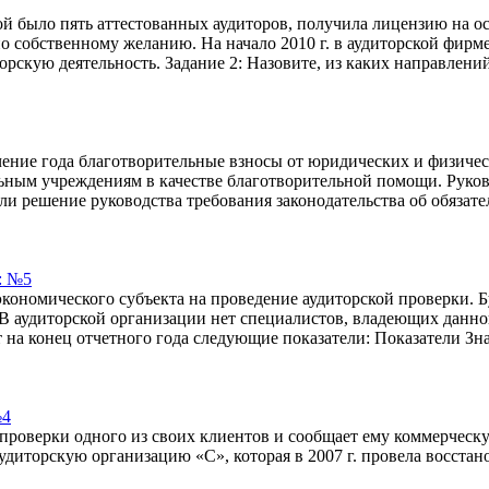
орой было пять аттестованных аудиторов, получила лицензию на о
 собственному желанию. На начало 2010 г. в аудиторской фирме
рскую деятельность. Задание 2: Назовите, из каких направлений
чение года благотворительные взносы от юридических и физиче
ным учреждениям в качестве благотворительной помощи. Руково
 ли решение руководства требования законодательства об обязат
: №5
экономического субъекта на проведение аудиторской проверки. 
В аудиторской организации нет специалистов, владеющих данно
на конец отчетного года следующие показатели: Показатели Знач
№4
 проверки одного из своих клиентов и сообщает ему коммерческ
диторскую организацию «С», которая в 2007 г. провела восстановл