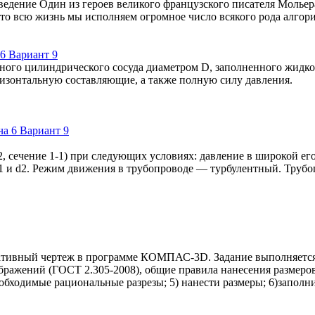
ение Один из героев великого французского писателя Мольера,
 что всю жизнь мы исполняем огромное число всякого рода алго
6 Вариант 9
ого цилиндрического сосуда диаметром D, заполненного жидкос
изонтальную составляющие, а также полную силу давления.
2, сечение 1-1) при следующих условиях: давление в широкой ег
d1 и d2. Режим движения в трубопроводе — турбулентный. Труб
иативный чертеж в программе КОМПАС-3D. Задание выполняется
ображений (ГОСТ 2.305-2008), общие правила нанесения размеров
еобходимые рациональные разрезы; 5) нанести размеры; 6)запол