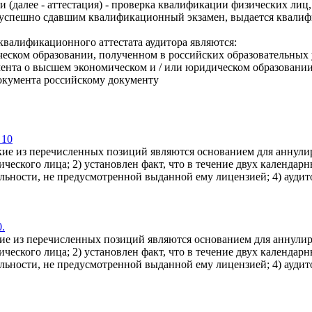
ти (далее - аттестация) - проверка квалификации физических ли
 успешно сдавшим квалификационный экзамен, выдается квалиф
квалификационного аттестата аудитора являются:
еском образовании, полученном в российских образовательных
нта о высшем экономическом и / или юридическом образовании
документа российскому документу
 10
ие из перечисленных позиций являются основанием для аннулиро
ческого лица; 2) установлен факт, что в течение двух календар
ельности, не предусмотренной выданной ему лицензией; 4) ауди
.
ие из перечисленных позиций являются основанием для аннулиро
ческого лица; 2) установлен факт, что в течение двух календар
ельности, не предусмотренной выданной ему лицензией; 4) ауди