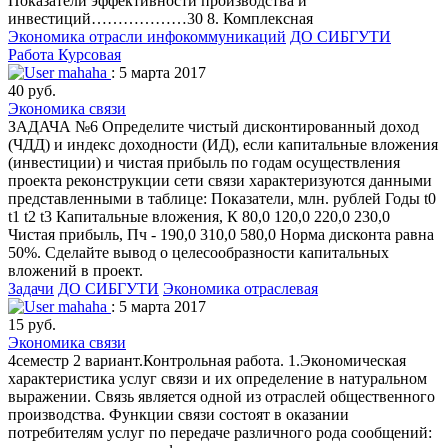
Показатели эффективности производства и
инвестиций………………30 8. Комплексная
Экономика отрасли инфокоммуникаций
ДО СИБГУТИ
Работа Курсовая
mahaha
: 5 марта 2017
40 руб.
Экономика связи
ЗАДАЧА №6 Определите чистый дисконтированный доход
(ЧДД) и индекс доходности (ИД), если капитальные вложения
(инвестиции) и чистая прибыль по годам осуществления
проекта реконструкции сети связи характеризуются данными
представленными в таблице: Показатели, млн. рублей Годы t0
t1 t2 t3 Капитальные вложения, К 80,0 120,0 220,0 230,0
Чистая прибыль, Пч - 190,0 310,0 580,0 Норма дисконта равна
50%. Сделайте вывод о целесообразности капитальных
вложений в проект.
Задачи
ДО СИБГУТИ
Экономика отраслевая
mahaha
: 5 марта 2017
15 руб.
Экономика связи
4семестр 2 вариант.Контрольная работа. 1.Экономическая
характеристика услуг связи и их определение в натуральном
выражении. Связь является одной из отраслей общественного
производства. Функции связи состоят в оказании
потребителям услуг по передаче различного рода сообщений: