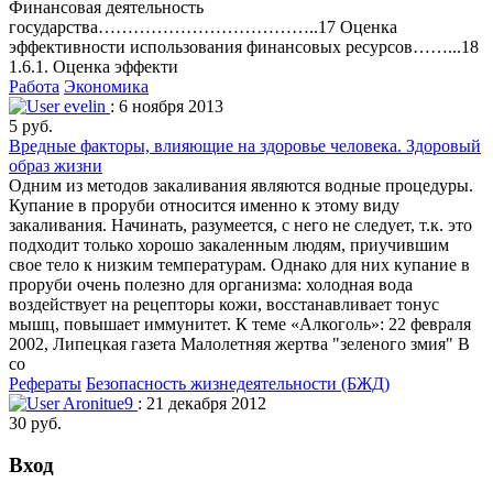
Финансовая деятельность
государства………………………………..17 Оценка
эффективности использования финансовых ресурсов……...18
1.6.1. Оценка эффекти
Работа
Экономика
evelin
: 6 ноября 2013
5 руб.
Вредные факторы, влияющие на здоровье человека. Здоровый
образ жизни
Одним из методов закаливания являются водные процедуры.
Купание в проруби относится именно к этому виду
закаливания. Начинать, разумеется, с него не следует, т.к. это
подходит только хорошо закаленным людям, приучившим
свое тело к низким температурам. Однако для них купание в
проруби очень полезно для организма: холодная вода
воздействует на рецепторы кожи, восстанавливает тонус
мышц, повышает иммунитет. К теме «Алкоголь»: 22 февраля
2002, Липецкая газета Малолетняя жертва "зеленого змия" В
со
Рефераты
Безопасность жизнедеятельности (БЖД)
Aronitue9
: 21 декабря 2012
30 руб.
Вход