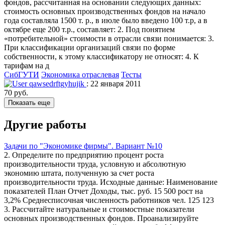
фондов, рассчитанная на основании следующих данных:
стоимость основных производственных фондов на начало
года составляла 1500 т. р., в июле было введено 100 т.р, а в
октябре еще 200 т.р., составляет: 2. Под понятием
«потребительной» стоимости в отрасли связи понимается: 3.
При классификации организаций связи по форме
собственности, к этому классификатору не относят: 4. К
тарифам на д
СибГУТИ
Экономика отраслевая
Тесты
qawsedrftgyhujik
: 22 января 2011
70 руб.
Показать еще
Другие работы
Задачи по "Экономике фирмы". Вариант №10
2. Определите по предприятию процент роста
производительности труда, условную и абсолютную
экономию штата, полученную за счет роста
производительности труда. Исходные данные: Наименование
показателей План Отчет Доходы, тыс. руб. 15 500 рост на
3,2% Среднесписочная численность работников чел. 125 123
3. Рассчитайте натуральные и стоимостные показатели
основных производственных фондов. Проанализируйте