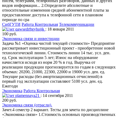
писем, телеграмм, телефонных разговоров, данных и других
видов информации... 2.Определите абсолютные и
относительные изменения средней абонементной платы за
предоставление доступа к телефонной сети в плановом
периоде по сра
СибГУТИ
Работа Контрольная
Телекоммуникации
qawsedrftgyhujik
: 18 января 2011
100 руб.
Экономика связи и инвестиции
Задача №1 «Оценка чистой текущей стоимости» Предприятие
рассматривает инвестиционный проект - приобретение новой
технологической линии. Стоимость линии 14 тыс. усл. ден.
ед. Срок эксплуатации 5 лет; Износ на оборудование
начисляется исходя из норм 20 % в год. Выручка от
реализации продукции прогнозируется по годам в следующих
объемах: 20200, 21000, 22300, 22000 и 19000 усл. ден. ед.
Текущие расходы (без амортизационных отчислений) в
первый год эксплуатации составляют 5100 усл. ден. ед.
Ежегодн
Экономика
Работа Контрольная
plamennaya21
: 14 сентября 2011
200 руб.
Экономика связи (отрасли).
Зачет.4 семестр 2 вариант. Тесты для зачета по дисциплине
«Экономика связи» 1.Стоимость основных производственных