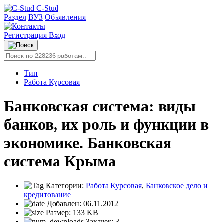
C-Stud
Раздел
ВУЗ
Объявления
Регистрация
Вход
Тип
Работа Курсовая
Банковская система: виды
банков, их роль и функции в
экономике. Банковская
система Крыма
Категории:
Работа Курсовая
,
Банковское дело и
кредитование
Добавлен:
06.11.2012
Размер:
133 KB
Закачек:
3