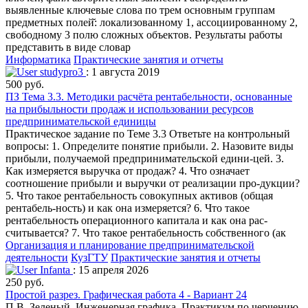
выявленные ключевые слова по трем основным группам
предметных полей̆: локализованному 1, ассоциированному 2,
свободному 3 полю сложных объектов. Результаты работы
представить в виде словар
Информатика
Практические занятия и отчеты
studypro3
: 1 августа 2019
500 руб.
ПЗ Тема 3.3. Методики расчёта рентабельности, основанные
на прибыльности продаж и использовании ресурсов
предпринимательской единицы
Практическое задание по Теме 3.3 Ответьте на контрольный
вопросы: 1. Определите понятие прибыли. 2. Назовите виды
прибыли, получаемой предпринимательской едини-цей. 3.
Как измеряется выручка от продаж? 4. Что означает
соотношение прибыли и выручки от реализации про-дукции?
5. Что такое рентабельность совокупных активов (общая
рентабель-ность) и как она измеряется? 6. Что такое
рентабельность операционного капитала и как она рас-
считывается? 7. Что такое рентабельность собственного (ак
Организация и планирование предпринимательской
деятельности
КузГТУ
Практические занятия и отчеты
Infanta
: 15 апреля 2026
250 руб.
Простой разрез. Графическая работа 4 - Вариант 24
П.В. Зеленый. Инженерная графика. Практикум по черчению.