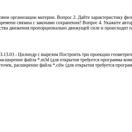
ровни организации материи. Вопрос 2. Дайте характеристику фи
времени связана с законами сохранения? Вопрос 4. Укажите авто
тва движения пропорционально движущей силе и происходит по 
3.03 - Цилиндр с вырезом Построить три проекции геометричес
 расширение файла *.m3d (для открытия требуется программа комп
очек, расширение файла *.cdw (для открытия требуется програм