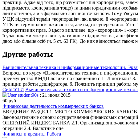
практиці. Адже від того, що розуміється під корпорацією, зал
підприємств, кооперативів тощо) та цими юридичними особами.
лінгвістичної, а й з формально логічної точки зору. Тому з'ясуєм
У ЦК відсутній термін «корпорація», як, власне, й «корпоратив
У ГК ця термінологія вживається, але надто суперечливо. У ст. 
корпоративних прав. З цього випливає, що «корпорація» і «кор
її учасниками можуть виступати лише підприємства, а не фізичн
двох або більше осіб (ч. 5 ст. 63 ГК). До них відносяться також
Другие работы
Вычислительная техника и информационные технологии. Экзам
Вопросы по курсу «Вычислительная техника и информационные 
преимущество КМДП логики по сравнению с ТТЛ логикой? 3. К
принцип работы дешифратора. 6. Пояснить принцип работы мул
СибГУТИ
Вычислительная техника и информационные техно
student90s
: 21 июля 2015
60 руб.
Финансовая деятельность коммерческих банков
ВВЕДЕНИЕ РАЗДЕЛ 1. МЕСТО КОММЕРЧЕСКИХ БАНКОВ В ФИН
Законодательные основы осуществления финансовых опера
ОПЕРАЦИЙ ИНДЕКС БАНКА 2.1. Организационно-экономическая 
операции 2.4. Валютные опе
Финансы и кредиты
Работа