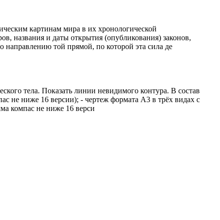
зическим картинам мира в их хронологической
ров, названия и даты открытия (опубликования) законов,
направлению той прямой, по которой эта сила де
кого тела. Показать линии невидимого контура. В состав
ас не ниже 16 версии); - чертеж формата А3 в трёх видах с
ма компас не ниже 16 верси