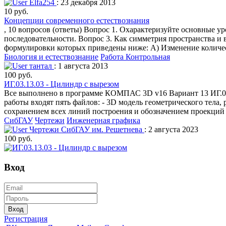
Elfa254
: 23 декабря 2013
10 руб.
Концепции современного естествознания
, 10 вопросов (ответы) Вопрос 1. Охарактеризуйте основные у
последовательности. Вопрос 3. Как симметрия пространства и 
формулировки которых приведены ниже: А) Изменение количес
Биология и естествознание
Работа Контрольная
тантал
: 1 августа 2013
100 руб.
ИГ.03.13.03 - Цилиндр с вырезом
Все выполнено в программе КОМПАС 3D v16 Вариант 13 ИГ.03.1
работы входят пять файлов: - 3D модель геометрического тела,
сохранением всех линий построения и обозначением проекций т
СибГАУ
Чертежи
Инженерная графика
Чертежи СибГАУ им. Решетнева
: 2 августа 2023
100 руб.
Вход
Вход
Регистрация