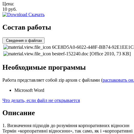
Цена:
10
руб.
Скачать
Состав работы
Сведения о файлах
6CE8D5A0-6022-448F-BB74-92E1EE1C
bestref-152240.doc
[Office 2010, 73 KB]
Необходимые программы
Работа представляет собой zip архив с файлами (
распаковать о
Microsoft Word
Что делать, если файл не открывается
Описание
1. Визначення підходів до розуміння корпоративних відносин
Термін «корпоративні відносини», так само, як і «корпоративні 