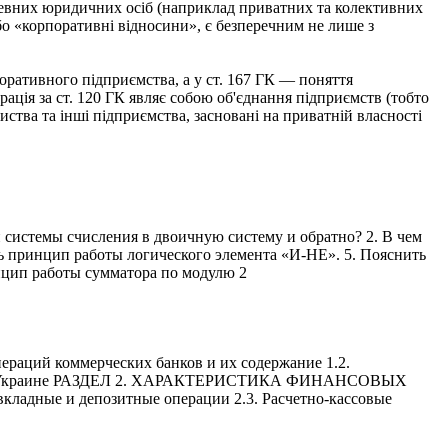
 певних юридичних осіб (наприклад приватних та колективних
о «корпоративні відносини», є безперечним не лише з
рпоративного підприємства, а у ст. 167 ГК — поняття
ція за ст. 120 ГК являє собою об'єднання підприємств (тобто
ства та інші підприємства, засновані на приватній власності
 системы счисления в двоичную систему и обратно? 2. В чем
 принцип работы логического элемента «И-НЕ». 5. Пояснить
нцип работы сумматора по модулю 2
коммерческих банков и их содержание 1.2.
нков в Украине РАЗДЕЛ 2. ХАРАКТЕРИСТИКА ФИНАНСОВЫХ
адные и депозитные операции 2.3. Расчетно-кассовые