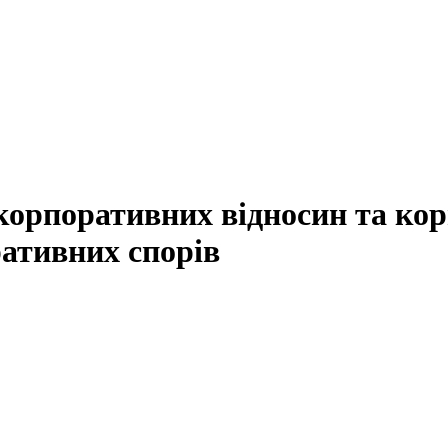
 корпоративних відносин та ко
ативних спорів