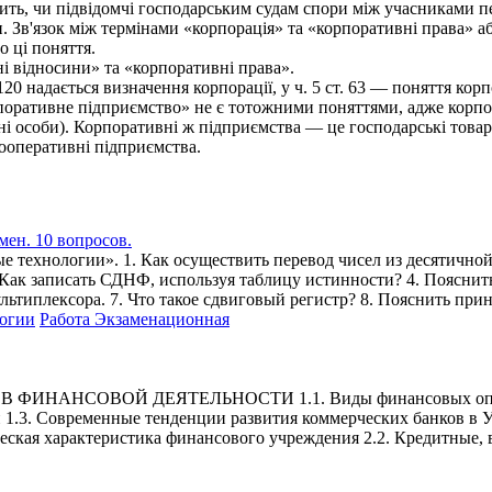
ежить, чи підвідомчі господарським судам спори між учасниками
 Зв'язок між термінами «корпорація» та «корпоративні права» аб
о ці поняття.
ні відносини» та «корпоративні права».
120 надається визначення корпорації, у ч. 5 ст. 63 — поняття ко
поративне підприємство» не є тотожними поняттями, адже корпора
і особи). Корпоративні ж підприємства — це господарські товари
 кооперативні підприємства.
ен. 10 вопросов.
технологии». 1. Как осуществить перевод чисел из десятичной
ак записать СДНФ, используя таблицу истинности? 4. Пояснить
ьтиплексора. 7. Что такое сдвиговый регистр? 8. Пояснить при
логии
Работа Экзаменационная
АНСОВОЙ ДЕЯТЕЛЬНОСТИ 1.1. Виды финансовых операций 
ций 1.3. Современные тенденции развития коммерческих ба
характеристика финансового учреждения 2.2. Кредитные, вкл