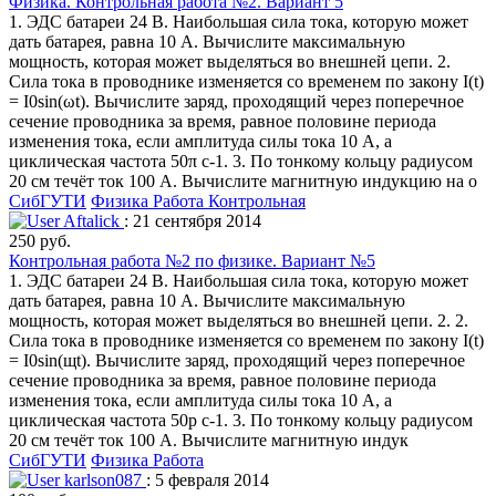
Физика. Контрольная работа №2. Вариант 5
1. ЭДС батареи 24 В. Наибольшая сила тока, которую может
дать батарея, равна 10 А. Вычислите максимальную
мощность, которая может выделяться во внешней цепи. 2.
Сила тока в проводнике изменяется со временем по закону I(t)
= I0sin(ωt). Вычислите заряд, проходящий через поперечное
сечение проводника за время, равное половине периода
изменения тока, если амплитуда силы тока 10 А, а
циклическая частота 50π c-1. 3. По тонкому кольцу радиусом
20 см течёт ток 100 А. Вычислите магнитную индукцию на о
СибГУТИ
Физика
Работа Контрольная
Aftalick
: 21 сентября 2014
250 руб.
Контрольная работа №2 по физике. Вариант №5
1. ЭДС батареи 24 В. Наибольшая сила тока, которую может
дать батарея, равна 10 А. Вычислите максимальную
мощность, которая может выделяться во внешней цепи. 2. 2.
Сила тока в проводнике изменяется со временем по закону I(t)
= I0sin(щt). Вычислите заряд, проходящий через поперечное
сечение проводника за время, равное половине периода
изменения тока, если амплитуда силы тока 10 А, а
циклическая частота 50р c-1. 3. По тонкому кольцу радиусом
20 см течёт ток 100 А. Вычислите магнитную индук
СибГУТИ
Физика
Работа
karlson087
: 5 февраля 2014