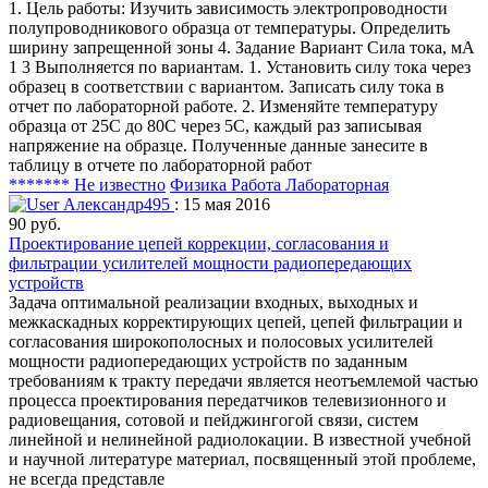
1. Цель работы: Изучить зависимость электропроводности
полупроводникового образца от температуры. Определить
ширину запрещенной зоны 4. Задание Вариант Сила тока, мА
1 3 Выполняется по вариантам. 1. Установить силу тока через
образец в соответствии с вариантом. Записать силу тока в
отчет по лабораторной работе. 2. Изменяйте температуру
образца от 25С до 80С через 5С, каждый раз записывая
напряжение на образце. Полученные данные занесите в
таблицу в отчете по лабораторной работ
******* Не известно
Физика
Работа Лабораторная
Александр495
: 15 мая 2016
90 руб.
Проектирование цепей коррекции, согласования и
фильтрации усилителей мощности радиопередающих
устройств
Задача оптимальной реализации входных, выходных и
межкаскадных корректирующих цепей, цепей фильтрации и
согласования широкополосных и полосовых усилителей
мощности радиопередающих устройств по заданным
требованиям к тракту передачи является неотъемлемой частью
процесса проектирования передатчиков телевизионного и
радиовещания, сотовой и пейджингогой связи, систем
линейной и нелинейной радиолокации. В известной учебной
и научной литературе материал, посвященный этой проблеме,
не всегда представле