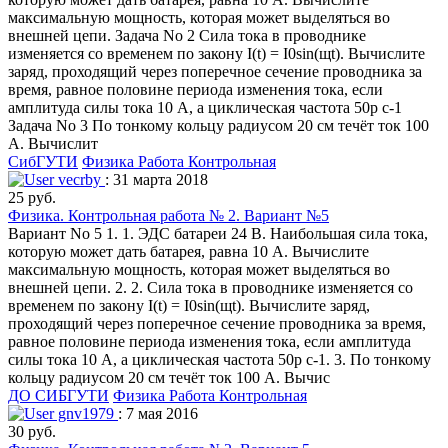
максимальную мощность, которая может выделяться во
внешней цепи. Задача No 2 Сила тока в проводнике
изменяется со временем по закону I(t) = I0sin(щt). Вычислите
заряд, проходящий через поперечное сечение проводника за
время, равное половине периода изменения тока, если
амплитуда силы тока 10 А, а циклическая частота 50р c-1
Задача No 3 По тонкому кольцу радиусом 20 см течёт ток 100
А. Вычислит
СибГУТИ
Физика
Работа Контрольная
vecrby
: 31 марта 2018
25 руб.
Физика. Контрольная работа № 2. Вариант №5
Вариант No 5 1. 1. ЭДС батареи 24 В. Наибольшая сила тока,
которую может дать батарея, равна 10 А. Вычислите
максимальную мощность, которая может выделяться во
внешней цепи. 2. 2. Сила тока в проводнике изменяется со
временем по закону I(t) = I0sin(щt). Вычислите заряд,
проходящий через поперечное сечение проводника за время,
равное половине периода изменения тока, если амплитуда
силы тока 10 А, а циклическая частота 50р c-1. 3. По тонкому
кольцу радиусом 20 см течёт ток 100 А. Вычис
ДО СИБГУТИ
Физика
Работа Контрольная
gnv1979
: 7 мая 2016
30 руб.