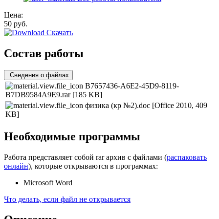
Цена:
50
руб.
Скачать
Состав работы
Сведения о файлах
B7657436-A6E2-45D9-8119-
B7DB9584A9E9.rar
[185 KB]
физика (кр №2).doc
[Office 2010, 409
KB]
Необходимые программы
Работа представляет собой rar архив с файлами (
распаковать
онлайн
), которые открываются в программах:
Microsoft Word
Что делать, если файл не открывается