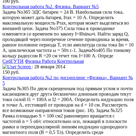
100 руб.
Контрольная работа №2. Физика. Вариант №5
Задача No365 ЭДС батареи = 24 В. Наибольшая сила тока,
которую может дать батарея, Iтах = 10 А. Определить
максимальную мощность Ртах, которая может выделяться во
внешней цепи. Задача No375 Сила тока в проводнике
изменяется со временем по закону I=I0sinω•t. Найти заряд Q,
проходящий через поперечное сечение проводника за время,
равное половине периода T, если амплитуда силы тока Im = 10
А, циклическая частота ω = 50π c-1. ЗадачаNo405 По тонкому
кольцу радиусом R =20 см течет ток I=100 А. Опреде
СибГУТИ
Физика
Работа Контрольная
Screen
: 28 января 2014
150 руб.
Контрольная работа №2 по дисциплине «Физика». Вариант №
5
Задача №305 По двум скрещенным под прямым углом и почти
касающимся друг друга бесконечно длинным проводам текут
токи силой I1 = 100А и I2 = 200А. Определить индукцию поля
в точке А, отстоящей от проводов на d = 10 см. Рассмотреть
все возможные направления токов (рис. 18). Задача №325
Рамка площадью S = 100 см2 равномерно вращается с
частотой n = 5 об/с относительно оси, лежащей в плоскости
рамки и перпендикулярной линиям индукции однородного
магнитного поля (В = 0,5 Тл). Определить средн