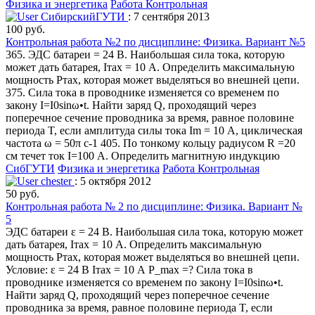
Физика и энергетика
Работа Контрольная
СибирскийГУТИ
: 7 сентября 2013
100 руб.
Контрольная работа №2 по дисциплине: Физика. Вариант №5
365. ЭДС батареи = 24 В. Наибольшая сила тока, которую
может дать батарея, Iтах = 10 А. Определить максимальную
мощность Ртах, которая может выделяться во внешней цепи.
375. Сила тока в проводнике изменяется со временем по
закону I=I0sinω•t. Найти заряд Q, проходящий через
поперечное сечение проводника за время, равное половине
периода T, если амплитуда силы тока Im = 10 А, циклическая
частота ω = 50π c-1 405. По тонкому кольцу радиусом R =20
см течет ток I=100 А. Определить магнитную индукцию
СибГУТИ
Физика и энергетика
Работа Контрольная
chester
: 5 октября 2012
50 руб.
Контрольная работа № 2 по дисциплине: Физика. Вариант №
5
ЭДС батареи ε = 24 В. Наибольшая сила тока, которую может
дать батарея, Iтах = 10 А. Определить максимальную
мощность Ртах, которая может выделяться во внешней цепи.
Условие: ε = 24 В Iтах = 10 А P_max =? Сила тока в
проводнике изменяется со временем по закону I=I0sinω•t.
Найти заряд Q, проходящий через поперечное сечение
проводника за время, равное половине периода T, если