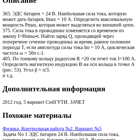
Описание
365. ЭДС батареи = 24 В. Наибольшая сила тока, которую
может дать батарея, Imах = 10 А. Определить максимальную
мощность Рmах, которая может выделяться во внешней цепи.
375. Сила тока в проводнике изменяется со временем по
закону I=I0sinω•t. Найти заряд Q, проходящий через
поперечное сечение проводника за время, равное половине
периода T, если амплитуда силы тока Im = 10 А, циклическая
частота ω = 50π c-1.
405. По тонкому кольцу радиусом R =20 см течет ток I=100 А.
Определить магнитную индукцию В на оси кольца в точке А
(рис. 53). Угол β = π/3.
и т.д.
Дополнительная информация
2012 год. 5 вариант СибГУТИ. ЗАЧЕТ
Похожие материалы
Физика. Контрольная работа №2. Вариант №5
Задача No 1 ЭДС батареи 24 В. Наибольшая сила тока,
которую может дать батарея, равна 10 А. Вычислите