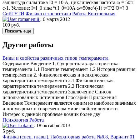
амплитуда силы тока I0 = 10 А, циклическая частота ω = 50π
c-1. Условие: I=I_0 sinω*t I_0=10A ω=50πc^(-1) t=T/2 Q=? 3
СибГУТИ
Физика и энергетика
Работа Контрольная
romaneniii
: 6 марта 2012
100 руб.
Показать еще
Другие работы
Виды и свойства различных типов темперамента
Содержание Введение 1. Сущностная характеристика
темперамента 1.1 Понятие темперамент 1.2 История развития
темперамента 2. Физиологическая и психическая
характеристика темперамента 2.1 Физиологическая
характеристика темперамента 2.2 Психическая
характеристика темперамента Заключение Список
использованных источников Глоссарий Приложения
Введение Темперамент является одним из наиболее значимых
и популярных в современном мире свойств личности.
Интерес к данной проблеме возник более дву
Психология
Работа
Lokard
: 18 октября 2013
5 руб.
Физика (спец. главы), Лабораторная работа №6.8, Вариант 01