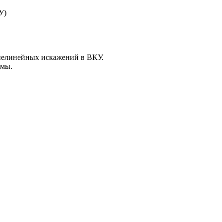
У)
 нелинейных искажений в ВКУ.
емы.