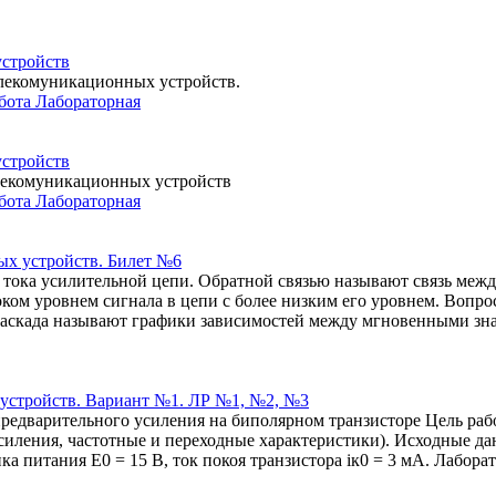
устройств
елекомуникационных устройств.
бота Лабораторная
устройств
елекомуникационных устройств
бота Лабораторная
ых устройств. Билет №6
тока усилительной цепи. Обратной связью называют связь межд
высоком уровнем сигнала в цепи с более низким его уровнем. Во
аскада называют графики зависимостей между мгновенными зна
устройств. Вариант №1. ЛР №1, №2, №3
предварительного усиления на биполярном транзисторе Цель раб
силения, частотные и переходные характеристики). Исходные да
ка питания E0 = 15 В, ток покоя транзистора iк0 = 3 мА. Лабора