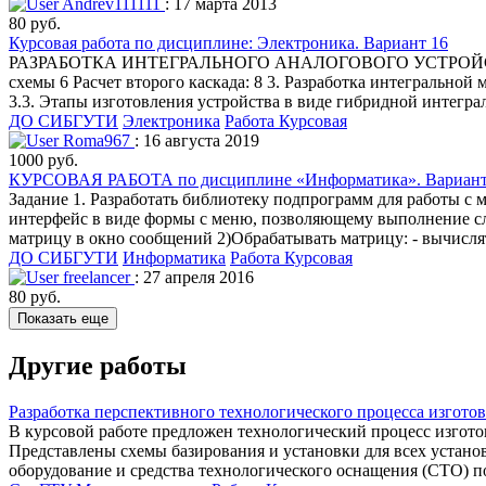
Andrev111111
: 17 марта 2013
80 руб.
Курсовая работа по дисциплине: Электроника. Вариант 16
РАЗРАБОТКА ИНТЕГРАЛЬНОГО АНАЛОГОВОГО УСТРОЙСТВА Содер
схемы 6 Расчет второго каскада: 8 3. Разработка интегрально
3.3. Этапы изготовления устройства в виде гибридной интегр
ДО СИБГУТИ
Электроника
Работа Курсовая
Roma967
: 16 августа 2019
1000 руб.
КУРСОВАЯ РАБОТА по дисциплине «Информатика». Вариан
Задание 1. Разработать библиотеку подпрограмм для работы с
интерфейс в виде формы с меню, позволяющему выполнение сле
матрицу в окно сообщений 2)Обрабатывать матрицу: - вычислят
ДО СИБГУТИ
Информатика
Работа Курсовая
freelancer
: 27 апреля 2016
80 руб.
Показать еще
Другие работы
Разработка перспективного технологического процесса изгото
В курсовой работе предложен технологический процесс изгото
Представлены схемы базирования и установки для всех устано
оборудование и средства технологического оснащения (СТО) 