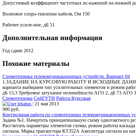
Допустимый коэффициент частотных ис-кажений на нижней раб
Волновое сопро-тивление кабеля, Ом 150
Рабочее усиле-ние, дБ 51
Дополнительная информация
Год сдачи 2012
Похожие материалы
Схемотехника телекомуникационных устройств. Вариант 04
1.ЗАДАНИЕ НА КУРСОВУЮ РАБОТУ И ИСХОДНЫЕ ДАННЫЕ Необх
варианта выбираем тип усилительных элементов и режим работ
дБ 13,3 Требуемое затухание нелинейности АГО 2, дБ 73 АГО 
Схемотехника
СибГУТИ
Работа Курсовая
lekatus
: 21 мая 2013
900 руб.
Контрольная работа по схемотехники телекомуникационных у
Задача №1. Начертить принципиальную схему однотактного рез
Рассчитать параметры элементов схемы, режим работы каскада 
сигнала. Марка транзистора КТ352А Амплитуда сигнала на наг