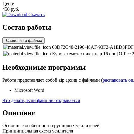
Цена:
450
руб.
Скачать
Состав работы
Сведения о файлах
68D72C48-2196-48AF-93F2-A1ED8FDF
Курс_схемотехника_вар 16.doc
[Office 
Необходимые программы
Работа представляет собой zip архив с файлами (
распаковать о
Microsoft Word
Что делать, если файл не открывается
Описание
Основные особенности групповых усилителей
Принципиальная схема усилителя