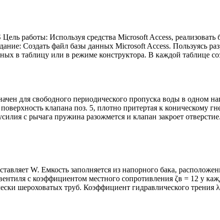
оты: Используя средства Microsoft Access, реализовать базу
ание: Создать файл базы данных Microsoft Access. Пользуясь ра
ных в таблицу или в режиме конструктора. В каждой таблице со
ен для свободного периодического пропуска воды в одном нап
 поверхность клапана поз. 5, плотно притертая к коническому гнез
усилия с рычага пружина разожмется и клапан закроет отверстие
ставляет W. Емкость заполняется из напорного бака, расположен
 вентиля с коэффициентом местного сопротивления ζв = 12 у кажд
ески шероховатых труб. Коэффициент гидравлического трения λ 