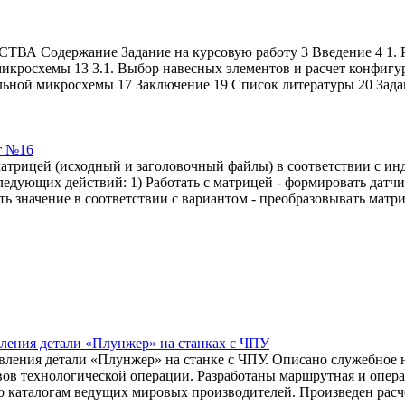
жание Задание на курсовую работу 3 Введение 4 1. Разра
й микросхемы 13 3.1. Выбор навесных элементов и расчет конфигу
альной микросхемы 17 Заключение 19 Список литературы 20 Зада
т №16
 матрицей (исходный и заголовочный файлы) в соответствии с и
дующих действий: 1) Работать с матрицей - формировать датчи
ь значение в соответствии с вариантом - преобразовывать матри
вления детали «Плунжер» на станках с ЧПУ
вления детали «Плунжер» на станке с ЧПУ. Описано служебное 
вов технологической операции. Разработаны маршрутная и опер
по каталогам ведущих мировых производителей. Произведен рас