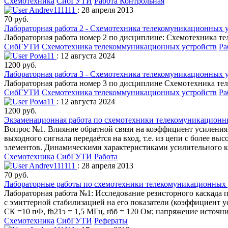
Схемотехника
СибГУТИ
Работа Контрольная
Andrev111111
: 28 апреля 2013
70 руб.
Лабораторная работа 2 - Схемотехника телекомуникационных 
Лабораторная работа номер 2 по дисциплине: Схемотехника т
СибГУТИ
Схемотехника телекоммуникационных устройств
Ра
Рома11
: 12 августа 2024
1200 руб.
Лабораторная работа 3 - Схемотехника телекомуникационных 
Лабораторная работа номер 3 по дисциплине Схемотехника т
СибГУТИ
Схемотехника телекоммуникационных устройств
Ра
Рома11
: 12 августа 2024
1200 руб.
Экзаменационная работа по схемотехники телекомуникационн
Вопрос №1. Влияние обратной связи на коэффициент усиления 
выходного сигнала передаётся на вход, т.е. из цепи с более 
элементов. Динамическими характеристиками усилительного к
Схемотехника
СибГУТИ
Работа
Andrev111111
: 28 апреля 2013
70 руб.
Лабораторные работы по схемотехники телекомуникационных 
Лабораторная работа №1: Исследование резисторного каскада 
с эмиттерной стабилизацией на его показатели (коэффициент у
СК =10 пФ, fh21э = 1,5 МГц, rбб = 120 Ом; напряжение источни
Схемотехника
СибГУТИ
Рефераты