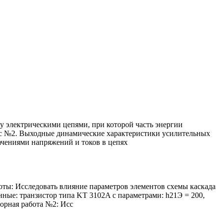
у электрическими цепями, при которой часть энергии
прос №2. Выходные динамические характеристики усилительных
чениями напряжений и токов в цепях
оты: Исследовать влияние параметров элементов схемы каскада
нные: транзистор типа KT 3102A с параметрами: h21Э = 200,
торная работа №2: Исс