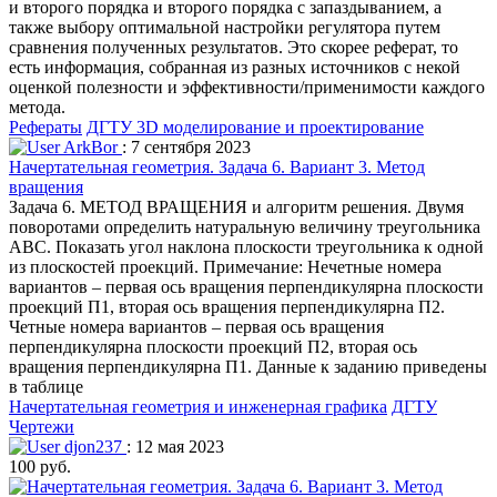
и второго порядка и второго порядка с запаздыванием, а
также выбору оптимальной настройки регулятора путем
сравнения полученных результатов. Это скорее реферат, то
есть информация, собранная из разных источников с некой
оценкой полезности и эффективности/применимости каждого
метода.
Рефераты
ДГТУ
3D моделирование и проектирование
ArkBor
: 7 сентября 2023
Начертательная геометрия. Задача 6. Вариант 3. Метод
вращения
Задача 6. МЕТОД ВРАЩЕНИЯ и алгоритм решения. Двумя
поворотами определить натуральную величину треугольника
АВС. Показать угол наклона плоскости треугольника к одной
из плоскостей проекций. Примечание: Нечетные номера
вариантов – первая ось вращения перпендикулярна плоскости
проекций П1, вторая ось вращения перпендикулярна П2.
Четные номера вариантов – первая ось вращения
перпендикулярна плоскости проекций П2, вторая ось
вращения перпендикулярна П1. Данные к заданию приведены
в таблице
Начертательная геометрия и инженерная графика
ДГТУ
Чертежи
djon237
: 12 мая 2023
100 руб.