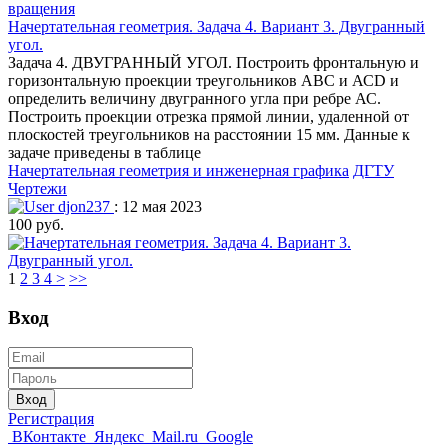
Начертательная геометрия. Задача 4. Вариант 3. Двугранный
угол.
Задача 4. ДВУГРАННЫЙ УГОЛ. Построить фронтальную и
горизонтальную проекции треугольников АВС и АСD и
определить величину двугранного угла при ребре АС.
Построить проекции отрезка прямой линии, удаленной от
плоскостей треугольников на расстоянии 15 мм. Данные к
задаче приведены в таблице
Начертательная геометрия и инженерная графика
ДГТУ
Чертежи
djon237
: 12 мая 2023
100 руб.
1
2
3
4
>
>>
Вход
Вход
Регистрация
ВКонтакте
Яндекс
Mail.ru
Google