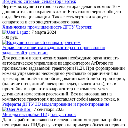
Воздушно-ситовый сепаратор чертеж
Чертеж воздушно ситового сепаратора сделан в компас 16 +
дополнительно сохранен в джпг. Есть только чертеж общего
вида, без спецификации. Также есть чертежи корпуса
сепаратора и его эксцентрикового вала.
Химическая промышленность
ДГТУ
Чертежи
Laguz
: 7 марта 2024
500 руб.
Управление полетом квадрокоптера по произвольно
задаваемой траектории
Для решения практических задач необходимо организовать
автоматическое управление квадрокоптером ArDrone по
произвольно задаваемой траектории [1,2]. При формировании
команд управления необходимо учитывать ограничения на
траекторию полёта при обследовании какой-либо территории,
(наличие стен, линий электропередач, вышек и т.п.), т.к. в
простейшем варианте квадрокоптер не комплектуется
датчиками измерения расстояний. Вся нарисованная на
компьютере траектория представляет собой массив точек, к
Рефераты
ДГТУ
3D моделирование и проектирование
ArkBor
: 7 сентября 2023
Методы настройки ПИД регуляторов
Данная работа посвящена исследованию методов настройки
непрерывных ПИД-регуляторов на примере объектов первого