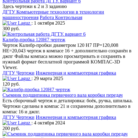
Контрольная работа ДГТУ. вариант 6
Здесь чертежи к 2 и 3 заданию
ДГТУ
Компьютерные технологии в технологии
машиностроения
Работа Контрольная
Laguz
: 1 октября 2025
300 руб.
Калибр-пробка 120Н7 чертеж
Чертеж Калибр-пробки диаметром 120 Н7 ПР=120,008
НЕ=20,043 чертеж в компасе 16 + дополнительно сохранён в
джпг Файлы компаса можно просматривать и сохранять в
нужный формат бесплатной программой КОМПАС-3D
Viewer.
ДГТУ
Чертежи
Инженерная и компьютерная графика
Laguz
: 29 марта 2025
120 руб.
Съемник подшипника первичного вала коробки передач
Есть сборочный чертеж и деталировка: боёк, ручка, шпилька.
Чертежи сделаны в компас 21 и сохранены дополнительно в
компас 16 и джпг.
ДГТУ
Чертежи
Инженерная и компьютерная графика
Laguz
: 4 октября 2024
200 руб.