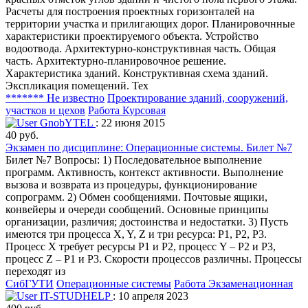
Расчеты для построения проектных горизонталей на
территории участка и прилигающих дорог. Планировочнные
характеристики проектируемого объекта. Устройство
водоотвода. Архитектурно-конструктивная часть. Общая
часть. Архитектурно-планировочное решение.
Характеристика зданий. Конструктивная схема зданий.
Экспликация помещений. Тех
******* Не известно
Проектирование зданий, сооружений,
участков и цехов
Работа Курсовая
GnobYTEL
: 22 июня 2015
40 руб.
Экзамен по дисциплине: Операционные системы. Билет №7
Билет №7 Вопросы: 1) Последовательное выполнение
программ. Активность, контекст активности. Выполнение
вызова и возврата из процедуры, функционирование
сопрограмм. 2) Обмен сообщениями. Почтовые ящики,
конвейеры и очереди сообщений. Основные принципы
организации, различия; достоинства и недостатки. 3) Пусть
имеются три процесса X, Y, Z и три ресурса: P1, P2, P3.
Процесс X требует ресурсы P1 и P2, процесс Y – P2 и P3,
процесс Z – P1 и P3. Скорости процессов различны. Процессы
переходят из
СибГУТИ
Операционные системы
Работа Экзаменационная
IT-STUDHELP
: 10 апреля 2023