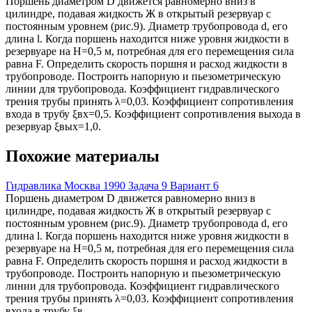
Поршень диаметром D движется равномерно вниз в
цилиндре, подавая жидкость Ж в открытый резервуар с
постоянным уровнем (рис.9). Диаметр трубопровода d, его
длина l. Когда поршень находится ниже уровня жидкости в
резервуаре на Н=0,5 м, потребная для его перемещения сила
равна F. Определить скорость поршня и расход жидкости в
трубопроводе. Построить напорную и пьезометрическую
линии для трубопровода. Коэффициент гидравлического
трения трубы принять λ=0,03. Коэффициент сопротивления
входа в трубу ξвх=0,5. Коэффициент сопротивления выхода в
резервуар ξвых=1,0.
Похожие материалы
Гидравлика Москва 1990 Задача 9 Вариант 6
Поршень диаметром D движется равномерно вниз в
цилиндре, подавая жидкость Ж в открытый резервуар с
постоянным уровнем (рис.9). Диаметр трубопровода d, его
длина l. Когда поршень находится ниже уровня жидкости в
резервуаре на Н=0,5 м, потребная для его перемещения сила
равна F. Определить скорость поршня и расход жидкости в
трубопроводе. Построить напорную и пьезометрическую
линии для трубопровода. Коэффициент гидравлического
трения трубы принять λ=0,03. Коэффициент сопротивления
входа в трубу ξв