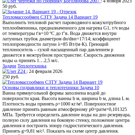
Чертежи по сборнику Боголюбова 2007
: 4 ноября 2023
50 руб.
Тепломассообмен СЗТУ Задача 14 Вариант 19
Выполнить тепловой расчет пароводяного кожухотрубного
теплообменника, предназначенного для нагрева G1, т/ч воды
от температуры t′в=10 ºС до t″в. Вода движется внутри
латунных трубок диаметром dн/dвн=17/14; коэффициент
теплопроводности латуни λ=85 Вт/(м·К). Греющий
теплоноситель – сухой насыщенный пар давлением р
движется в межтрубном пространстве. Скорость движения
воды ω принять 1…2,5 м/c.
Задачи
Теплотехника
Z24
: 24 февраля 2026
250 руб.
Основы гидравлики и теплотехники Задача 10
Ванна прямоугольной формы заполнена водой до
поверхности края. Высота ванны h м, ширина b м, длина L м.
Плотность воды принять ρ=1000 кг/м³. Поверхностное
давление принять равным атмосферному р0=ратм=0,101325
МПа. Требуется определить давление воды на дно резервуара,
полную силу давления на боковую стенку, положение центра
давления и построить эпюру гидростатического давления.
Принять g=9,81 м/c². Показать на схеме центр давления.