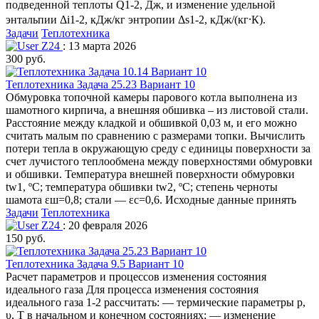
подведенной теплоты Q1-2, Дж, и изменение удельной
энтальпии Δi1-2, кДж/кг энтропии Δs1-2, кДж/(кг⸱К).
Задачи
Теплотехника
Z24
: 13 марта 2026
300 руб.
Теплотехника Задача 25.23 Вариант 10
Обмуровка топочной камеры парового котла выполнена из
шамотного кирпича, а внешняя обшивка – из листовой стали.
Расстояние между кладкой и обшивкой 0,03 м, и его можно
считать малым по сравнению с размерами топки. Вычислить
потери тепла в окружающую среду с единицы поверхности за
счет лучистого теплообмена между поверхностями обмуровки
и обшивки. Температура внешней поверхности обмуровки
tw1, ºC; температура обшивки tw2, ºC; степень черноты
шамота εш=0,8; стали — εс=0,6. Исходные данные принять
Задачи
Теплотехника
Z24
: 20 февраля 2026
150 руб.
Теплотехника Задача 9.5 Вариант 10
Расчет параметров и процессов изменения состояния
идеального газа Для процесса изменения состояния
идеального газа 1-2 рассчитать: — термические параметры р,
υ, Т в начальном и конечном состояниях; — изменение