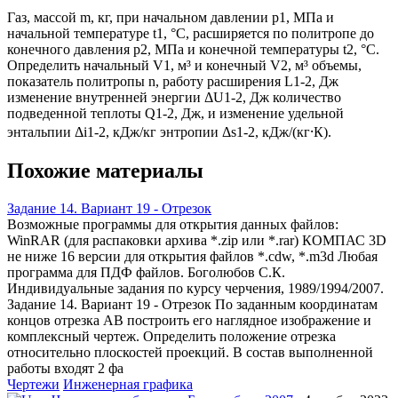
Газ, массой m, кг, при начальном давлении р1, МПа и
начальной температуре t1, °С, расширяется по политропе до
конечного давления р2, МПа и конечной температуры t2, °С.
Определить начальный V1, м³ и конечный V2, м³ объемы,
показатель политропы n, работу расширения L1-2, Дж
изменение внутренней энергии ΔU1-2, Дж количество
подведенной теплоты Q1-2, Дж, и изменение удельной
энтальпии Δi1-2, кДж/кг энтропии Δs1-2, кДж/(кг⸱К).
Похожие материалы
Задание 14. Вариант 19 - Отрезок
Возможные программы для открытия данных файлов:
WinRAR (для распаковки архива *.zip или *.rar) КОМПАС 3D
не ниже 16 версии для открытия файлов *.cdw, *.m3d Любая
программа для ПДФ файлов. Боголюбов С.К.
Индивидуальные задания по курсу черчения, 1989/1994/2007.
Задание 14. Вариант 19 - Отрезок По заданным координатам
концов отрезка АВ построить его наглядное изображение и
комплексный чертеж. Определить положение отрезка
относительно плоскостей проекций. В состав выполненной
работы входят 2 фа
Чертежи
Инженерная графика