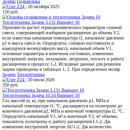
Задачи
Гидравлика
Z24
: 20 октября 2025
150 руб.
Теплотехника Задача 3.131 Вариант 10
Произвести расчет термодинамических параметров газовой
смеси, совершающей изобарное расширение до объема V2,
если известны начальная температура t1, начальное давление
р1 и масса смеси m. Определить: газовую постоянную и
кажущуюся молекулярную массу, начальный объем V1,
основные параметры в конечном состоянии, изменение
внутренней энергии, энтальпии, энтропии, теплоту и работу
расширения в процессе 1-2. Исходные данные для решения
задачи приведены в таблицах 1, 2. При определении моляр
Задачи
Теплотехника
Z24
: 20 июля 2026
350 руб.
Теплотехника Задача 10.14 Вариант 10
Газ, массой m, кг, при начальном давлении р1, МПа и
начальной температуре t1, °С, расширяется по политропе до
конечного давления р2, МПа и конечной температуры t2, °С.
Определить начальный V1, м³ и конечный V2, м³ объемы,
показатель политропы n, работу расширения L1-2, Дж
изменение внутренней энергии ΔU1-2, Дж количество