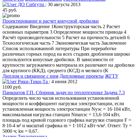
ДО Сибгути
: 30 августа 2013
45 руб.
Проектирование и расчет конусной дробилки
Содержание Введение 1Конструкторская часть 2 Расчет
основных параметров 3 Определение мощности привода 4
Расчёт производительности 5 Расчет на прочность деталей 6
Технологическая часть 7 Экономическая часть Заключение
Список использованной литературы При переработке
различных горных пород на всех стадиях дробления широко
используются конусные дробилки. В зависимости от
крупности загружаемого материала их различают на дробилки
для крупного (ККД), среднего (КСД) и мелкого (К
Диплом и связанное с ним
Дипломные проекты
ЖГТУ
Рики-Тики-Та
: 4 июня 2012
1100 руб.
Панкратов Г.П. Сборник задач по теплотехнике Задача 7.3
Определить число часов использования установленной
мощности и коэффициент нагрузки электростанции, если
установленная мощность электростанции Nуэс = 16·104 кВт,
максимальная нагрузка станции Nmaxэс = 13,6·104 кВт,
площадь под кривой годового графика нагрузки станции F =
8·10-4 м² и масштаб графика m = 1·1012 кВт·ч/м². Ответ: Ту =
5000 ч; kн = 0,67.
Задачи
Теплотехника