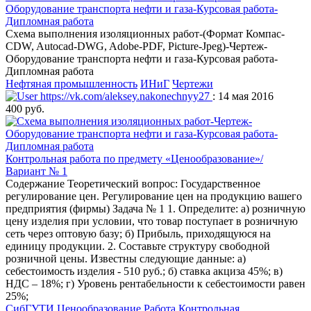
Оборудование транспорта нефти и газа-Курсовая работа-
Дипломная работа
Схема выполнения изоляционных работ-(Формат Компас-
CDW, Autocad-DWG, Adobe-PDF, Picture-Jpeg)-Чертеж-
Оборудование транспорта нефти и газа-Курсовая работа-
Дипломная работа
Нефтяная промышленность
ИНиГ
Чертежи
https://vk.com/aleksey.nakonechnyy27
: 14 мая 2016
400 руб.
Контрольная работа по предмету «Ценообразование»/
Вариант № 1
Содержание Теоретический вопрос: Государственное
регулирование цен. Регулирование цен на продукцию вашего
предприятия (фирмы) Задача № 1 1. Определите: а) розничную
цену изделия при условии, что товар поступает в розничную
сеть через оптовую базу; б) Прибыль, приходящуюся на
единицу продукции. 2. Составьте структуру свободной
розничной цены. Известны следующие данные: а)
себестоимость изделия - 510 руб.; б) ставка акциза 45%; в)
НДС – 18%; г) Уровень рентабельности к себестоимости равен
25%;
СибГУТИ
Ценообразование
Работа Контрольная