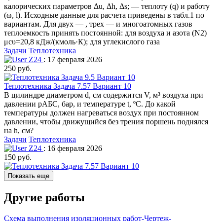
калорических параметров Δu, Δh, Δs; — теплоту (q) и работу
(ω, l). Исходные данные для расчета приведены в табл.1 по
вариантам. Для двух — , трех — и многоатомных газов
теплоемкость принять постоянной: для воздуха и азота (N2)
μcυ=20,8 кДж/(кмоль·К); для углекислого газа
Задачи
Теплотехника
Z24
: 17 февраля 2026
250 руб.
Теплотехника Задача 7.57 Вариант 10
В цилиндре диаметром d, см содержится V, м³­ воздуха при
давлении рАБС, бар, и температуре t, ºC. До какой
температуры должен нагреваться воздух при постоянном
давлении, чтобы движущийся без трения поршень поднялся
на h, см?
Задачи
Теплотехника
Z24
: 16 февраля 2026
150 руб.
Показать еще
Другие работы
Схема выполнения изоляционных работ-Чертеж-