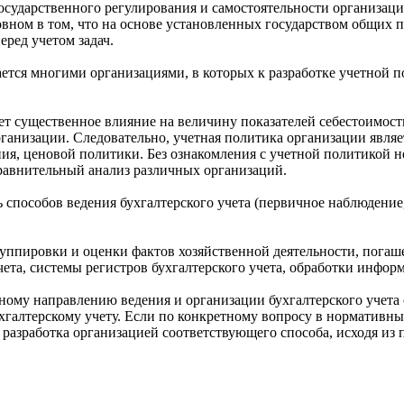
сударственного регулирования и самостоятельности организаци
новном в том, что на основе установленных государством общих 
ред учетом задач.
ется многими организациями, в которых к разработке учетной п
ет существенное влияние на величину показателей себестоимос
организации. Следовательно, учетная политика организации яв
ия, ценовой политики. Без ознакомления с учетной политикой н
сравнительный анализ различных организаций.
 способов ведения бухгалтерского учета (первичное наблюдение
группировки и оценки фактов хозяйственной деятельности, погаш
чета, системы регистров бухгалтерского учета, обработки инфо
му направлению ведения и организации бухгалтерского учета о
галтерскому учету. Если по конкретному вопросу в нормативны
разработка организацией соответствующего способа, исходя из 