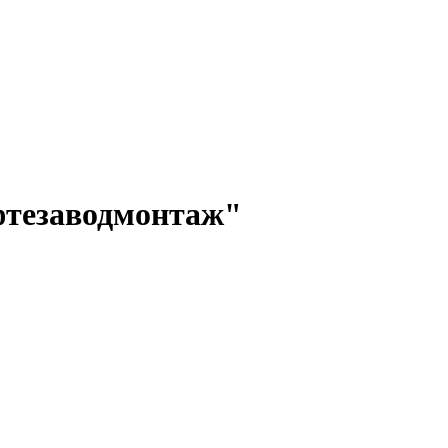
фтезаводмонтаж"