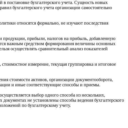
й в постановке бухгалтерского учета. Сущность новых
правил бухгалтерского учета организации самостоятельно
олитики относятся формально, не изучают последствия
ти продукции, прибыли, налогов на прибыль, добавленную
ляется важным средством формирования величины основных
ельзя осуществлять сравнительный анализ показателей
, стоимостное измерение, текущая группировка и итоговое
ения стоимости активов, организации документооборота,
рмации и иные соответствующие способы и приемы.
существляется выбор одного способа из нескольких,
х документах не установлены способы ведения бухгалтерского
положений по бухгалтерскому учету.