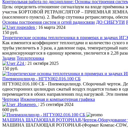
Контрольная работа по дисциплине: Основы построения систем
Цель: определить отношение сигнал/шум на входе приёмника з
участок БОРТОВОЙ РЕТРАНСЛЯТОР – ПРИЕМНАЯ ЗЕМНАЯ СТАНЦ
(населенного пункта). 2. Выбор спутника ретранслятора, обе
Основы построения систем и сетей радиосвязи
ДО СИБГУТИ
rospezden
: 16 марта 2024
150 руб.
Теоретические основы теплотехники в примерах и задачах ИГЭУ
Как изменится коэффициент теплоотдачи и количество сухого 
трубы увеличить в 3 раза, а давление пара, температурный нап
конденсирующегося в единицу времени, увеличится в 2,28 раза
Задачи
Теплотехника
Z24
: 21 октября 2025
150 руб.
Пневмоцилиндр - НГТУ.002.016.100 СБ
НГТУ.002.016.100 СБ - Пневмоцилиндр. Сборочный чертеж. Де
односторонних цилиндрах сжатый воздух подается только в одн
перемещается в обоих направлениях под нагрузкой. Эти пнев
Чертежи
Инженерная и компьютерная графика
.Инженер.
: 25 сентября 2024
600 руб.
МАШИНА ШАГАЮЩАЯ РОТОРНАЯ-Чертеж-Оборудование транспо
МАШИНА ШАГАЮЩАЯ РОТОРНАЯ-(Формат Компас-CDW, Autocad-D