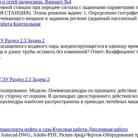
 и сетей радиосвязи. Вариант №4
емной станции при передаче сигнала с заданными параметрами п
ИЯ). Этапы решения задачи: 1. Определение географически
спечивающего вещание в заданном регионе (заданный населенный
Работа Контрольная
 Раздел 2.3 Задача 2
насыщенного водяного пара, конденсирующегося в единицу врем
ор и длину трубы оставить без изменений? Ответ: Коэффициент т
.
талирование. Модели. Пневмоцилиндры по принципу действия м
у сторону от поршня. В цилиндрах двухстороннего действия воз
моцилиндры наиболее распространены в приводах литейных маши
рта нефти и газа-Курсовая работа-Дипломная работа
WG, Adobe-PDF, Picture-Jpeg)-Чертеж-Оборудование трансп