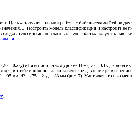
ти Цель – получить навыки работы c библиотеками Python для за
значения. 3. Построить модель классификации и настроить её 
 Исследовательский анализ данных Цель работы: получить навыки
рольная
20 + 0,2·y) кПа и постоянном уровне H = (1,0 + 0,1·z) м вода 
д Q в трубе и полное гидростатическое давление р2 в сечении 2 
 = 95 мм, d2 = (75 + 2·y) = 83 мм (рис. 7). Учитывать только мес