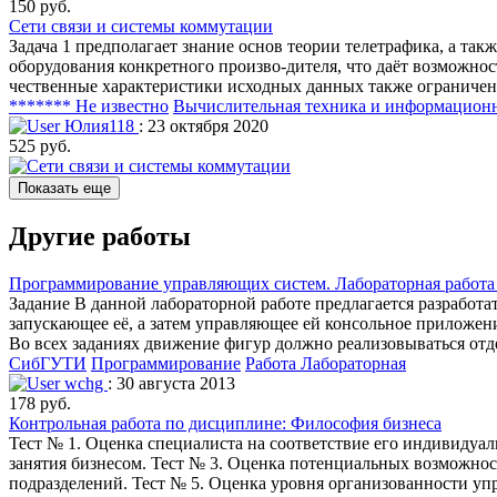
150 руб.
Сети связи и системы коммутации
Задача 1 предполагает знание основ теории телетрафика, а та
оборудования конкретного произво-дителя, что даёт возможно
чественные характеристики исходных данных также ограничен
******* Не известно
Вычислительная техника и информацион
Юлия118
: 23 октября 2020
525 руб.
Показать еще
Другие работы
Программирование управляющих систем. Лабораторная работа
Задание В данной лабораторной работе предлагается разработа
запускающее её, а затем управляющее ей консольное приложен
Во всех заданиях движение фигур должно реализовываться отд
СибГУТИ
Программирование
Работа Лабораторная
wchg
: 30 августа 2013
178 руб.
Контрольная работа по дисциплине: Философия бизнеса
Тест № 1. Оценка специалиста на соответствие его индивидуа
занятия бизнесом. Тест № 3. Оценка потенциальных возможнос
подразделений. Тест № 5. Оценка уровня организованности упр