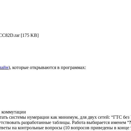
CC82D.rar
[175 KB]
лайн
), которые открываются в программах:
ы коммутации
тать системы нумерации как минимум, для двух сетей: “ГТС без
утствовать разработанные таблицы. Работа выбирается именем 
тветы на контрольные вопросы (10 вопросов приведены в конце 