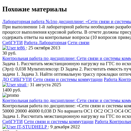
Похожие материалы
Лабораторная работа №1по дисциплине: «Сети связи и систем
При выполнении 1-й лабораторной работы необходимо разрабо
процессе выполнения курсовой работы. В отчете должны прису
содержать ответы на контрольные вопросы (10 вопросов привед
СибГУТИ
Работа Лабораторная
Сети связи
te86
: 25 октября 2013
30 руб.
Контрольная работа по дисциплине: Сети связи и системы ком
Задача 1. Рассчитать межстанционную нагрузку на ГТС по исх
(Эрл): 0,038 Мультиплексор: D Задача 2. Рассчитать емкость 
задачи 1. Задача 3. Найти оптимальную трассу прокладки оптиче
ДО СИБГУТИ
Сети связи и системы коммутации
Работа Контр
xtrail
: 31 августа 2025
1400 руб.
Контрольная работа по дисциплине: Сети связи и системы ко
Контрольная работа по дисциплине: «Сети связи и системы к
50000 20000 46000 0,038 D No варианта ОС1 ОС2 ОС3 ОС4 ОС5 АМТС X Y 
Задача 1. Рассчитать межстанционную нагрузку на ГТС по исхо
СибГУТИ
Сети связи и системы коммутации
Работа Контрольн
IT-STUDHELP
: 9 декабря 2022