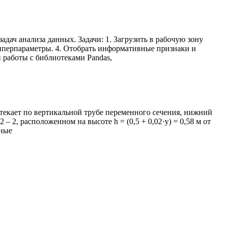
дач анализа данных. Задачи: 1. Загрузить в рабочую зону
гиперпараметры. 4. Отобрать информативные признаки и
 работы c библиотеками Pandas,
вытекает по вертикальной трубе переменного сечения, нижний
– 2, расположенном на высоте h = (0,5 + 0,02·y) = 0,58 м от
тные