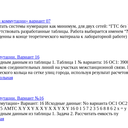
ы коммутации» вариант 07
тать системы нумерации как минимум, для двух сетей: “ГТС без
тствовать разработанные таблицы. Работа выбирается именем “
енны в конце теоретического материала к лабораторной работе)
мутации. Вариант 16
одным данным из таблицы 1. Таблица 1 № варианта: 16 ОС1: 39
пучков соединительных линий на участках межстанционной связи.
ского кольца на сетке улиц города, используя результат расчетов
ольная
ммутации. Вариант №16
оммутации» Вариант: 16 Исходные данные: No варианта ОС1 ОС2
X Y X X Y X X Y X Y 16 0 1 5 7 2 3 5 6 8 8 6 2 х = y = 3км. ---------
дным данным из таблицы 1. Задача 2. Рассчитать емкость пу
ая