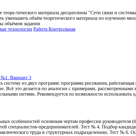
кже теоре-тического материала дисциплины "Сети связи и систем
сть уменьшить объём теоретического материала по изучению мн
ы объёмом задания
ные технологии
Работа Контрольная
 №1. Вариант 3
ть систему из двух программ: программа рисования, работающая
ие. Всё это делается по аналогии с примерами, рассмотренными
ельными нитями. Рекомендуется по возможности использовать од
льных особенностей основным чертам профессии руководителя (б
тей специалистов-предпринимателей. Тест № 4. Подбор кандида
авленческого труда в структурных подразделениях. Тест № 6. О