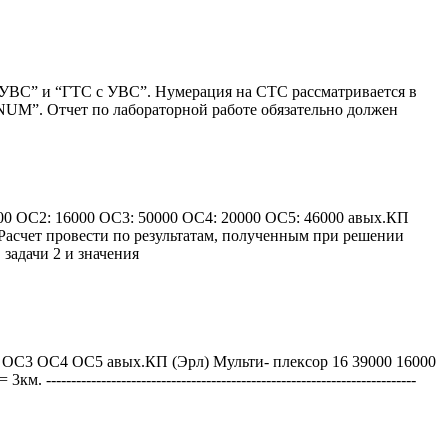
 УВС” и “ГТС с УВС”. Нумерация на СТС рассматривается в
NUM”. Отчет по лабораторной работе обязательно должен
000 ОС2: 16000 ОС3: 50000 ОС4: 20000 ОС5: 46000 авых.КП
 Расчет провести по результатам, полученным при решении
 задачи 2 и значения
 ОС3 ОС4 ОС5 авых.КП (Эрл) Мульти- плексор 16 39000 16000
-----------------------------------------------------------------