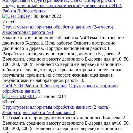
Алгоритмы и структуры данных
Санкт-Петербургский
государственный электротехнический университет ЛЭТИ
Работа Лабораторная
DiKey
: 30 июня 2022
75 руб.
Структуры и алгоритмы обработки данных (2-я часть).
Лабораторная работа №4
Задание для выполнения лаб. работы №4 Тема: Построение
двоичного Б-дерева. Цель работы: Освоить построение
двоичного Б-дерева. Порядок выполнения работы: 1.
Разработать процедуру построения двоичного Б-дерева. 2.
Вычислить среднюю высоту двоичного Б-дерева для n=10, 50,
100, 200, 400 (n -количество вершин в дереве) и заполнить
таблицу следующего вида. Проанализировать полученные
результаты, сравнить их с теоретическими оценками и
результатами из лабораторной работы 3.
СибГУТИ
Работа Лабораторная
Структуры и алгоритмы
обработки данных
nick0x01
: 21 июня 2014
69 руб.
Структуры и алгоритмы обработки данных (2 часть)
Лабораторная работа № 4 вариант 4
1. Разработать процедуру построения двоичного Б-дерева. 2.
Вычислить среднюю высоту двоичного Б-дерева для n=10, 50,
100, 200, 400 (n -количество вершин в дереве) и заполнить