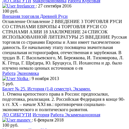
ДО СИБГУТИ
Макроэкономика
Работа Курсовая
freelancer
: 27 сентября 2016
100 руб.
Внешняя торговля Древней Руси
Оглавление Оглавление 2 ВВЕДЕНИЕ 3 ТОРГОВЛЯ РУСИ
СО СТРАНАМИ ЕВРОПЫ 4 ТОРГОВЛЯ РУСИ СО
СТРАНАМИ АЗИИ 18 ЗАКЛЮЧЕНИЕ 24 СПИСОК
ИСПОЛЬЗОВАННОЙ ЛИТЕРАТУРЫ 25 ВВЕДЕНИЕ Русская
торговля со странами Европы и Азии имеет тысячелетнюю
давность. Ее начальному этапу посвящена значительная
специальная историография, отечественная и зарубежная. В
трудах В. Г. Васильевского, М. Бережкова, И. Тихомирова, Л.
К. Гётца, Г. Шрёдера, Ю. Бруцкуса, П. Иохансена и др. было
изучено немало ценных источников о ев
Работа
Экономика
Slolka
: 9 ноября 2013
5 руб.
Билет № 25. История (1-й семестр). Экзамен.
1. Отмена крепостного права в России: предпосылки,
подготовка, реализация. 2. Российская Федерация в конце 90-
х гг. ХХ – начале ХХI вв.: противоречия социально-
экономического и политического развития.
ДО СИБГУТИ
История
Работа Экзаменационная
masnev
: 6 февраля 2018
100 руб.