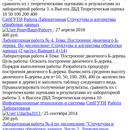
сравнить их с теоретическими оценками и результатами из
лабораторной работы 3. n Высота ДБД Теоретическая оценка
10 50 100 200 400
СибГУТИ
Работа Лабораторная
Структуры и алгоритмы
обработки данных
РешуВашуРаботу
: 27 апреля 2018
400 руб.
Лабораторная работа № 4. Тема: Построение двоичного Б-
дерева. По дисциплине: Структуры и алгоритмы обработки
данных (2 часть). Вариант 4 (14)
Лабораторная работа 4 Тема: Построение двоичного Б-дерева.
Цель работы: Освоить построение двоичного Б-дерева.
Порядок выполнения работы: Разработать процедуру
построения двоичного Б-дерева. Вычислить среднюю высоту
двоичного Б-дерева для n=10, 50, 100, 200, 400 (n -количество
вершин в дереве) и заполнить таблицу следующего вида.
Проанализировать полученные результаты, сравнить их с
теоретическими оценками и результатами из лабораторной
работы 3. n Высота ДБД Теоретическая оценка 10
Информационные технологии и системы
СибГУТИ
Работа
Лабораторная
Udacha2013
: 25 сентября 2014
200 руб.
Лабораторная работа № 4 по дисциплине "Структуры и
алгоритмы обработки данных. Часть 2. Древовидные