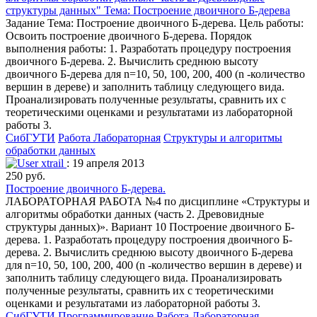
структуры данных" Тема: Построение двоичного Б-дерева
Задание Тема: Построение двоичного Б-дерева. Цель работы:
Освоить построение двоичного Б-дерева. Порядок
выполнения работы: 1. Разработать процедуру построения
двоичного Б-дерева. 2. Вычислить среднюю высоту
двоичного Б-дерева для n=10, 50, 100, 200, 400 (n -количество
вершин в дереве) и заполнить таблицу следующего вида.
Проанализировать полученные результаты, сравнить их с
теоретическими оценками и результатами из лабораторной
работы 3.
СибГУТИ
Работа Лабораторная
Структуры и алгоритмы
обработки данных
xtrail
: 19 апреля 2013
250 руб.
Построение двоичного Б-дерева.
ЛАБОРАТОРНАЯ РАБОТА №4 по дисциплине «Структуры и
алгоритмы обработки данных (часть 2. Древовидные
структуры данных)». Вариант 10 Построение двоичного Б-
дерева. 1. Разработать процедуру построения двоичного Б-
дерева. 2. Вычислить среднюю высоту двоичного Б-дерева
для n=10, 50, 100, 200, 400 (n -количество вершин в дереве) и
заполнить таблицу следующего вида. Проанализировать
полученные результаты, сравнить их с теоретическими
оценками и результатами из лабораторной работы 3.
СибГУТИ
Программирование
Работа Лабораторная