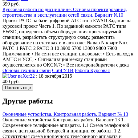
399 руб.
Курсовая работа по дисциплине: Основы проектирования,
строительства и эксплуатации сетей связи. Вариант №10
Проект РАТС на базе цифровой АТС типа EWSD Задание на
курсовой проект Часть 1. По заданной емкости РАТС типа
EWSD, определить объем оборудования проектируемой
станции, разработать структурную схему, разместить
оборудование на стативах и в автозале; № вар N кварт Nнх
РАТС-1 РАТС-2 РАТС-3 10 3900 5700 13000 9800 7900
Примечания: • На сети все станции цифровые; • Есть выход к
АМТС и УСС; • Сигнализация между станциями
осуществляется по ОКС№7; • Все номеронабиратели с дека
Основы техники связи
СибГУТИ
Работа Курсовая
naXer22
: 18 октября 2015
400 руб.
Показать еще
Другие работы
Оконечные устройства. Контрольная работа. Вариант № 13
Оконечные устройства Контрольная работа Вариант 13 1.
Современные телефонные аппараты. 1.1.Схема телефонной
связи с центральной батареей и принцип ее работы. 1.2.
Структурная схема кнопочного телефонного аппарата и