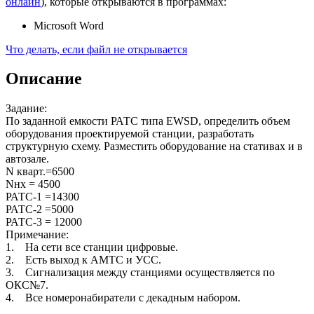
онлайн
), которые открываются в программах:
Microsoft Word
Что делать, если файл не открывается
Описание
Задание:
По заданной емкости РАТС типа EWSD, определить объем
оборудования проектируемой станции, разработать
структурную схему. Разместить оборудование на стативах и в
автозале.
N кварт.=6500
Nнх = 4500
РАТС-1 =14300
РАТС-2 =5000
РАТС-3 = 12000
Примечание:
1. На сети все станции цифровые.
2. Есть выход к АМТС и УСС.
3. Сигнализация между станциями осуществляется по
ОКС№7.
4. Все номеронабиратели с декадным набором.