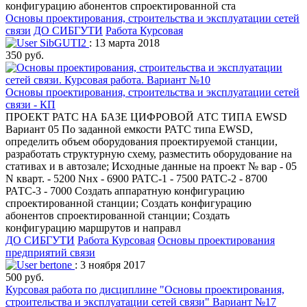
конфигурацию абонентов спроектированной ста
Основы проектирования, строительства и эксплуатации сетей
связи
ДО СИБГУТИ
Работа Курсовая
SibGUTI2
: 13 марта 2018
350 руб.
Основы проектирования, строительства и эксплуатации сетей
связи - КП
ПРОЕКТ РАТС НА БАЗЕ ЦИФРОВОЙ АТС ТИПА EWSD
Вариант 05 По заданной емкости РАТС типа EWSD,
определить объем оборудования проектируемой станции,
разработать структурную схему, разместить оборудование на
стативах и в автозале; Исходные данные на проект № вар - 05
N кварт. - 5200 Nнх - 6900 РАТС-1 - 7500 РАТС-2 - 8700
РАТС-3 - 7000 Создать аппаратную конфигурацию
спроектированной станции; Создать конфигурацию
абонентов спроектированной станции; Создать
конфигурацию маршрутов и направл
ДО СИБГУТИ
Работа Курсовая
Основы проектирования
предприятий связи
bertone
: 3 ноября 2017
500 руб.
Курсовая работа по дисциплине "Основы проектирования,
строительства и эксплуатации сетей связи" Вариант №17