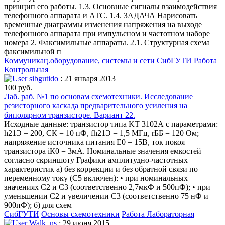
принцип его работы. 1.3. Основные сигналы взаимодействия
телефонного аппарата и АТС. 1.4. ЗАДАЧА Нарисовать
временные диаграммы изменения напряжения на выходе
телефонного аппарата при импульсном и частотном наборе
номера 2. Факсимильные аппараты. 2.1. Структурная схема
факсимильной п
Коммуникац.оборудование, системы и сети
СибГУТИ
Работа
Контрольная
sibgutido
: 21 января 2013
100 руб.
Лаб. раб. №1 по основам схемотехники. Исследование
резисторного каскада предварительного усиления на
биполярном транзисторе. Вариант 22.
Исходные данные: транзистор типа KT 3102А с параметрами:
h21Э = 200, СК = 10 пФ, fh21Э = 1,5 МГц, rББ = 120 Ом;
напряжение источника питания E0 = 15В, ток покоя
транзистора iК0 = 3мА. Номинальные значения емкостей
согласно скриншоту Графики амплитудно-частотных
характеристик а) без коррекции и без обратной связи по
переменному току (С5 включен): • при номинальных
значениях С2 и С3 (соответственно 2,7мкФ и 500пФ); • при
уменьшении С2 и увеличении С3 (соответственно 75 нФ и
900пФ); б) для схем
СибГУТИ
Основы схемотехники
Работа Лабораторная
Walk_ns
: 29 июня 2015