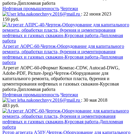
работа-Дипломная работа
Нефтяная промышленность
Чертежи
leha.nakonechnyy.2016@mail.ru
: 22 июня 2023
159 руб.
Агрегат АОРС-60-Чертеж-Оборудование для капитального
ремонта, обработки пласта, бурения и цементирования
нефтяных и газовых скважин-Курсовая работа-Дипломная
работа
Агрегат АОРС-60-(Формат Компас-CDW, Autocad-DWG,
Adobe-PDF, Picture-Jpeg)-Чертеж-Оборудование для
капитального ремонта, обработки пласта, бурения и
цементирования нефтяных и газовых скважин-Курсовая
работа-Дипломная работа
Нефтяная промышленность
Чертежи
leha.nakonechnyy.2016@mail.ru
: 30 мая 2018
483 руб.
Ротор агрегата А50У-Чертеж-Оборудование для капитального