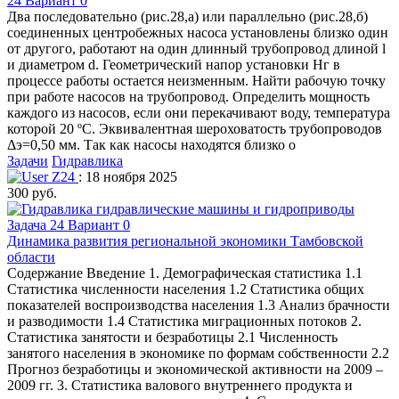
24 Вариант 0
Два последовательно (рис.28,а) или параллельно (рис.28,б)
соединенных центробежных насоса установлены близко один
от другого, работают на один длинный трубопровод длиной l
и диаметром d. Геометрический напор установки Нг в
процессе работы остается неизменным. Найти рабочую точку
при работе насосов на трубопровод. Определить мощность
каждого из насосов, если они перекачивают воду, температура
которой 20 ºС. Эквивалентная шероховатость трубопроводов
Δэ=0,50 мм. Так как насосы находятся близко о
Задачи
Гидравлика
Z24
: 18 ноября 2025
300 руб.
Динамика развития региональной экономики Тамбовской
области
Содержание Введение 1. Демографическая статистика 1.1
Статистика численности населения 1.2 Статистика общих
показателей воспроизводства населения 1.3 Анализ брачности
и разводимости 1.4 Статистика миграционных потоков 2.
Статистика занятости и безработицы 2.1 Численность
занятого населения в экономике по формам собственности 2.2
Прогноз безработицы и экономической активности на 2009 –
2009 гг. 3. Статистика валового внутреннего продукта и