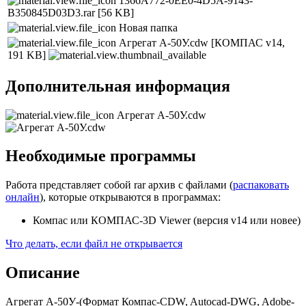
1366A772-0EE0-4D5A-9143-
B350845D03D3.rar
[56 KB]
Новая папка
Агрегат А-50У.cdw
[КОМПАС v14,
191 KB]
Дополнительная информация
Агрегат А-50У.cdw
Необходимые программы
Работа представляет собой rar архив с файлами (
распаковать
онлайн
), которые открываются в программах:
Компас или КОМПАС-3D Viewer (версия v14 или новее)
Что делать, если файл не открывается
Описание
Агрегат А-50У-(Формат Компас-CDW, Autocad-DWG, Adobe-