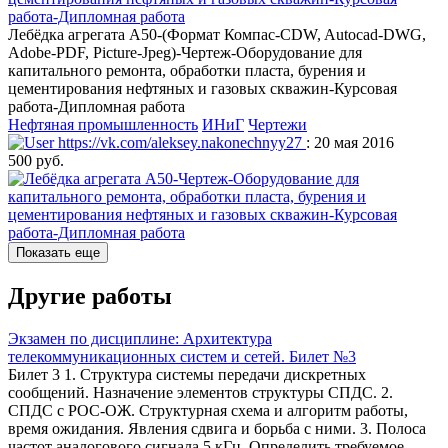
работа-Дипломная работа
Лебёдка агрегата А50-(Формат Компас-CDW, Autocad-DWG,
Adobe-PDF, Picture-Jpeg)-Чертеж-Оборудование для
капитального ремонта, обработки пласта, бурения и
цементирования нефтяных и газовых скважин-Курсовая
работа-Дипломная работа
Нефтяная промышленность
ИНиГ
Чертежи
https://vk.com/aleksey.nakonechnyy27
: 20 мая 2016
500 руб.
Показать еще
Другие работы
Экзамен по дисциплине: Архитектура
телекоммуникационных систем и сетей. Билет №3
Билет 3 1. Структура системы передачи дискретных
сообщений. Назначение элементов структуры СПДС. 2.
СПДС с РОС-ОЖ. Структурная схема и алгоритм работы,
время ожидания. Явления сдвига и борьба с ними. 3. Полоса
частот аналогового сигнала 5 кГц. Определить требуемое