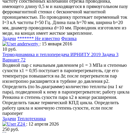
частоту собственных колебаний отрезка проводника,
имеющего длину 0,5 м и находящегося в прямоугольном пазу
ферромагнитной стенки с бесконечной магнитной
проницаемостью. По проводнику протекает переменный ток
I=3 кА частоты f=50 Гц. Длина паза h=70 мм, ширина b=20
мм, диаметр проводника d=10 мм. Проводник изготовлен из
меди, на концах имеет жесткое закрепление.
Задачи
******* Не известно
Физика
anderwerty
: 15 января 2016
10 руб.
Термодинамика и теплопередача ИРНИТУ 2019 Задача 3
Вариант 72
Водяной пар с начальным давлением р1 = 3 МПа и степенью
сухости х1 = 0,95 поступает в пароперегреватель, где его
температура повышается на Δt; после перегревателя пар
изоэнтропно расширяется в турбине до давления р2.
Определить (по hs-диаграмме) количество теплоты (на 1 кг
пара), подведенной к нему в пароперегревателе; работу цикла
Ренкина и степень сухости пара х2 в конце расширения.
Определить также термический КПД цикла. Определить
работу цикла и конечную степень сухости, если после
пароперег
Задачи
Теплотехника
Z24
: 12 апреля 2026
250 руб.