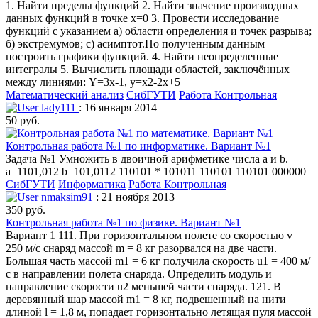
1. Найти пределы функций 2. Найти значение производных
данных функций в точке x=0 3. Провести исследование
функций с указанием а) области определения и точек разрыва;
б) экстремумов; с) асимптот.По полученным данным
построить графики функций. 4. Найти неопределенные
интегралы 5. Вычислить площади областей, заключённых
между линиями: Y=3x-1, y=x2-2x+5
Математический анализ
СибГУТИ
Работа Контрольная
lady111
: 16 января 2014
50 руб.
Контрольная работа №1 по информатике. Вариант №1
Задача №1 Умножить в двоичной арифметике числа a и b.
a=1101,012 b=101,0112 110101 * 101011 110101 110101 000000
СибГУТИ
Информатика
Работа Контрольная
nmaksim91
: 21 ноября 2013
350 руб.
Контрольная работа №1 по физике. Вариант №1
Вариант 1 111. При горизонтальном полете со скоростью v =
250 м/с снаряд массой m = 8 кг разорвался на две части.
Большая часть массой m1 = 6 кг получила скорость u1 = 400 м/
с в направлении полета снаряда. Определить модуль и
направление скорости u2 меньшей части снаряда. 121. В
деревянный шар массой m1 = 8 кг, подвешенный на нити
длиной l = 1,8 м, попадает горизонтально летящая пуля массой