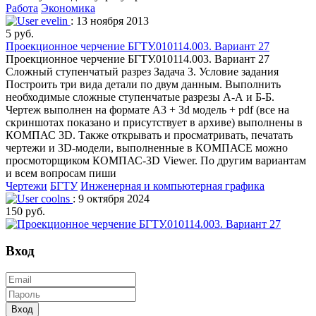
Работа
Экономика
evelin
: 13 ноября 2013
5 руб.
Проекционное черчение БГТУ.010114.003. Вариант 27
Проекционное черчение БГТУ.010114.003. Вариант 27
Сложный ступенчатый разрез Задача 3. Условие задания
Построить три вида детали по двум данным. Выполнить
необходимые сложные ступенчатые разрезы А-А и Б-Б.
Чертеж выполнен на формате А3 + 3d модель + pdf (все на
скриншотах показано и присутствует в архиве) выполнены в
КОМПАС 3D. Также открывать и просматривать, печатать
чертежи и 3D-модели, выполненные в КОМПАСЕ можно
просмоторщиком КОМПАС-3D Viewer. По другим вариантам
и всем вопросам пиши
Чертежи
БГТУ
Инженерная и компьютерная графика
coolns
: 9 октября 2024
150 руб.
Вход
Вход