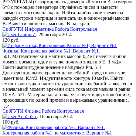
РЕЗУЛЬТАТЫ) Сформировать двумерный массив А размером
6*8 с помощью генератора случайных чисел и вывести
элементы массива на экран. Найти наибольшие элементы
каждой строки матрицы и записать их в одномерный массив
В. Вывести элементы массива В на экран.
СибГУТИ
Информатика
Работа Контрольная
Галина7
: 29 октября 2014
120 руб.
Физика. Контрольная работа №1. Вариант №1.
501. Математический маятник массой 0,2 кг имеет в любой
момент времени одну и ту же полную энергию Е=1 мДж.
Найти амплитудное значение импульса Рm. 511.
Дифференциальное уравнение колебаний заряда в контуре
имеет вид: Кл/с2. Индуктивность контура 10 мкГн. Найти
емкость контура и написать уравнение колебаний заряда, если
в начальный момент времени сила тока максимальна и равна
10 мА. 521. Материальная точка участвует в двух колебаниях,
проходящих по одной прямой и выражаемых уравнениями: ,
где
СибГУТИ
Физика
Работа Контрольная
Art55555
: 16 октября 2014
100 руб.
Контрольная работа №1 по математике. Вариант №1