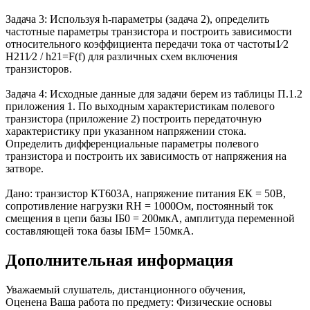
Задача 3: Используя h-параметры (задача 2), определить
частотные параметры транзистора и построить зависимости
относительного коэффициента передачи тока от частоты1⁄2
Н211⁄2 / h21=F(f) для различных схем включения
транзисторов.
Задача 4: Исходные данные для задачи берем из таблицы П.1.2
приложения 1. По выходным характеристикам полевого
транзистора (приложение 2) построить передаточную
характеристику при указанном напряжении стока.
Определить дифференциальные параметры полевого
транзистора и построить их зависимость от напряжения на
затворе.
Дано: транзистор КТ603А, напряжение питания ЕК = 50В,
сопротивление нагрузки RН = 1000Ом, постоянный ток
смещения в цепи базы IБ0 = 200мкА, амплитуда переменной
составляющей тока базы IБМ= 150мкА.
Дополнительная информация
Уважаемый слушатель, дистанционного обучения,
Оценена Ваша работа по предмету: Физические основы