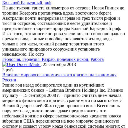
Большой Барьерный риф
На две тысячи триста километров от острова Новая Гвинея до
тропика Козерога протянулась вдоль восточного берега
Австралии почти непрерывная гряда из трех тысяч рифов и
тысячи островов, составляющих вместе удивительное и
прекраснейшее творение природы Большой Барьерный риф.
Из-за того, что многие острова увеличивают свою площадь во
время отлива, а иные и вообще появляются из-под воды
только в эти часы, точный размер территории этого
уникального природного сооружения установить
невозможно. По осто
Геология. Геодезия. Разраб. полезных ископ.
Работа
DocentMark
: 25 сентября 2013
5 руб.
Влияние мирового экономического кризиса на экономику
России
Ровно год назад обанкротился один из крупнейших
американских банков – Lehman Brothers Holdings Inc. Именно
эту дату – 15 сентября 2008 г. – принято считать днем начала
мирового финансового кризиса, сравнимого по масштабам с
Великой депрессией 30-х годов прошлого века. Всего лишь
пару лет назад никто не мог даже предположить, что
небольшой кризис в сфере высокорисковых кредитов класса
subprime в США перекинется на всю мировую финансовую
систему и создаст угрозу краха банковской системы многих ст