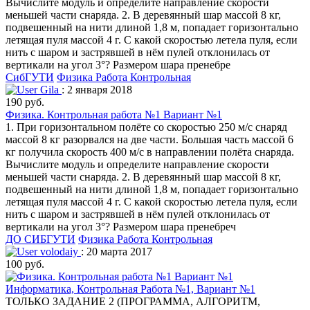
Вычислите модуль и определите направление скорости
меньшей части снаряда. 2. В деревянный шар массой 8 кг,
подвешенный на нити длиной 1,8 м, попадает горизонтально
летящая пуля массой 4 г. С какой скоростью летела пуля, если
нить с шаром и застрявшей в нём пулей отклонилась от
вертикали на угол 3°? Размером шара пренебре
СибГУТИ
Физика
Работа Контрольная
Gila
: 2 января 2018
190 руб.
Физика. Контрольная работа №1 Вариант №1
1. При горизонтальном полёте со скоростью 250 м/с снаряд
массой 8 кг разорвался на две части. Большая часть массой 6
кг получила скорость 400 м/с в направлении полёта снаряда.
Вычислите модуль и определите направление скорости
меньшей части снаряда. 2. В деревянный шар массой 8 кг,
подвешенный на нити длиной 1,8 м, попадает горизонтально
летящая пуля массой 4 г. С какой скоростью летела пуля, если
нить с шаром и застрявшей в нём пулей отклонилась от
вертикали на угол 3°? Размером шара пренебреч
ДО СИБГУТИ
Физика
Работа Контрольная
volodaiy
: 20 марта 2017
100 руб.
Информатика, Контрольная Работа №1, Вариант №1
ТОЛЬКО ЗАДАНИЕ 2 (ПРОГРАММА, АЛГОРИТМ,