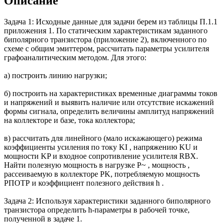
Описание
Задача 1: Исходные данные для задачи берем из таблицы П.1.1
приложения 1. По статическим характеристикам заданного
биполярного транзистора (приложение 2), включенного по
схеме с общим эмиттером, рассчитать параметры усилителя
графоаналитическим методом. Для этого:
а) построить линию нагрузки;
б) построить на характеристиках временные диаграммы токов
и напряжений и выявить наличие или отсутствие искажений
формы сигнала, определить величины амплитуд напряжений
на коллекторе и базе, тока коллектора;
в) рассчитать для линейного (мало искажающего) режима
коэффициенты усиления по току KI , напряжению KU и
мощности KP и входное сопротивление усилителя RВХ.
Найти полезную мощность в нагрузке P~ , мощность ,
рассеиваемую в коллекторе PK, потребляемую мощность
РПОТР и коэффициент полезного действия h .
Задача 2: Используя характеристики заданного биполярного
транзистора определить h-параметры в рабочей точке,
полученной в задаче 1.