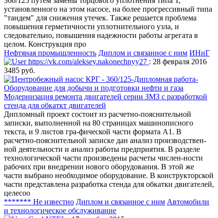
360/125 путем замены торцового уплотнения типа Т,
установленного на этом насосе, на более прогрессивный типа
"тандем" для снижения утечек. Также решается проблема
повышения герметичности уплотнительного узла, и
следовательно, повышения надежности работы агрегата в
целом. Конструкция про
Нефтяная промышленность
Диплом и связанное с ним
ИНиГ
https://vk.com/aleksey.nakonechnyy27
: 28 февраля 2016
3485 руб.
Модернизация ремонта двигателей серии ЗМЗ с разработкой
стенда для обкаткт двигателей
Дипломный проект состоит из расчетно-пояснительной
записки, выполненной на 80 страницах машинописного
текста, и 9 листов гра-фической части формата А1. В
расчетно-пояснительной записке дан анализ производствен-
ной деятельности и анализ работы предприятия. В разделе
технологической части произведены расчеты числен-ности
рабочих при внедрении нового оборудования. В этой же
части выбрано необходимое оборудование. В конструкторской
части представлена разработка стенда для обкатки двигателей,
целесоо
******* Не известно
Диплом и связанное с ним
Автомобили
и технологическое обслуживание