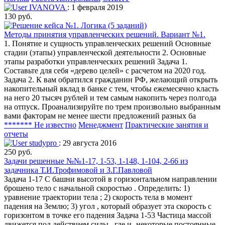
IVANOVA
: 1 февраля 2019
130 руб.
Методы принятия управленческих решений. Вариант №1.
1. Понятие и сущность управленческих решений Основные
стадии (этапы) управленческой деятельности 2. Основные
этапы разработки управленческих решений Задача 1.
Составьте для себя «дерево целей» с расчетом на 2020 год.
Задача 2. К вам обратился гражданин РФ, желающий открыть
накопительный вклад в банке с тем, чтобы ежемесячно класть
на него 20 тысяч рублей и тем самым накопить через полгода
на отпуск. Проанализируйте по трем произвольно выбранным
вами факторам не менее шести предложений разных ба
******* Не известно
Менеджмент
Практические занятия и
отчеты
studypro
: 29 августа 2016
250 руб.
Задачи решенные №№1-17, 1-53, 1-148, 1-104, 2-66 из
задачника Т.И.Трофимовой и З.Г.Павловой
Задача 1-17 С башни высотой в горизонтальном направлении
брошено тело с начальной скоростью . Определить: 1)
уравнение траектории тела ; 2) скорость тела в момент
падения на Землю; 3) угол , который образует эта скорость с
горизонтом в точке его падения Задача 1-53 Частица массой
движется под действием силы , где и -некоторые постоянные.