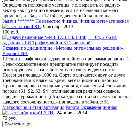
Определить положение частицы, т.е. выразить ее радиус-
вектор как функцию времени, если в начальный момент
времени , и . Задача 1-104 Подвешенный на нити ша
Задачи
******* Не известно
Физика. Физика математическая
romanoff81
: 9 октября 2013
100 руб.
Экзамен по дисциплине «Методы оптимальных решений».
Вариант №1
1.Решить графически задачу линейного программирования: 1.
Сельскохозяйственное предприятие планирует посадить
некоторую сельскохозяйственную культуру двух сортов.
Посевная площадь 1000 га. Сорта отличаются друг от друга
требованиями к влаге во время вегетационного периода.
Проанализировав погодные условия, выделены 4 состояния
погоды (S1, S2, S3, S4), отличающиеся режимом осадков.
Средняя урожайность (ц/га) каждого сорта на всем участке для
каждого состояния погоды приведена в таблице: S1
Метрология и стандартизация
Работа Экзаменационная
СибирскийГУТИ
: 24 апреля 2014
70 руб.
Показать еще