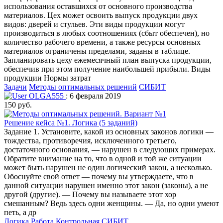
использования оставшихся от основного производства
материалов. Цех может освоить выпуск продукции двух
видов: дверей и стульев. Эти виды продукции могут
производиться в любых соотношениях (сбыт обеспечен), но
количество рабочего времени, а также ресурсы основных
материалов ограничены пределами, заданы в таблице.
Запланировать цеху ежемесячный план выпуска продукции,
обеспечив при этом получение наибольшей прибыли. Виды
продукции Нормы затрат
Задачи
Методы оптимальных решений
СИБИТ
OLGA555
: 6 февраля 2019
150 руб.
Решение кейса №1. Логика (5 заданий)
Задание 1. Установите, какой из основных законов логики —
тождества, противоречия, исключенного третьего,
достаточного основания, — нарушен в следующих примерах.
Обратите внимание на то, что в одной и той же ситуации
может быть нарушен не один логический закон, а несколько.
Обоснуйте свой ответ — почему вы утверждаете, что в
данной ситуации нарушен именно этот закон (законы), а не
другой (другие). — Почему вы называете этот хор
смешанным? Ведь здесь одни женщины. — Да, но одни умеют
петь, а др
Логика
Работа Контрольная
СИБИТ