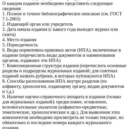
О каждом издании необходимо представить следующие
сведения:
1. Полное и точное библиографическое описание (см. ГОСТ
7.1-2003)
2. Издающий орган или учредитель
3. Дата начала издания (с какого года выходит журнал или
газета)
4. Место издания
5. Периодичность
6. Виды нормативно-правовых актов (НПА), включенные в
издание (перечислить виды документов и наименования
органов, издавших эти НПА)
7. Композиционная структура издания (перечислить основные
разделы и подразделы журнальных изданий; для газетных
изданий назвать рубрики, в которых публикуются НПА)
8. Способы расположения НПА внутри разделов (по
алфавиту, хронологии, издающему органу, видам документов
и т.д.)
9. Наличие научно-справочного аппарата в издании (только
для журнальных изданий): предисловие, оглавление,
вспомогательные указатели (алфавитно-предметные,
тематические, хронологические и др.). Для выявления этих
компонентов необходимо просмотреть не только текущие, но
обязательно и последние номера каждого журнального
издания.