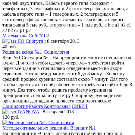
кабелей двух типов. Кабель первого типа содержит 4
телефонных, 3 телеграфных и 2 фототелеграфных каналов, а
кабель второго типа – 1 телефонных, 2 телеграфных и 5
фототелеграфных каналов. Стоимость 1 км кабеля первого
типа равна 5 тыс.руб., второго типа – 1 тыс.руб.. а b с а1 b1 с1
а2 b2 с2 p1 p2
Математика
СибГУТИ
ДО Сибгути
: 8 сентября 2013
40 руб.
Решение кейса №1. Социология
Кейс №1 Ситуация № 1 На предприятии многие специалисты
курят. Для того чтобы сделать «перекур» требуется пройти
через всё здание в специально отвёдённое место во дворе
строения. Этот переход занимает от 6 до 8 минут. Ко всему
средний процесс курения составлял около 7 минут. Для того
чтобы вернуться на своё рабочее место требуется ещё от 6 до 8
минут. Для того, чтобы решить проблему курения на
предприятии специалисту Петру Смирнову руководитель
организации дал задание провести социологическое
Социология
Работа Контрольная
СИБИТ
IVANOVA
: 8 февраля 2018
120 руб.
Методы оптимальных решений. Вариант №1
На предприятии «Старт» организуется побочный цех для