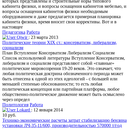
которых представлены и строительные норы типового
кабинета физики, и вопросы оснащения кабинетов мебелью, и
вопросы оснащения кабинетов физики необходимым
оборудованием и даже предлагается примерная планировка
кабинета физики, время вносит свои коррективы. Вот и в
настоящее
Педагогика
Работа
Qiwir
: 23 марта 2013
Политические теории XIX ст.: консерватизм, либерализм,
социализм
План Вступление Консерватизм Либерализм Социализм
Список используемой литературы Вступление Консерватизм,
либерализм и социализм представляют собой «главные»
политические мировоззрения 19-20 веков. Это означает, что
любая политическая доктрина обозначенного периода может
быть отнесена к одной из этих идеологий - с большей или
меньшей степенью обоснованности; то есть любая
политическая концепция или партийная платформа, любое
общественно-политическое движение может быть осмыслено
через определ
Политология
Работа
Lokard
: 12 января 2014
10 руб.
Технико-экономические расчеты затрат стабилизацию бензина
установки ЛЧ-35-11/600, производительностью 570000 т/год