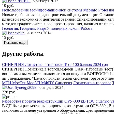
alfFRED
: 6 октября 2013
10 руб.
Использование геоинформационной системы MapInfo Profession
Новые требования к градостроительной документации Осталось
плановой экономике и централизованном финансировании кап
методов градостроительного проектирования, начиная от генер
Геология. Геодезия. Разраб. полезных ископ.
Работа
evelin
: 4 января 2014
15 руб.
Показать еще
Другие работы
СИНЕРГИЯ Логистика в торговле Тест 100 баллов 2024 год
СИНЕРГИЯ Логистика в торговле.фмен_БАК (Итоговый тест) 
вопросами вы можете ознакомиться до покупки ВОПРОСЫ: 1. В
ли утверждение: "Целью логистической системы торгового пред
МТИ МосТех МосАП МФПУ Синергия
Логистика в торговле
Synergy2098
: 6 апреля 2024
228 руб.
Разработка проекта реконструкции ОРУ-330 кВ ГЭС с целью у
В ДП были рассмотрены вопросы реконструкции ОРУ-330 кВ 
заключается замене устаревшего оборудования. Для проведени