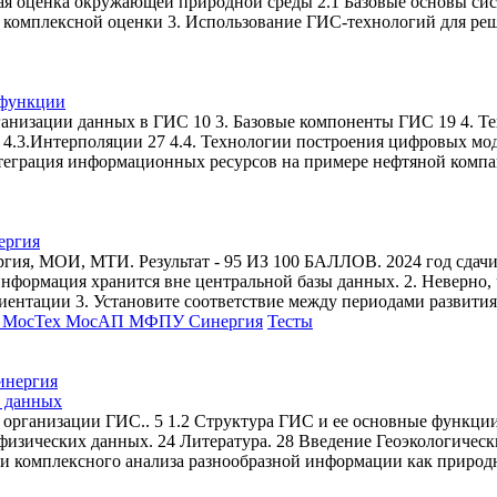
ная оценка окружающей природной среды 2.1 Базовые основы с
комплексной оценки 3. Использование ГИС-технологий для ре
 функции
рганизации данных в ГИС 10 3. Базовые компоненты ГИС 19 4. 
4.3.Интерполяции 27 4.4. Технологии построения цифровых мод
нтеграция информационных ресурсов на примере нефтяной компа
ергия
ргия, МОИ, МТИ. Результат - 95 ИЗ 100 БАЛЛОВ. 2024 год сдачи
информация хранится вне центральной базы данных. 2. Неверно
ентации 3. Установите соответствие между периодами развития
МосТех МосАП МФПУ Синергия
Тесты
з данных
организации ГИС.. 5 1.2 Структура ГИС и ее основные функции. 
физических данных. 24 Литература. 28 Введение Геоэкологическ
и комплексного анализа разнообразной информации как природн