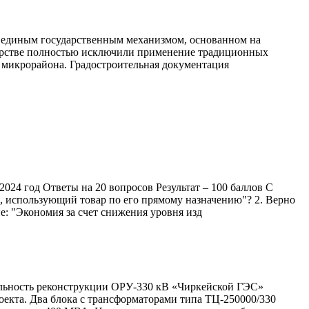
ь единым государственным механизмом, основанном на
дарстве полностью исключили применение традиционных
и микрорайона. Градостроительная документация
год Ответы на 20 вопросов Результат – 100 баллов С
, использующий товар по его прямому назначению"? 2. Верно
е: "Экономия за счет снижения уровня изд
льность реконструкции ОРУ-330 кВ «Чиркейской ГЭС»
оекта. Два блока с трансформаторами типа ТЦ-250000/330