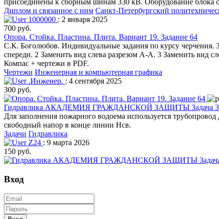
присоединены к сборным шинам 330 кВ. Оборудование блока 
Диплом и связанное с ним
Санкт-Петербургский политехничес
1000000
: 2 января 2025
700 руб.
Опора. Стойка. Пластина. Плита. Вариант 19. Задание 64
С.К. Боголюбов. Индивидуальные задания по курсу черчения. З
спереди. 2 Заменить вид слева разрезом А-А. 3 Заменить вид с
Компас + чертежи в PDF.
Чертежи
Инженерная и компьютерная графика
.Инженер.
: 4 сентября 2025
300 руб.
Гидравлика АКАДЕМИЯ ГРАЖДАНСКОЙ ЗАЩИТЫ Задача 3 
Для заполнения пожарного водоема используется трубопровод 
свободный напор в конце линии Нсв.
Задачи
Гидравлика
Z24
: 9 марта 2026
150 руб.
Вход