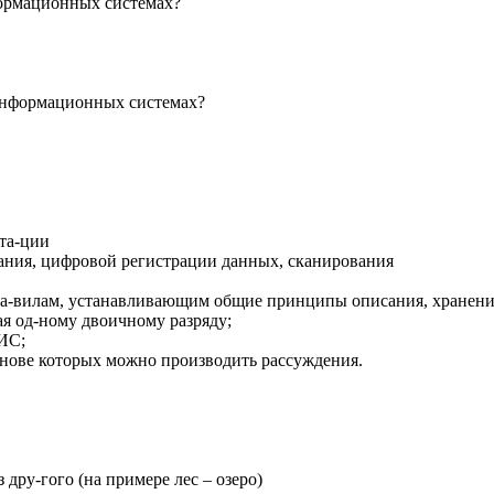
формационных системах?
-информационных системах?
рта-ции
вания, цифровой регистрации данных, сканирования
ра-вилам, устанавливающим общие принципы описания, хранени
я од-ному двоичному разряду;
ИС;
основе которых можно производить рассуждения.
ру-гого (на примере лес – озеро)