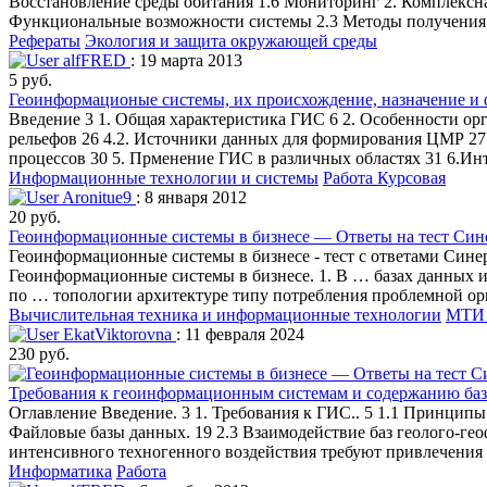
Восстановление среды обитания 1.6 Мониторинг 2. Комплекс
Функциональные возможности системы 2.3 Методы получения 
Рефераты
Экология и защита окружающей среды
alfFRED
: 19 марта 2013
5 руб.
Геоинформационые системы, их происхождение, назначение и
Введение 3 1. Общая характеристика ГИС 6 2. Особенности о
рельефов 26 4.2. Источники данных для формирования ЦМР 27 
процессов 30 5. Прменение ГИС в различных областях 31 6.И
Информационные технологии и системы
Работа Курсовая
Aronitue9
: 8 января 2012
20 руб.
Геоинформационные системы в бизнесе — Ответы на тест Син
Геоинформационные системы в бизнесе - тест с ответами Сине
Геоинформационные системы в бизнесе. 1. В … базах данных 
по … топологии архитектуре типу потребления проблемной ори
Вычислительная техника и информационные технологии
МТИ 
EkatViktorovna
: 11 февраля 2024
230 руб.
Требования к геоинформационным системам и содержанию ба
Оглавление Введение. 3 1. Требования к ГИС.. 5 1.1 Принципы 
Файловые базы данных. 19 2.3 Взаимодействие баз геолого-гео
интенсивного техногенного воздействия требуют привлечения 
Информатика
Работа