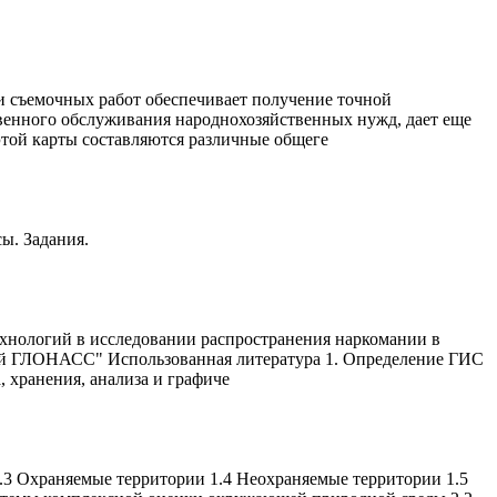
 и съемочных работ обеспечивает получение точной
венного обслуживания народнохозяйственных нужд, дает еще
этой карты составляются различные общеге
ы. Задания.
хнологий в исследовании распространения наркомании в
ый ГЛОНАСС" Использованная литература 1. Определение ГИС
 хранения, анализа и графиче
1.3 Охраняемые территории 1.4 Неохраняемые территории 1.5