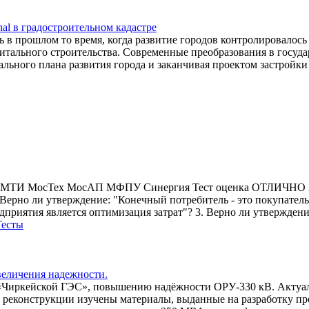
al в градостроительном кадастре
 в прошлом то время, когда развитие городов контролировалос
итального строительства. Современные преобразования в госу
ального плана развития города и заканчивая проектом застройк
МТИ МосТех МосАП МФПУ Синергия Тест оценка ОТЛИЧНО 2024 
ерно ли утверждение: "Конечный потребитель - это покупатель
приятия является оптимизация затрат"? 3. Верно ли утверждени
Тесты
величения надежности.
«Чиркейской ГЭС», повышению надёжности ОРУ-330 кВ. Актуа
я реконструкции изучены материалы, выданные на разработку пр