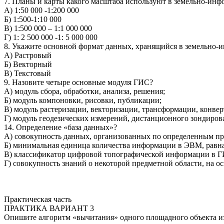
7. Планы и карты какого масштаба используют в земельно-ин
А) 1:50 000 -1:200 000
Б) 1:500-1:10 000
В) 1:500 000 – 1:1 000 000
Г) 1: 2 500 000 -1: 5 000 000
8. Укажите основной формат данных, хранящийся в земельно
А) Растровый
Б) Векторный
В) Текстовый
9. Назовите четыре основные модуля ГИС?
А) модуль сбора, обработки, анализа, решения;
Б) модуль компоновки, рисовки, публикации;
В) модуль растеризации, векторизации, трансформации, конве
Г) модуль геодезических измерений, дистанционного зондиро
14. Определение «база данных»?
А) совокупность данных, организованных по определенным п
Б) минимальная единица количества информации в ЭВМ, равна
В) классификатор цифровой топографической информации в Г
Г) совокупность знаний о некоторой предметной области, на 
Практическая часть
ПРАКТИКА ВАРИАНТ 3
Опишите алгоритм «вычитания» одного площадного объекта из д