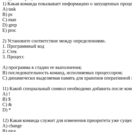
1) Какая команда показывает информацию о запущенных проце
A) task
B) ps
C) man
D) grep
E) proc
2) Установите соответствие между определениями.
1. Программный код
2. Стек
3. Процесс
A) программа в стадии ее выполнения;
B) последовательность команд, исполняемых процессором;
C) динамически выделяемая память для хранения оперативной
11) Какой специальный символ необходимо добавить после ком
A) !
B) $
C) &
D) *
12) Какая команда служит для изменения приоритета уже суще
A) change
B) nice