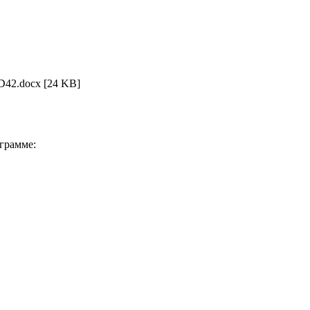
D42.docx
[24 KB]
грамме: