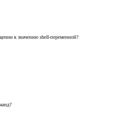
щении к значению shell-переменной?
манд?