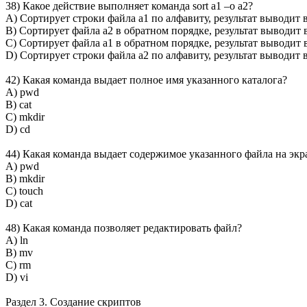
38) Какое действие выполняет команда sort a1 –o a2?
A) Сортирует строки файла a1 по алфавиту, результат выводит в
B) Сортирует файла a2 в обратном порядке, результат выводит в
C) Сортирует файла a1 в обратном порядке, результат выводит в
D) Сортирует строки файла a2 по алфавиту, результат выводит в
42) Какая команда выдает полное имя указанного каталога?
A) pwd
B) cat
C) mkdir
D) cd
44) Какая команда выдает содержимое указанного файла на экр
A) pwd
B) mkdir
C) touch
D) cat
48) Какая команда позволяет редактировать файл?
A) ln
B) mv
C) rm
D) vi
Раздел 3. Создание скриптов