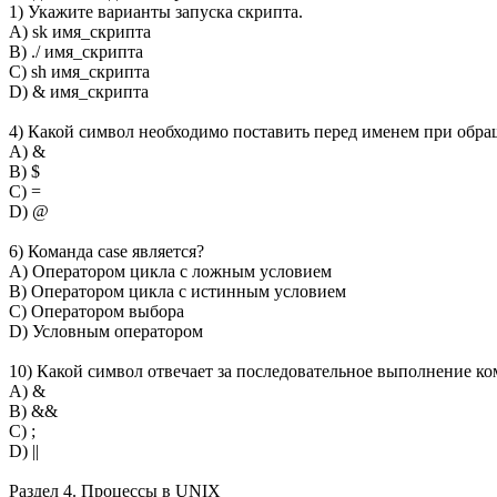
1) Укажите варианты запуска скрипта.
A) sk имя_скрипта
B) ./ имя_скрипта
C) sh имя_скрипта
D) & имя_скрипта
4) Какой символ необходимо поставить перед именем при обра
A) &
B) $
C) =
D) @
6) Команда case является?
A) Оператором цикла с ложным условием
B) Оператором цикла с истинным условием
C) Оператором выбора
D) Условным оператором
10) Какой символ отвечает за последовательное выполнение ко
A) &
B) &&
C) ;
D) ||
Раздел 4. Процессы в UNIX