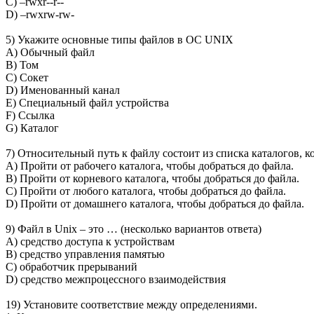
C) –rwxr--r--
D) –rwxrw-rw-
5) Укажите основные типы файлов в ОС UNIX
A) Обычный файл
B) Том
C) Сокет
D) Именованный канал
E) Специальный файл устройства
F) Ссылка
G) Каталог
7) Относительный путь к файлу состоит из списка каталогов,
A) Пройти от рабочего каталога, чтобы добраться до файла.
B) Пройти от корневого каталога, чтобы добраться до файла.
C) Пройти от любого каталога, чтобы добраться до файла.
D) Пройти от домашнего каталога, чтобы добраться до файла.
9) Файл в Unix – это … (несколько вариантов ответа)
A) средство доступа к устройствам
B) средство управления памятью
C) обработчик прерываний
D) средство межпроцессного взаимодействия
19) Установите соответствие между определениями.