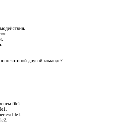
имодействия.
лов.
и.
и.
 по некоторой другой команде?
енем file2.
le1.
енем file1.
le2.