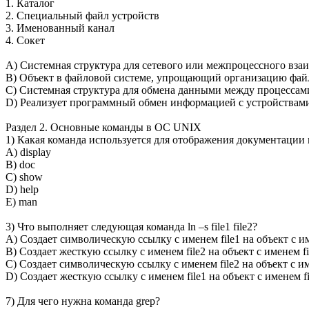
1. Каталог
2. Специальный файл устройств
3. Именованный канал
4. Сокет
A) Системная структура для сетевого или межпроцессного вза
B) Объект в файловой системе, упрощающий организацию фай
C) Системная структура для обмена данными между процессам
D) Реализует программный обмен информацией с устройствам
Раздел 2. Основные команды в ОС UNIX
1) Какая команда используется для отображения документации
A) display
B) doc
C) show
D) help
E) man
3) Что выполняет следующая команда ln –s file1 file2?
A) Создает символическую ссылку с именем file1 на объект с им
B) Создает жесткую ссылку с именем file2 на объект с именем fi
C) Создает символическую ссылку с именем file2 на объект с им
D) Создает жесткую ссылку с именем file1 на объект с именем fi
7) Для чего нужна команда grep?