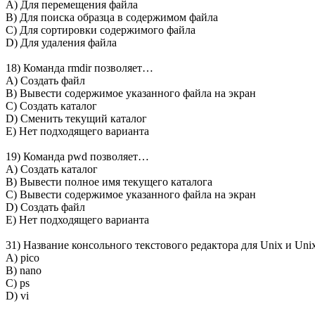
A) Для перемещения файла
B) Для поиска образца в содержимом файла
C) Для сортировки содержимого файла
D) Для удаления файла
18) Команда rmdir позволяет…
A) Создать файл
B) Вывести содержимое указанного файла на экран
C) Создать каталог
D) Сменить текущий каталог
E) Нет подходящего варианта
19) Команда pwd позволяет…
A) Создать каталог
B) Вывести полное имя текущего каталога
C) Вывести содержимое указанного файла на экран
D) Создать файл
E) Нет подходящего варианта
31) Название консольного текстового редактора для Unix и U
A) pico
B) nano
C) ps
D) vi