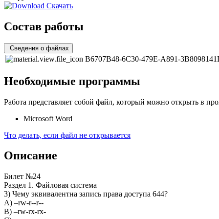
Скачать
Состав работы
Сведения о файлах
B6707B48-6C30-479E-A891-3B8098141
Необходимые программы
Работа представляет собой файл, который можно открыть в про
Microsoft Word
Что делать, если файл не открывается
Описание
Билет №24
Раздел 1. Файловая система
3) Чему эквивалентна запись права доступа 644?
A) –rw-r--r--
B) –rw-rx-rx-