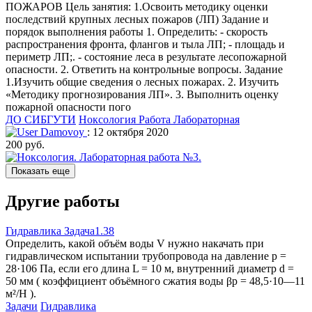
ПОЖАРОВ Цель занятия: 1.Освоить методику оценки
последствий крупных лесных пожаров (ЛП) Задание и
порядок выполнения работы 1. Определить: - скорость
распространения фронта, флангов и тыла ЛП; - площадь и
периметр ЛП;. - состояние леса в результате лесопожарной
опасности. 2. Ответить на контрольные вопросы. Задание
1.Изучить общие сведения о лесных пожарах. 2. Изучить
«Методику прогнозирования ЛП». 3. Выполнить оценку
пожарной опасности пого
ДО СИБГУТИ
Ноксология
Работа Лабораторная
Damovoy
: 12 октября 2020
200 руб.
Показать еще
Другие работы
Гидравлика Задача1.38
Определить, какой объём воды V нужно накачать при
гидравлическом испытании трубопровода на давление р =
28·106 Па, если его длина L = 10 м, внутренний диаметр d =
50 мм ( коэффициент объёмного сжатия воды βр = 48,5·10—11
м²/Н ).
Задачи
Гидравлика