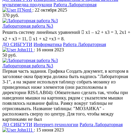
мультимедиа продукции
Работа Лабораторная
ITNerd
: 22 октября 2025
370 руб.
Лабораторная работа №3
Решить систему линейных уравнений  x1 – x2 + x3 = 3, 2x1 +
x2 + x3 = 11,  x1 + x2 +x3 = 8.
ДО СИБГУТИ
Информатика
Работа Лабораторная
John111
: 16 июня 2023
50 руб.
Лабораторная работа №3
Первая часть задания. Графика Создать документ, в котором в
заголовке окна браузера должна быть надпись "Лабораторная
3-1", а на экране используя таблицу собрать мозаику из
приведенных ниже элементов (они расположены в
директории RIS/LAB04): Обязательно сделать так, чтобы при
наведении мышки на картинку, рядом с указателем мышки
появлялось название файла. Рамку вокруг таблицы не
отрисовывать. Название таблицы: "МОЗАИКА" -
расположить сверху по центру. Для того, чтобы между
картинками не был
ДО СИБГУТИ
Интернет-технологии
Работа Лабораторная
John111
: 15 июня 2023