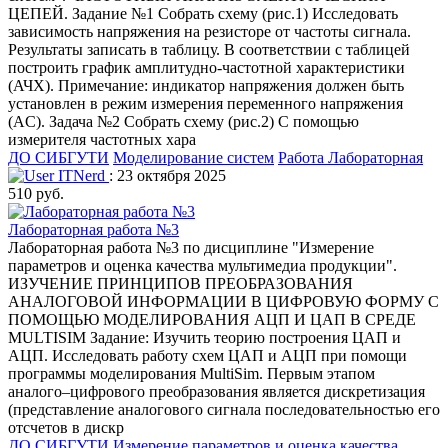
ЦЕПЕЙ. Задание №1 Собрать схему (рис.1) Исследовать
зависимость напряжения на резисторе от частоты сигнала.
Результаты записать в таблицу. В соответствии с таблицей
построить график амплитудно-частотной характеристики
(АЧХ). Примечание: индикатор напряжения должен быть
установлен в режим измерения переменного напряжения
(AC). Задача №2 Собрать схему (рис.2) С помощью
измерителя частотных хара
ДО СИБГУТИ
Моделирование систем
Работа Лабораторная
ITNerd
: 23 октября 2025
510 руб.
Лабораторная работа №3
Лабораторная работа №3 по дисциплине "Измерение
параметров и оценка качества мультимедиа продукции".
ИЗУЧЕНИЕ ПРИНЦИПОВ ПРЕОБРАЗОВАНИЯ
АНАЛОГОВОЙ ИНФОРМАЦИИ В ЦИФРОВУЮ ФОРМУ С
ПОМОЩЬЮ МОДЕЛИРОВАНИЯ АЦП И ЦАП В СРЕДЕ
MULTISIM Задание: Изучить теорию построения ЦАП и
АЦП. Исследовать работу схем ЦАП и АЦП при помощи
программы моделирования MultiSim. Первым этапом
аналого–цифрового преобразования является дискретизация
(представление аналогового сигнала последовательностью его
отсчетов в дискр
ДО СИБГУТИ
Измерение параметров и оценка качества