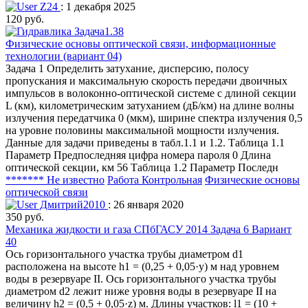
Z24
: 1 декабря 2025
120 руб.
Физические основы оптической связи, информационные
технологии (вариант 04)
Задача 1 Определить затухание, дисперсию, полосу
пропускания и максимальную скорость передачи двоичных
импульсов в волоконно-оптической системе с длиной секции
L (км), километрическим затуханием (дБ/км) на длине волны
излучения передатчика 0 (мкм), ширине спектра излучения 0,5
на уровне половины максимальной мощности излучения.
Данные для задачи приведены в табл.1.1 и 1.2. Таблица 1.1
Параметр Предпоследняя цифра номера пароля 0 Длина
оптической секции, км 56 Таблица 1.2 Параметр Последн
******* Не известно
Работа Контрольная
Физические основы
оптической связи
Дмитрий2010
: 26 января 2020
350 руб.
Механика жидкости и газа СПбГАСУ 2014 Задача 6 Вариант
40
Ось горизонтального участка трубы диаметром d1
расположена на высоте h1 = (0,25 + 0,05·y) м над уровнем
воды в резервуаре II. Ось горизонтального участка трубы
диаметром d2 лежит ниже уровня воды в резервуаре II на
величину h2 = (0,5 + 0,05·z) м. Длины участков: l1 = (10 +