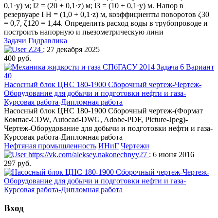
0,1·y) м; l2 = (20 + 0,1·z) м; l3 = (10 + 0,1·y) м. Напор в
резервуаре I H = (1,0 + 0,1·z) м, коэффициенты поворотов ζ30
= 0,7, ζ120 = 1,44. Определить расход воды в трубопроводе и
построить напорную и пьезометрическую лини
Задачи
Гидравлика
Z24
: 27 декабря 2025
400 руб.
Насосный блок ЦНС 180-1900 Сборочный чертеж-Чертеж-
Оборудование для добычи и подготовки нефти и газа-
Курсовая работа-Дипломная работа
Насосный блок ЦНС 180-1900 Сборочный чертеж-(Формат
Компас-CDW, Autocad-DWG, Adobe-PDF, Picture-Jpeg)-
Чертеж-Оборудование для добычи и подготовки нефти и газа-
Курсовая работа-Дипломная работа
Нефтяная промышленность
ИНиГ
Чертежи
https://vk.com/aleksey.nakonechnyy27
: 6 июня 2016
297 руб.
Вход