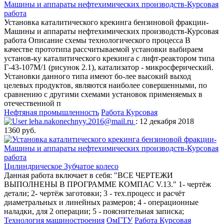
Машины и аппараты нефтехимических производств-Курсовая
работа
Установка каталитического крекинга бензиновой фракции-
Машины и аппараты нефтехимических производств-Курсовая
работа Описание схемы технологического процесса В
качестве прототипа рассчитываемой установки выбираем
установ-ку каталитического крекинга с лифт-реактором типа
Г-43-107М/1 (рисунок 2.1), катализатор - микросферический.
Установки данного типа имеют бо-лее высокий выход
целевых продуктов, являются наиболее совершенными, по
сравнению с другими схемами установок применяемых в
отечественной п
Нефтяная промышленность
Работа Курсовая
leha.nakonechnyy.2016@mail.ru
: 12 декабря 2018
1360 руб.
Цилиндрическое Зубчатое колесо
Данная работа включает в себя: "ВСЕ ЧЕРТЕЖИ
ВЫПОЛНЕНЫ В ПРОГРАММЕ КОМПАС V.13." 1- чертёж
детали; 2- чертёж заготовки; 3 - тех.процесс и расчёт
диаметральных и линейных размеров; 4 - операционные
наладки, для 2 операции; 5 - пояснительная записка;
Технология машиностроения
ОмГТУ
Работа Курсовая