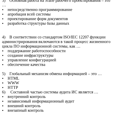
3) Основная работа на этапе рабочего проектирования – это
…
• непосредственно программирование
• апробация всей системы
• проектирование форм документов
• разработка структуры базы данных
4) В соответствии со стандартом ISO/IEC 12207 функции
администрирования включаются в такой процесс жизненного
цикла ПО информационной системы, как …
• поддержание работоспособности
• создание инфраструктуры
• управление конфигурацией
• обеспечение качества
5) Глобальный механизм обмена информацией – это …
• HTML
• WWW
• HTTP
6) Составной частью системы аудита ИС является …
• внутренний контроль
• независимый информационный аудит
• внешний контроль
• внезапный контроль