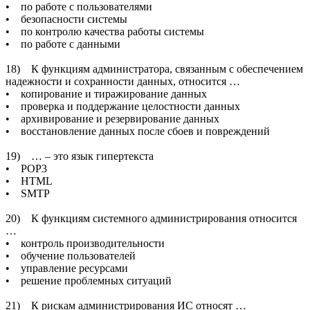
• по работе с пользователями
• безопасности системы
• по контролю качества работы системы
• по работе с данными
18) К функциям администратора, связанным с обеспечением
надежности и сохранности данных, относится …
• копирование и тиражирование данных
• проверка и поддержание целостности данных
• архивирование и резервирование данных
• восстановление данных после сбоев и повреждений
19) … – это язык гипертекста
• POP3
• HTML
• SMTP
20) К функциям системного администрирования относится
…
• контроль производительности
• обучение пользователей
• управление ресурсами
• решение проблемных ситуаций
21) К рискам администрирования ИС относят …