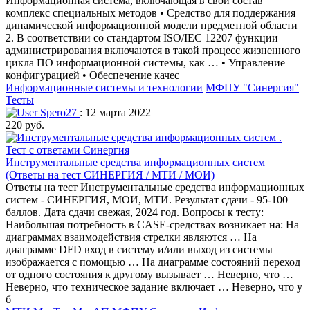
Информационная система, включающая в свой состав
комплекс специальных методов • Средство для поддержания
динамической информационной модели предметной области
2. В соответствии со стандартом ISO/IEC 12207 функции
администрирования включаются в такой процесс жизненного
цикла ПО информационной системы, как … • Управление
конфигурацией • Обеспечение качес
Информационные системы и технологии
МФПУ "Синергия"
Тесты
Spero27
: 12 марта 2022
220 руб.
Инструментальные средства информационных систем
(Ответы на тест СИНЕРГИЯ / МТИ / МОИ)
Ответы на тест Инструментальные средства информационных
систем - СИНЕРГИЯ, МОИ, МТИ. Результат сдачи - 95-100
баллов. Дата сдачи свежая, 2024 год. Вопросы к тесту:
Наибольшая потребность в CASE-средствах возникает на: На
диаграммах взаимодействия стрелки являются … На
диаграмме DFD вход в систему и/или выход из системы
изображается с помощью … На диаграмме состояний переход
от одного состояния к другому вызывает … Неверно, что …
Неверно, что техническое задание включает … Неверно, что у
б