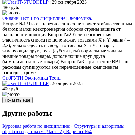
IT-STUDHELP
: 29 сентября 2023
480 руб.
Онлайн Тест 1 по дисциплине: Экономика.
Вопрос №1 Что из перечисленного не является общественным
благом: маяки электроэнергия оборона страны защита от
наводнений полиция Вопрос №2 Если перекрестная
эластичность спроса по цене между товарами X и Y равна ( –
2,3), можно сделать вывод, что товары X и Y: товары,
заменяющие друг друга (субституты) нормальные товары
низшие товары товары, дополняющие друг друга
(комплиментарные товары) Вопрос №3 При расчете ВВП по
расходам суммируются все перечисленные компоненты
расходов, кроме:
СибГУТИ
Экономика
Тесты
IT-STUDHELP
: 26 апреля 2023
400 руб.
Показать еще
Другие работы
Курсовая работа по дисциплине: «Структуры и алгоритмы
обработки данных». (Часть 2). Вариант №4