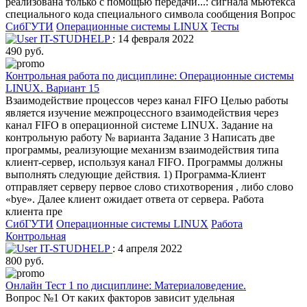
реализована только с помощью передачи...: сигнала мьютекса
специального кода специального символа сообщения Вопрос
СибГУТИ
Операционные системы LINUX
Тесты
IT-STUDHELP
: 14 февраля 2022
490 руб.
Контрольная работа по дисциплине: Операционные системы
LINUX. Вариант 15
Взаимодействие процессов через канал FIFO Целью работы
является изучение межпроцессного взаимодействия через
канал FIFO в операционной системе LINUX. Задание на
контрольную работу № варианта Задание 3 Написать две
программы, реализующие механизм взаимодействия типа
клиент-сервер, используя канал FIFO. Программы должны
выполнять следующие действия. 1) Программа-Клиент
отправляет серверу первое слово стихотворения , либо слово
«bye». Далее клиент ожидает ответа от сервера. Работа
клиента пре
СибГУТИ
Операционные системы LINUX
Работа
Контрольная
IT-STUDHELP
: 4 апреля 2022
800 руб.
Онлайн Тест 1 по дисциплине: Материаловедение.
Вопрос №1 От каких факторов зависит удельная