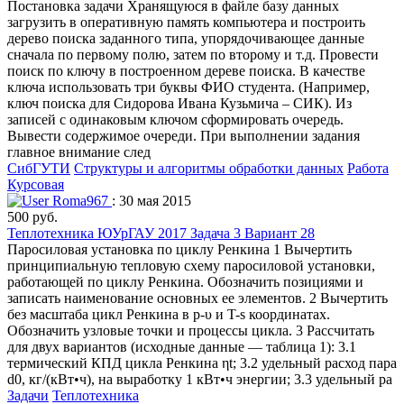
Постановка задачи Хранящуюся в файле базу данных
загрузить в оперативную память компьютера и построить
дерево поиска заданного типа, упорядочивающее данные
сначала по первому полю, затем по второму и т.д. Провести
поиск по ключу в построенном дереве поиска. В качестве
ключа использовать три буквы ФИО студента. (Например,
ключ поиска для Сидорова Ивана Кузьмича – СИК). Из
записей с одинаковым ключом сформировать очередь.
Вывести содержимое очереди. При выполнении задания
главное внимание след
СибГУТИ
Структуры и алгоритмы обработки данных
Работа
Курсовая
Roma967
: 30 мая 2015
500 руб.
Теплотехника ЮУрГАУ 2017 Задача 3 Вариант 28
Паросиловая установка по циклу Ренкина 1 Вычертить
принципиальную тепловую схему паросиловой установки,
работающей по циклу Ренкина. Обозначить позициями и
записать наименование основных ее элементов. 2 Вычертить
без масштаба цикл Ренкина в р-υ и T-s координатах.
Обозначить узловые точки и процессы цикла. 3 Рассчитать
для двух вариантов (исходные данные — таблица 1): 3.1
термический КПД цикла Ренкина ηt; 3.2 удельный расход пара
d0, кг/(кВт•ч), на выработку 1 кВт•ч энергии; 3.3 удельный ра
Задачи
Теплотехника