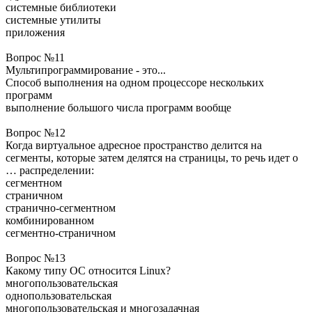
системные библиотеки
системные утилиты
приложения
Вопрос №11
Мультипрограммирование - это...
Способ выполнения на одном процессоре нескольких
программ
выполнение большого числа программ вообще
Вопрос №12
Когда виртуальное адресное пространство делится на
сегменты, которые затем делятся на страницы, то речь идет о
… распределении:
сегментном
страничном
странично-сегментном
комбинированном
сегментно-страничном
Вопрос №13
Какому типу ОС относится Linux?
многопользовательская
однопользовательская
многопользовательская и многозадачная