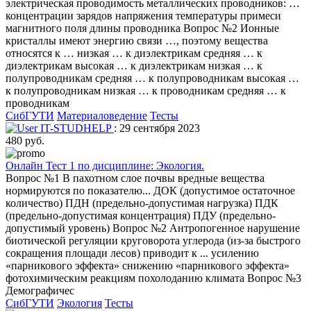
электрическая проводимость металлических проводников: …
концентрации зарядов напряжения температуры примеси
магнитного поля длины проводника Вопрос №2 Ионные
кристаллы имеют энергию связи …, поэтому вещества
относятся к … низкая … к диэлектрикам средняя … к
диэлектрикам высокая … к диэлектрикам низкая … к
полупроводникам средняя … к полупроводникам высокая …
к полупроводникам низкая … к проводникам средняя … к
проводникам
СибГУТИ
Материаловедение
Тесты
IT-STUDHELP
: 29 сентября 2023
480 руб.
Онлайн Тест 1 по дисциплине: Экология.
Вопрос №1 В пахотном слое почвы вредные вещества
нормируются по показателю... ДОК (допустимое остаточное
количество) ПДН (предельно-допустимая нагрузка) ПДК
(предельно-допустимая концентрация) ПДУ (предельно-
допустимый уровень) Вопрос №2 Антропогенное нарушение
биотической регуляции круговорота углерода (из-за быстрого
сокращения площади лесов) приводит к ... усилению
«парникового эффекта» снижению «парникового эффекта»
фотохимическим реакциям похолоданию климата Вопрос №3
Демографичес
СибГУТИ
Экология
Тесты