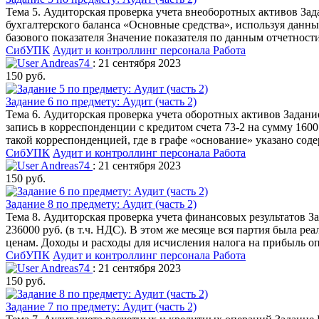
Тема 5. Аудиторская проверка учета внеоборотных активов Зад
бухгалтерского баланса «Основные средства», используя данн
базового показателя Значение показателя по данным отчетност
СибУПК
Аудит и контроллинг персонала
Работа
Andreas74
: 21 сентября 2023
150 руб.
Задание 6 по предмету: Аудит (часть 2)
Тема 6. Аудиторская проверка учета оборотных активов Задани
запись в корреспонденции с кредитом счета 73-2 на сумму 160
такой корреспонденцией, где в графе «основание» указано сод
СибУПК
Аудит и контроллинг персонала
Работа
Andreas74
: 21 сентября 2023
150 руб.
Задание 8 по предмету: Аудит (часть 2)
Тема 8. Аудиторская проверка учета финансовых результатов З
236000 руб. (в т.ч. НДС). В этом же месяце вся партия была р
ценам. Доходы и расходы для исчисления налога на прибыль о
СибУПК
Аудит и контроллинг персонала
Работа
Andreas74
: 21 сентября 2023
150 руб.
Задание 7 по предмету: Аудит (часть 2)