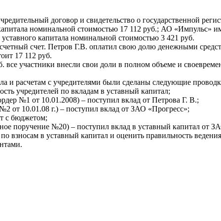
, учредительный договор и свидетельство о государственной рег
 капитала номинальной стоимостью 17 112 руб.; АО «Импульс» и
% уставного капитала номинальной стоимостью 3 421 руб.
етный счет. Петров Г.В. оплатил свою долю денежными средства
оит 17 112 руб.
. все участники внесли свои доли в полном объеме и своеврем
ала и расчетам с учредителями были сделаны следующие проводк
ность учредителей по вкладам в уставный капитал;
рдер №1 от 10.01.2008) – поступил вклад от Петрова Г. В.;
 №2 от 10.01.08 г.) – поступил вклад от ЗАО «Прогресс»;
ет с бюджетом;
тежное поручение №20) – поступил вклад в уставный капитал от З
 по взносам в уставный капитал и оценить правильность ведени
нтами.