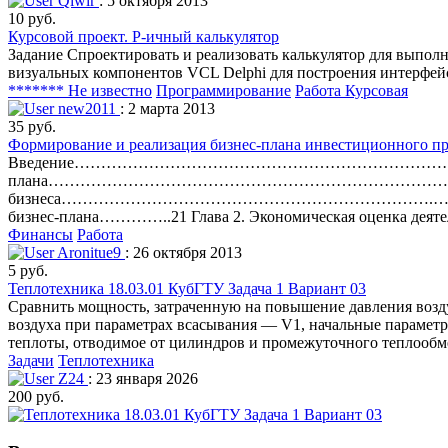
Qiwir
: 5 октября 2013
10 руб.
Курсовой проект. P-ичный калькулятор
Задание Спроектировать и реализовать калькулятор для выполн
визуальных компонентов VCL Delphi для построения интерфейс
******* Не известно
Программирование
Работа Курсовая
new2011
: 2 марта 2013
35 руб.
Формирование и реализация бизнес-плана инвестиционного пр
Введение……………………………………………………………………..…….3 Глава
плана…………………………………………………………………………..…...7 1.1. М
бизнеса…………………………………………………………….…7 1.2. Соде
бизнес-плана…………..21 Глава 2. Экономическая оценка деяте
Финансы
Работа
Aronitue9
: 26 октября 2013
5 руб.
Теплотехника 18.03.01 КубГТУ Задача 1 Вариант 03
Сравнить мощность, затраченную на повышение давления возду
воздуха при параметрах всасывания — V1, начальные параметры
теплоты, отводимое от цилиндров и промежуточного теплообме
Задачи
Теплотехника
Z24
: 23 января 2026
200 руб.