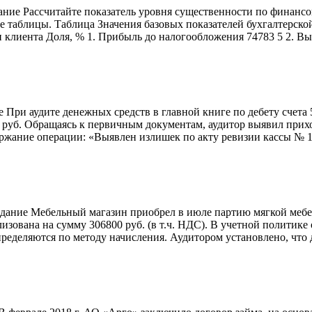
ание Рассчитайте показатель уровня существенности по финансов
ые таблицы. Таблица Значения базовых показателей бухгалтерс
и клиента Доля, % 1. Прибыль до налогообложения 74783 5 2. Вы
е При аудите денежных средств в главной книге по дебету счет
0 руб. Обращаясь к первичным документам, аудитор выявил прих
ержание операции: «Выявлен излишек по акту ревизии кассы № 1
адание Мебельный магазин приобрел в июле партию мягкой мебел
еализована на сумму 306800 руб. (в т.ч. НДС). В учетной полит
пределяются по методу начисления. Аудитором установлено, что