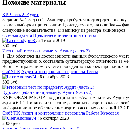
Похожие материалы
КР. Часть 2. Аудит.
Задание № 1 Задача 1. Аудитору требуется подтвердить оценку
размер выборки при условии: 1) ожидаемая одна ошибка — фак
следующие доказательства: 1) выписку из реестра акционеров
Основы аудита
Практические занятия и отчеты
studypro3
: 24 июня 2019
350 руб.
Итоговый тест по предмету: Аудит (часть 2)
1. Для обеспечения достоверности данных бухгалтерского учет
предшествующий b. составлять бухгалтерскую отчетность за мес
Верным отражением в учете проведенной корректировки начисл
СибУПК
Аудит и контроллинг персонала
Тесты
Andreas74
: 6 октября 2023
300 руб.
Курсовая работа по предмету: Аудит (часть 2)
КУРСОВАЯ РАБОТА по дисциплине «Аудит» на тему Аудит уче
аудита 6 1.1 Понятие и значение денежных средств в кассе, ос
информационное обеспечение аудита кассовых операций 12 2.
СибУПК
Аудит и контроллинг персонала
Работа Курсовая
Andreas74
: 6 октября 2023
2000 руб.
Задание 5 по предмету: Аудит (часть 2)