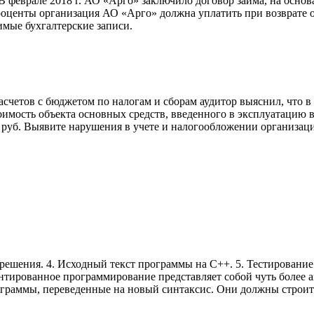
 феврале 2018 г. АО «Арго» заключило договор займа, на основа
проценты организация АО «Арго» должна уплатить при возврате
мые бухгалтерские записи.
расчетов с бюджетом по налогам и сборам аудитор выяснил, что 
имость объекта основных средств, введенного в эксплуатацию в
0 руб. Выявите нарушения в учете и налогообложении организаци
ешения. 4. Исходный текст программы на С++. 5. Тестировани
тированное программирование представляет собой чуть более 
граммы, переведенные на новый синтаксис. Они должны строит