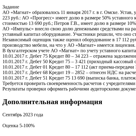
Задание
АО «Магнат» образовалось 11 января 2017 г. в г. Омске. Устав
223 руб.: АО «Прогресс» имеет долю в размере 50% уставного
стоимостью 13 690 руб.; Петров Г.В., имеет долю в размере 10
АО «Импульс» внесло свою долю денежными средствами на расч
уставный капитал оборудование. Участники решили, что оно ст
Независимый оценщик также оценил оборудование в 17 112 руб
производство мебели, на что у АО «Магнат» имеется лицензия.
В бухгалтерском учете АО «Магнат» по учету уставного капит
10.01.2017 г. Дебет 75 Кредит 80 – 34 223 – отражена задолжен
10.01.2017 г. Дебет 50 Кредит 75 – 3 421 (приходный кассовый о
10.01.2017 г. Дебет 01 Кредит 80 – 17 112 (акт приема-передачи
10.01.2017 г. Дебет 68 Кредит 19 – 2852 – отнесен НДС на расч
10.01.2017 г. Дебет 51 Кредит 75 13 690 (выписка банка, пла
Требуется проверить своевременность расчетов с учредителями
Результаты проверки оформить рабочими аудиторскими докуме
Дополнительная информация
Сентябрь 2023 года
Оценка 5-100%