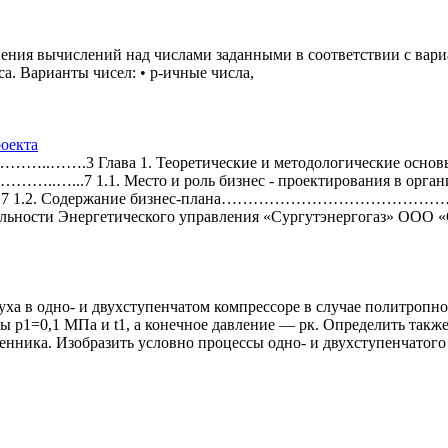
ения вычислений над числами заданными в соответствии с вариа
а. Варианты чисел: • р-ичные числа,
оекта
 1. Теоретические и методологические основы раз
есто и роль бизнес - проектирования в организац
ржание бизнес-плана……………………………………………..13 1.3
льности Энергетического управления «Сургутэнергогаз» ООО «
ха в одно- и двухступенчатом компрессоре в случае политропно
 р1=0,1 МПа и t1, а конечное давление — рк. Определить также
нника. Изобразить условно процессы одно- и двухступенчатого 