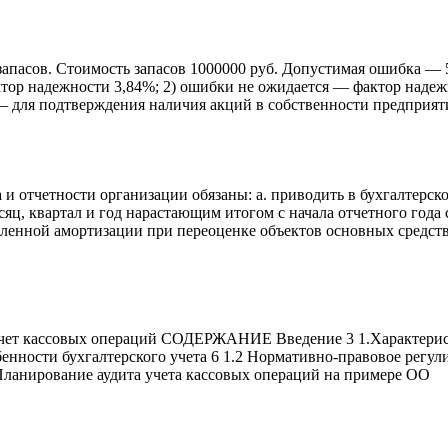
 запасов. Стоимость запасов 1000000 руб. Допустимая ошибка — 
тор надежности 3,84%; 2) ошибки не ожидается — фактор надежн
 — для подтверждения наличия акций в собственности предприят
а и отчетности организации обязаны: а. приводить в бухгалтерс
яц, квартал и год нарастающим итогом с начала отчетного года 
енной амортизации при переоценке объектов основных средств а
т кассовых операций СОДЕРЖАНИЕ Введение 3 1.Характеристик
обенности бухгалтерского учета 6 1.2 Нормативно-правовое регу
Планирование аудита учета кассовых операций на примере ОО