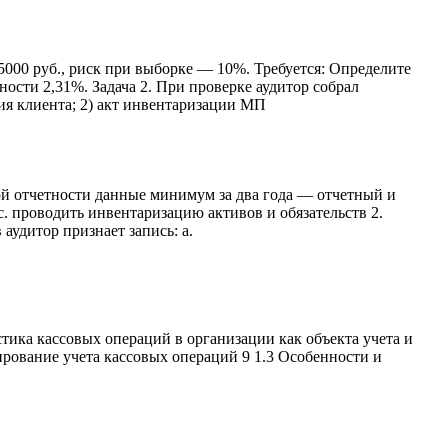
5000 руб., риск при выборке — 10%. Требуется: Определите
ости 2,31%. Задача 2. При проверке аудитор собрал
ия клиента; 2) акт инвентаризации МП
кой отчетности данные минимум за два года — отчетный и
c. проводить инвентаризацию активов и обязательств 2.
удитор признает запись: а.
а кассовых операций в организации как объекта учета и
лирование учета кассовых операций 9 1.3 Особенности и