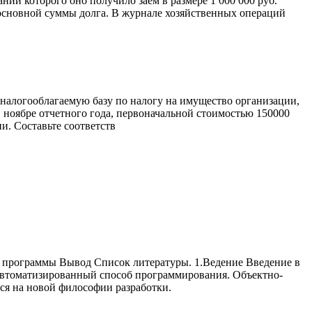
нии которого оно получило заем в размере 1 000 000 руб.
 основной суммы долга. В журнале хозяйственных операций
в налогооблагаемую базу по налогу на имущество организации,
 ноябре отчетного года, первоначальной стоимостью 150000
и. Составьте соответств
е программы Вывод Список литературы. 1.Ведение Введение в
автоматизированный способ программирования. Объектно-
ся на новой философии разработки.