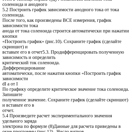
соленоида и анодного
5.2 Построить график зависимости анодного тока от тока
соленоида.
После того, как произведены ВСЕ измерения, график
зависимости тока
анода от тока соленоида строится автоматически при нажатии
кнопки
«Построить график» (рис.10). Сохраните график (сделайте
скриншот) и
вставьте его в отчет5.3. Продифференцировать полученную
зависимость и определить
критический ток соленоида.
Дифференцирование
автоматически, после нажатия кнопки «Построить график
зависимости
dI a от I
По графику определите критическое значение тока соленоида.
Запишите
полученное значение. Сохраните график (сделайте скриншот)
и вставьте его в
отчет.
5.4 Произведите расчет экспериментального значения
удельного заряда
электрона по формуле (8)Данные для расчета приведены в
окне программы (рис.12) . Число витков