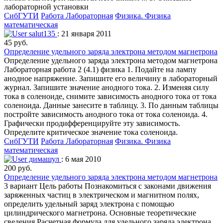
лабораторной установки
СибГУТИ
Работа Лабораторная
Физика. Физика
математическая
salut135
: 21 января 2011
45 руб.
Определение удельного заряда электрона методом магнетрона
Определение удельного заряда электрона методом магнетрона
Лабораторная работа 2 (4.1) физика 1. Подайте на лампу
анодное напряжение. Запишите его величину в лабораторный
журнал. Запишите значение анодного тока. 2. Изменяя силу
тока в соленоиде, снимите зависимость анодного тока от тока
соленоида. Данные занесите в таблицу. 3. По данным таблицы
постройте зависимость анодного тока от тока соленоида. 4.
Графически продифференцируйте эту зависимость.
Определите критическое значение тока соленоида.
СибГУТИ
Работа Лабораторная
Физика. Физика
математическая
димашул
: 6 мая 2010
200 руб.
Определение удельного заряда электрона методом магнетрона
3 вариант Цель работы Познакомиться с законами движения
заряженных частиц в электрическом и магнитном полях,
определить удельный заряд электрона с помощью
цилиндрического магнетрона. Основные теоретические
сведения Расчетная формула для удельного заряда электрона