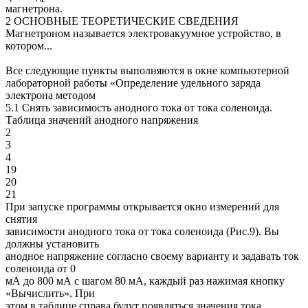
магнетрона.
2 ОСНОВНЫЕ ТЕОРЕТИЧЕСКИЕ СВЕДЕНИЯ
Магнетроном называется электровакуумное устройство, в
котором...
Все следующие пункты выполняются в окне компьютерной
лабораторной работы «Определение удельного заряда
электрона методом
5.1 Снять зависимость анодного тока от тока соленоида.
Таблица значений анодного напряжения
2
3
4
19
20
21
При запуске программы открывается окно измерений для
снятия
зависимости анодного тока от тока соленоида (Рис.9). Вы
должны установить
анодное напряжение согласно своему варианту и задавать ток
соленоида от 0
мА до 800 мА с шагом 80 мА, каждый раз нажимая кнопку
«Вычислить». При
этом в таблице справа будут появляться значения тока