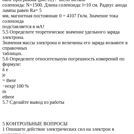
соленоида: N=1500. Длина соленоида: l=10 см. Радиус анода
лампы равен Ra= 5
мм, магнитная постоянная: 0 = 4107 Гн/м. Значение тока
соленоида
подставляется в мА!
5.5 Определите теоретическое значение удельного заряда
электрона.
Значения массы электрона и величины его заряда возьмите в
справочных
таблицах.
5.6 Определите относительную погрешность измерений по
формуле:
δ e
|e
= theor
−eexp|⋅100 %
m
etheor
5.7 Сделайте вывод из работы
5 КОНТРОЛЬНЫЕ ВОПРОСЫ
1 Опишите действие электрических сил на электрон в