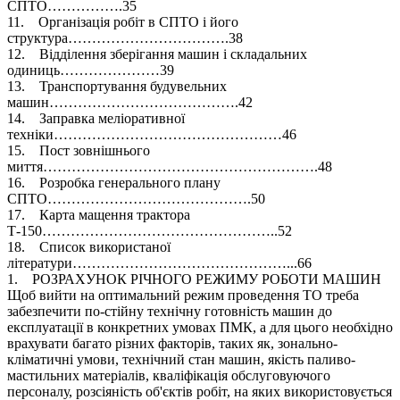
СПТО…………….35
11. Організація робіт в СПТО і його
структура…………………………….38
12. Відділення зберігання машин і складальних
одиниць…………………39
13. Транспортування будувельних
машин………………………………….42
14. Заправка меліоративної
техніки…………………………………………46
15. Пост зовнішнього
миття………………………………………………….48
16. Розробка генерального плану
СПТО…………………………………….50
17. Карта мащення трактора
Т-150…………………………………………..52
18. Список використаної
літератури………………………………………...66
1. РОЗРАХУНОК РІЧНОГО РЕЖИМУ РОБОТИ МАШИН
Щоб вийти на оптимальний режим проведення ТО треба
забезпечити по-стійну технічну готовність машин до
експлуатації в конкретних умовах ПМК, а для цього необхідно
врахувати багато різних факторів, таких як, зонально-
кліматичні умови, технічний стан машин, якість паливо-
мастильних матеріалів, кваліфікація обслуговуючого
персоналу, розсіяність об'єктів робіт, на яких використовується