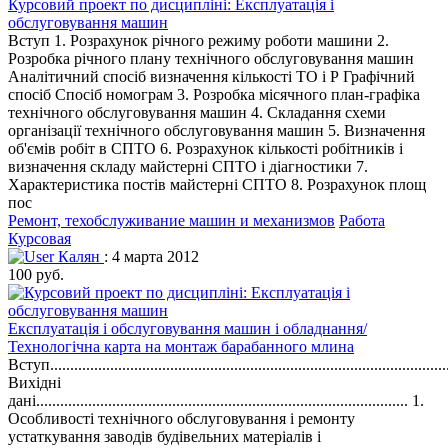
Курсовий проект по дисципліні: Експлуатація і
обслуговування машин
Вступ 1. Розрахунок річного режиму роботи машини 2.
Розробка річного плану технічного обслуговування машин
Аналітичний спосіб визначення кількості ТО і Р Графічний
спосіб Спосіб номограм 3. Розробка місячного план-графіка
технічного обслуговування машин 4. Складання схеми
організації технічного обслуговування машин 5. Визначення
об'ємів робіт в СПТО 6. Розрахунок кількості робітників і
визначення складу майстерні СПТО і діагностики 7.
Характеристика постів майстерні СПТО 8. Розрахунок площ
пос
Ремонт, техобслуживание машин и механизмов
Работа
Курсовая
Калян
: 4 марта 2012
100 руб.
Експлуатація і обслуговування машин і обладнання/
Технологічна карта на монтаж барабанного млина
Вступ...................................................................................................
Вихідні
дані............................................................................................. 1.
Особливості технічного обслуговування і ремонту
устаткування заводів будівельних матеріалів і