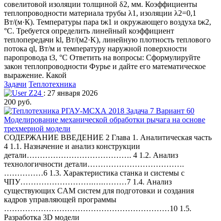
совелитовой изоляции толщиной δ2, мм. Коэффициенты
теплопроводности материала трубы λ1, изоляции λ2=0,1
Вт/(м·К). Температуры пара tж1 и окружающего воздуха tж2,
°С. Требуется определить линейный коэффициент
теплопередачи kl, Вт/(м2·K), линейную плотность теплового
потока ql, Вт/м и температуру наружной поверхности
паропровода t3, °С Ответить на вопросы: Сформулируйте
закон теплопроводности Фурье и дайте его математическое
выражение. Какой
Задачи
Теплотехника
Z24
: 27 января 2026
200 руб.
Моделирование механической обработки рычага на основе
трехмерной модели
СОДЕРЖАНИЕ ВВЕДЕНИЕ 2 Глава 1. Аналитическая часть
4 1.1. Назначение и анализ конструкции
детали…………………………………. 4 1.2. Анализ
технологичности детали……………………………….
……………6 1.3. Характеристика станка и системы с
ЧПУ……………………….….………7 1.4. Анализ
существующих CAM систем для подготовки и создания
кадров управляющей программы
………………………………………………………10 1.5.
Разработка 3D модели