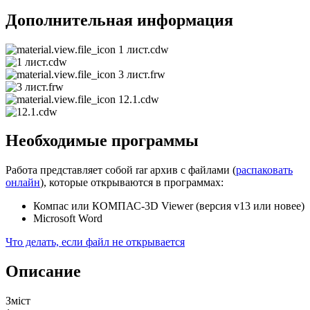
Дополнительная информация
1 лист.cdw
3 лист.frw
12.1.cdw
Необходимые программы
Работа представляет собой rar архив с файлами (
распаковать
онлайн
), которые открываются в программах:
Компас или КОМПАС-3D Viewer (версия v13 или новее)
Microsoft Word
Что делать, если файл не открывается
Описание
Зміст