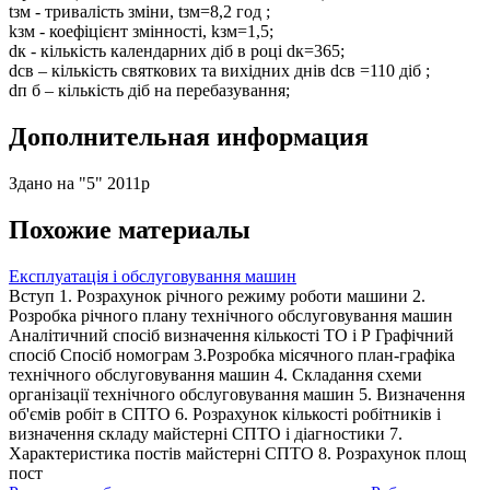
tзм - тривалість зміни, tзм=8,2 год ;
kзм - коефіцієнт змінності, kзм=1,5;
dк - кількість календарних діб в році dк=365;
dсв – кількість святкових та вихідних днів dсв =110 діб ;
dп б – кількість діб на перебазування;
Дополнительная информация
Здано на "5" 2011р
Похожие материалы
Експлуатація і обслуговування машин
Вступ 1. Розрахунок річного режиму роботи машини 2.
Розробка річного плану технічного обслуговування машин
Аналітичний спосіб визначення кількості ТО і Р Графічний
спосіб Спосіб номограм 3.Розробка місячного план-графіка
технічного обслуговування машин 4. Складання схеми
організації технічного обслуговування машин 5. Визначення
об'ємів робіт в СПТО 6. Розрахунок кількості робітників і
визначення складу майстерні СПТО і діагностики 7.
Характеристика постів майстерні СПТО 8. Розрахунок площ
пост