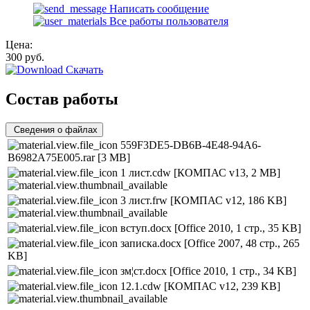
Написать сообщение
Все работы пользователя
Цена:
300
руб.
Скачать
Состав работы
Сведения о файлах
559F3DE5-DB6B-4E48-94A6-
B6982A75E005.rar
[3 MB]
1 лист.cdw
[КОМПАС v13, 2 MB]
3 лист.frw
[КОМПАС v12, 186 KB]
вступ.docx
[Office 2010, 1 стр., 35 KB]
записка.docx
[Office 2007, 48 стр., 265
KB]
зм¦ст.docx
[Office 2010, 1 стр., 34 KB]
12.1.cdw
[КОМПАС v12, 239 KB]