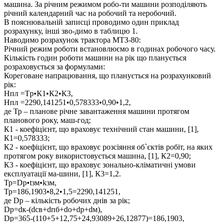
машина. За річним режимом робо-ти машини розподіляють
річний календарний час на робочий та неробочий.
В пояснювальній записці проводимо один приклад
розрахунку, інші зво-димо в таблицю 1.
Наводимо розрахунок трактора МТЗ-80:
Річний режим роботи встановлюємо в годинах робочого часу.
Кількість годин роботи машини на рік що планується
розраховується за формулами:
Кореговане напрацювання, що планується на розрахунковий
рік:
Нпл =Tр•К1•К2•К3,
Нпл =2290,141251•0,578333•0,90•1,2,
де Тр – планове річне завантаження машини протягом
планового року, маш-год;
К1 - коефіцієнт, що враховує технічний стан машини, [1],
К1=0,578333;
К2 - коефіцієнт, що враховує розсіяння об`єктів робіт, на яких
протягом року використовується машина, [1], К2=0,90;
К3 - коефіцієнт, що враховує зонально-кліматичні умови
експлуатації ма-шини, [1], К3=1,2.
Тр=Dр•tзм•kзм,
Тр=186,1903•8,2•1,5=2290,141251,
де Dр – кількість робочих днів за рік;
Dр=dк-(dсв+dпб+dо+dр+dм),
Dр=365-(110+5+12,75+24,93089+26,12877)=186,1903,