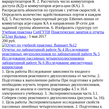
маршрутизаторов R. 2. Рассчитать число коммутаторов
доступа (КД) и коммутаторов агрега-ции (КА). 3.
Распределить абонентов по группам с учётом скоростей. 4.
Определить количество задействованных портов в каждом
КД. 5. Рассчитать транспортный ресурс Ethernet-линии от
коммутатора агре-гации КА в направлении IP-сети для
заданной группы абонентов. 6. Изобразить структуру сет
Учебная практика
СибГУТИ
Практические занятия и отчеты
Колька
: 3 мая 2017
200 руб.
Отчеты: по лабораторной работе № 4 Исследование
реактивных двухполюсников по лабораторной работе № 5
Исследование пассивных четырехполюсниковпо
лабораторной работе № 6 Исследование амплитудных
корректоров
1. Цель работы Исследование зависимости входного
сопротивления реактивного двухполюсника от частоты. 2.
Подготовка к выполнению работы При подготовке к работе
необходимо изучить теорию реактивных двухполюсников,
методы их анализа и синтеза (параграфы 4.5 и 16.6
электронного учебника). 3. Экспериментальная часть 3.1.
Соберем схему реактивного двухполюсника (рисунок 1а, 1б).
1. Цель работы Экспериментальное исследование свойств
пассивных линейных четырехполюсников. 2. Подготовка к