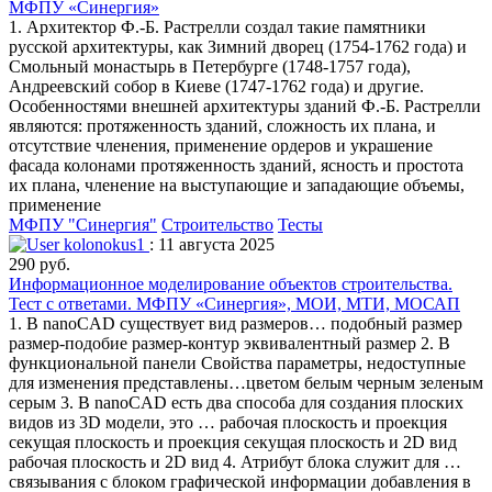
МФПУ «Синергия»
1. Архитектор Ф.-Б. Растрелли создал такие памятники
русской архитектуры, как Зимний дворец (1754-1762 года) и
Смольный монастырь в Петербурге (1748-1757 года),
Андреевский собор в Киеве (1747-1762 года) и другие.
Особенностями внешней архитектуры зданий Ф.-Б. Растрелли
являются: протяженность зданий, сложность их плана, и
отсутствие членения, применение ордеров и украшение
фасада колонами протяженность зданий, ясность и простота
их плана, членение на выступающие и западающие объемы,
применение
МФПУ "Синергия"
Строительство
Тесты
kolonokus1
: 11 августа 2025
290 руб.
Информационное моделирование объектов строительства.
Тест с ответами. МФПУ «Синергия», МОИ, МТИ, МОСАП
1. В nanoCAD существует вид размеров… подобный размер
размер-подобие размер-контур эквивалентный размер 2. В
функциональной панели Свойства параметры, недоступные
для изменения представлены…цветом белым черным зеленым
серым 3. В nanoCAD есть два способа для создания плоских
видов из 3D модели, это … рабочая плоскость и проекция
секущая плоскость и проекция секущая плоскость и 2D вид
рабочая плоскость и 2D вид 4. Атрибут блока служит для …
связывания с блоком графической информации добавления в