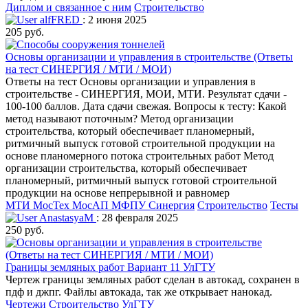
Диплом и связанное с ним
Строительство
alfFRED
: 2 июня 2025
205 руб.
Основы организации и управления в строительстве (Ответы
на тест СИНЕРГИЯ / МТИ / МОИ)
Ответы на тест Основы организации и управления в
строительстве - СИНЕРГИЯ, МОИ, МТИ. Результат сдачи -
100-100 баллов. Дата сдачи свежая. Вопросы к тесту: Какой
метод называют поточным? Метод организации
строительства, который обеспечивает планомерный,
ритмичный выпуск готовой строительной продукции на
основе планомерного потока строительных работ Метод
организации строительства, который обеспечивает
планомерный, ритмичный выпуск готовой строительной
продукции на основе непрерывной и равномер
МТИ МосТех МосАП МФПУ Синергия
Строительство
Тесты
AnastasyaM
: 28 февраля 2025
250 руб.
Границы земляных работ Вариант 11 УлГТУ
Чертеж границы земляных работ сделан в автокад, сохранен в
пдф и джпг. Файлы автокада, так же открывает нанокад.
Чертежи
Строительство
УлГТУ