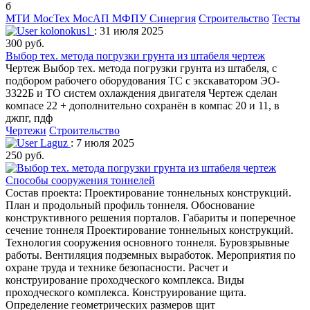
б
МТИ МосТех МосАП МФПУ Синергия
Строительство
Тесты
kolonokus1
: 31 июля 2025
300 руб.
Выбор тех. метода погрузки грунта из штабеля чертеж
Чертеж Выбор тех. метода погрузки грунта из штабеля, с
подбором рабочего оборудования ТС с экскаватором ЭО-
3322Б и ТО систем охлаждения двигателя Чертеж сделан
компасе 22 + дополнительно сохранён в компас 20 и 11, в
джпг, пдф
Чертежи
Строительство
Laguz
: 7 июля 2025
250 руб.
Способы сооружения тоннелей
Состав проекта: Проектирование тоннельных конструкций.
План и продольный профиль тоннеля. Обоснование
конструктивного решения порталов. Габариты и поперечное
сечение тоннеля Проектирование тоннельных конструкций.
Технология сооружения основного тоннеля. Буровзрывные
работы. Вентиляция подземных выработок. Мероприятия по
охране труда и технике безопасности. Расчет и
конструирование проходческого комплекса. Виды
проходческого комплекса. Конструирование щита.
Определение геометрических размеров щит