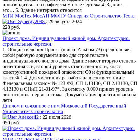
производится... на графическом поле чертежа 4. Здание –
это… 5. Здание интерната относится
МТИ МосТех МосАП МФПУ Синергия
Строительство
Тесты
Synergy2098
: 29 августа 2024
228 руб.
Проект дома. Индивидуальный жилой дом. Архитектурно-
строительные чертежи.
1. Общие сведения Проект (шифр: Альбом 73) представляет
собой рабочую документацию для строительства
индивидуального жилого дома. Здание имеет вторую степень
огнестойкости, второй уровень ответственности, класс
конструктивной пожарной опасности С0 и функциональный
класс Ф 1.4. Документация разработана в соответствии с
Федеральным законом № 123-ФЗ, СП 1.13130, СП 2.13130, СП
4.13130 и СНиП 21-01-97*. За отметку 0,000 принят уровень
чистого пола первого этажа. Документация ориентирована на
летн
Диплом и связанное с ним
Московский Государственный
Университет
Строительство
Алексей2
: 22 июля 2026
950 руб.
МТИ // ОТВЕТЫ // ГОС // «Строительство» //