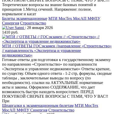
ПОКУПКОЙ СВЕРЬТЕ ВОПРОСЫ С ТЕМИ, ЧТО У ВАС!!!
Теоретические вопросы на знание базовых понятий и
принципов 1.Метод сечений. Напряжение: полное,
нормальное и касат
Билеты экзаменационные
МТИ МосТех МосАП МФПУ
Синергия
Строительство
Sanni
: 28 января 2026
1410 руб.
МТИ // ОТВЕТЫ ГОСэкзамен //направление «Строительство»
// направленность «Экспертиза и управление
недвижимостью»
Готовые ответы для подготовки к государственному экзамену
по направлению «Строительство» по направленности
«Экспертиза и управление недвижимостью» Ответы краткие,
по существу. Объем одного ответа - 1-2 стр, формулы, сводные
таблицы , заключительные выводы по вопросу (по
необходимости). ссылки на АКТУАЛЬНЫЕ нормативные
акты и законы. Оформлено СОДЕРЖАНИЕ, что дает
возможность быстро находить вопрос/ответ. ПЕРЕД
ПОКУПКОЙ СВЕРЬТЕ ВОПРОСЫ С ТЕМИ, ЧТО У ВАС!!
При
Шпаргалки к экзаменационным билетам
МТИ МосТех
МосАП МФПУ Синергия
Строительство