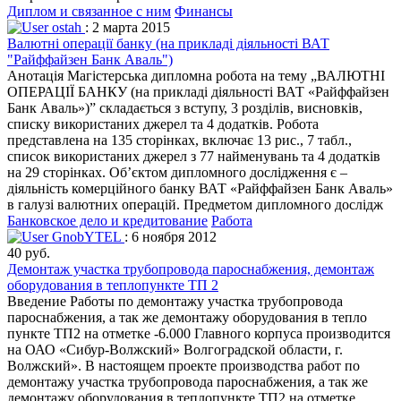
Диплом и связанное с ним
Финансы
ostah
: 2 марта 2015
Валютні операції банку (на прикладі діяльності ВАТ
"Райффайзен Банк Аваль")
Анотація Магістерська дипломна робота на тему „ВАЛЮТНІ
ОПЕРАЦІЇ БАНКУ (на прикладі діяльності ВАТ «Райффайзен
Банк Аваль»)” складається з вступу, 3 розділів, висновків,
списку використаних джерел та 4 додатків. Робота
представлена на 135 сторінках, включає 13 рис., 7 табл.,
список використаних джерел з 77 найменувань та 4 додатків
на 29 сторінках. Об’єктом дипломного дослідження є –
діяльність комерційного банку ВАТ «Райффайзен Банк Аваль»
в галузі валютних операцій. Предметом дипломного дослідж
Банковское дело и кредитование
Работа
GnobYTEL
: 6 ноября 2012
40 руб.
Демонтаж участка трубопровода пароснабжения, демонтаж
оборудования в теплопункте ТП 2
Введение Работы по демонтажу участка трубопровода
пароснабжения, а так же демонтажу оборудования в тепло
пункте ТП2 на отметке -6.000 Главного корпуса производится
на ОАО «Сибур-Волжский» Волгоградской области, г.
Волжский». В настоящем проекте производства работ по
демонтажу участка трубопровода пароснабжения, а так же
демонтажу оборудования в теплопункте ТП2 на отметке