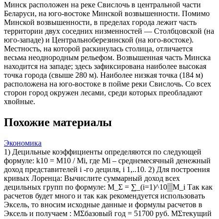
Минск расположен на реке Свислочь в центральной части
Беларуси, на юго-востоке Минской возвышенности. Помимо
Минской возвышенности, в пределах города лежит часть
территории двух соседних низменностей — Столбцовской (на
юго-западе) и Центральноберезинской (на юго-востоке).
Местность, на которой раскинулась столица, отличается
весьма неоднородным рельефом. Возвышенная часть Минска
находится на западе; здесь зафиксирована наиболее высокая
точка города (свыше 280 м). Наиболее низкая точка (184 м)
расположена на юго-востоке в пойме реки Свислочь. Со всех
сторон город окружен лесами, среди которых преобладают
хвойные.
Похожие материалы
Экономика
1) Децильные коэффициенты определяются по следующей
формуле: k10 = M10 / Mi, где Mi – среднемесячный денежный
доход представителей i -го дециля, i 1,..10. 2) Для построения
кривых Лоренца: Вычислите суммарный доход всех
децильных групп по формуле: M_Ʃ = ∑_(i=1)^10▒M_i Так как
расчетов будет много и так как рекомендуется использовать
Эксель, то вносим исходные данные и формулы расчетов в
Эксель и получаем : MƩбазовый год = 51700 руб. MƩтекущий