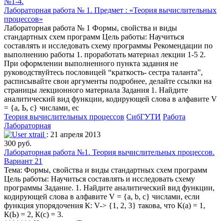
Лабораторная работа № 1. Предмет : «Теория вычислительных
процессов»
Лабораторная работа № 1 Формы, свойства и виды
стандартных схем программ Цель работы: Научиться
составлять и исследовать схему программы Рекомендации по
выполнению работы 1. проработать материал лекции 1-5 2.
При оформлении выполненного пункта задания не
руководствуйтесь пословицей “краткость- сестра таланта”,
расписывайте свои аргументы подробнее, делайте ссылки на
страницы лекционного материала Задания 1. Найдите
аналитический вид функции, кодирующей слова в алфавите V
= {а, Ь, c} числами, ес
Теория вычислительных процессов
СибГУТИ
Работа
Лабораторная
xtrail
: 21 апреля 2013
300 руб.
Лабораторная работа №1. Теория вычислительных процессов.
Вариант 21
Тема: Формы, свойства и виды стандартных схем программ
Цель работы: Научиться составлять и исследовать схему
программы Задание. 1. Найдите аналитический вид функции,
кодирующей слова в алфавите V = {а, b, c} числами, если
функция упорядочения К: V-> {1, 2, 3} такова, что К(а) = 1,
К(Ь) = 2, К(с) = 3.