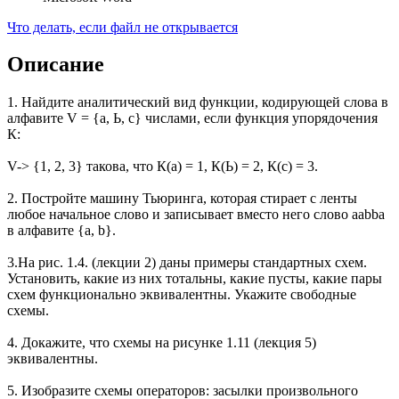
Что делать, если файл не открывается
Описание
1. Найдите аналитический вид функции, кодирующей слова в
алфавите V = {а, Ь, c} числами, если функция упорядочения
К:
V-> {1, 2, 3} такова, что К(а) = 1, К(Ь) = 2, К(с) = 3.
2. Постройте машину Тьюринга, которая стирает с ленты
любое начальное слово и записывает вместо него слово aabba
в алфавите {а, b}.
3.На рис. 1.4. (лекции 2) даны примеры стандартных схем.
Установить, какие из них тотальны, какие пусты, какие пары
схем функционально эквивалентны. Укажите свободные
схемы.
4. Докажите, что схемы на рисунке 1.11 (лекция 5)
эквивалентны.
5. Изобразите схемы операторов: засылки произвольного