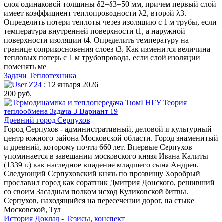
слоя одинаковой толщины δ2=δ3=50 мм, причем первый слой
имеет коэффициент теплопроводности λ2, второй λ3.
Определить потери теплоты через изоляцию с 1 м трубы, если
температура внутренней поверхности t1, а наружной
поверхности изоляции t4. Определить температуру на
границе соприкосновения слоев t3. Как изменится величина
тепловых потерь с 1 м трубопровода, если слой изоляции
поменять ме
Задачи
Теплотехника
Z24
: 12 января 2026
200 руб.
Древний город Серпухов
Город Серпухов - административный, деловой и культурный
центр южного района Московской области. Город знаменитый
и древний, которому почти 660 лет. Впервые Серпухов
упоминается в завещании московского князя Ивана Калиты
(1339 г.) как наследное впадение младшего сына Андрея.
Следующий Cерпуховский князь по прозвищу Хоробрый
прославил город как соратник Дмитрия Донского, решивший
со своим Засадным полком исход Куликовской битвы.
Серпухов, находящийся на пересечении дорог, на стыке
Московской, Тул
История
Доклад - Тезисы, конспект