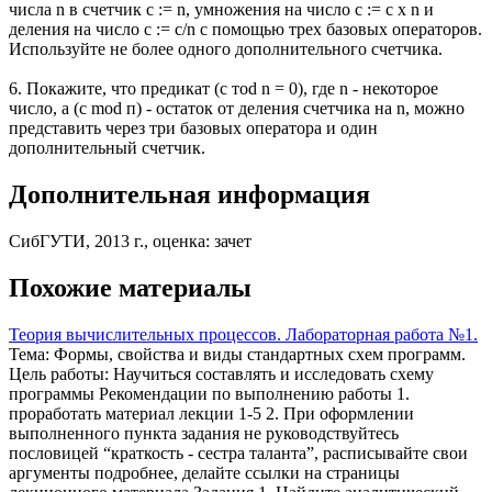
числа n в счетчик с := n, умножения на число с := с х n и
деления на число с := с/n с помощью трех базовых операторов.
Используйте не более одного дополнительного счетчика.
6. Покажите, что предикат (с тod n = 0), где n - некоторое
число, а (с mod п) - остаток от деления счетчика на n, можно
представить через три базовых оператора и один
дополнительный счетчик.
Дополнительная информация
СибГУТИ, 2013 г., оценка: зачет
Похожие материалы
Теория вычислительных процессов. Лабораторная работа №1.
Тема: Формы, свойства и виды стандартных схем программ.
Цель работы: Научиться составлять и исследовать схему
программы Рекомендации по выполнению работы 1.
проработать материал лекции 1-5 2. При оформлении
выполненного пункта задания не руководствуйтесь
пословицей “краткость - сестра таланта”, расписывайте свои
аргументы подробнее, делайте ссылки на страницы