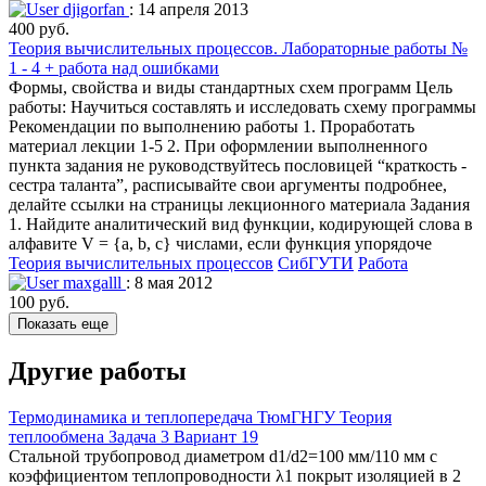
djigorfan
: 14 апреля 2013
400 руб.
Теория вычислительных процессов. Лабораторные работы №
1 - 4 + работа над ошибками
Формы, свойства и виды стандартных схем программ Цель
работы: Научиться составлять и исследовать схему программы
Рекомендации по выполнению работы 1. Проработать
материал лекции 1-5 2. При оформлении выполненного
пункта задания не руководствуйтесь пословицей “краткость -
сестра таланта”, расписывайте свои аргументы подробнее,
делайте ссылки на страницы лекционного материала Задания
1. Найдите аналитический вид функции, кодирующей слова в
алфавите V = {а, b, c} числами, если функция упорядоче
Теория вычислительных процессов
СибГУТИ
Работа
maxgalll
: 8 мая 2012
100 руб.
Показать еще
Другие работы
Термодинамика и теплопередача ТюмГНГУ Теория
теплообмена Задача 3 Вариант 19
Стальной трубопровод диаметром d1/d2=100 мм/110 мм с
коэффициентом теплопроводности λ1 покрыт изоляцией в 2