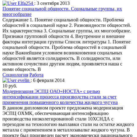
Elfa254
: 3 сентября 2013
Понятие социальной общности. Социальные группы, их
многообразие
Содержание 1. Понятие социальной общности. Проблема
общностей в социальной науке 2. Разновидности общностей.
Их характеристика 3. Социальные группы, их многообразие.
Признаки групповой общности 4. Внутренние и внешние
факторы интеграции группы Список литературы 1. Понятие
социальной общности. Проблема общностей в социальной
науке Важнейшим условием возникновения социальных
общностей является солидарность. В солидарности, или
активном сочувствии другим людям, проявляется наша с
ними общность. В
Социология
Работа
evelin
: 6 февраля 2014
10 руб.
Модернизация ЭСПЦ ОАО«НОСТА» с целью
интенсификации процесса производства стали за счет
применения повышенного количества жидкого чугуна
В данном дипломном проекте предложена модернизация
ЭСПЦ ОХМК, обеспечивающая интенсификацию
производства низколегированной стали 10ХСНДА с
переходом на технологию выплавки стали на остатке жидкого
металла с применением в металлозавалке жидкого чугуна. В
проекте был произведен расчет экономически рационального