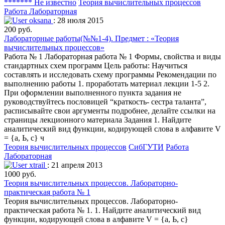
******* Не известно
Теория вычислительных процессов
Работа Лабораторная
oksana
: 28 июля 2015
200 руб.
Лабораторные работы(№№1-4). Предмет : «Теория
вычислительных процессов»
Работа № 1 Лабораторная работа № 1 Формы, свойства и виды
стандартных схем программ Цель работы: Научиться
составлять и исследовать схему программы Рекомендации по
выполнению работы 1. проработать материал лекции 1-5 2.
При оформлении выполненного пункта задания не
руководствуйтесь пословицей “краткость- сестра таланта”,
расписывайте свои аргументы подробнее, делайте ссылки на
страницы лекционного материала Задания 1. Найдите
аналитический вид функции, кодирующей слова в алфавите V
= {а, Ь, c} ч
Теория вычислительных процессов
СибГУТИ
Работа
Лабораторная
xtrail
: 21 апреля 2013
1000 руб.
Теория вычислительных процессов. Лабораторно-
практическая работа № 1
Теория вычислительных процессов. Лабораторно-
практическая работа № 1. 1. Найдите аналитический вид
функции, кодирующей слова в алфавите V = {а, Ь, c}