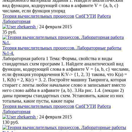
лекционного материала Задания 1. Найдите аналитический
вид функции, кодирующей слова в алфавите V = {а, b, c}
числами, если функция упоряд
Теория вычислительных процессов
СибГУТИ
Работа
Лабораторная
zhekaersh
: 24 февраля 2015
35 руб.
Теория вычислительных процессов. Лабораторные работы
№1-4.
Лабораторная работа 1 Тема: Формы, свойства и виды
стандартных схем программ 1. Найдите аналитический вид
функции, кодирующей слова в алфавите V = {а, b, c} числами,
если функция упорядочения К:V-> {1, 2, 3} такова, что К(а) =
1, К(b) = 2, К(с) = 3. 2. Постройте машину Тьюринга, которая
стирает с ленты любое начальное слово и записывает вместо
него слово aabba в алфавите {а, b}. 3.На рис. 1.4. (лекции 2)
даны примеры стандартных схем. Установить, какие из них
тотальны, какие пусты, какие пары
Теория вычислительных процессов
СибГУТИ
Работа
Лабораторная
zhekaersh
: 24 февраля 2015
130 руб.