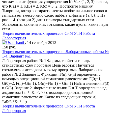
числами, если функция упорядочения К: V-> {1, 2, 3} такова,
что К(а) = 1, К(Ь) = 2, К(с) = 3. 2. Постройте машину
Тьюринга, которая стирает с ленты любое начальное слово и
записывает вместо него слово aabba в алфавите {а, b}. 3.На
рис. 1.4. (лекции 2) даны примеры стандартных схем.
Установить, какие из них тотальны, какие пусты, какие пары
схем
Теория вычислительных процессов
СибГУТИ
Работа
Лабораторная
shanti
: 14 сентября 2012
150 руб.
Теория вычислительных процессов. Лабораторные работы №
1-4. Вариант №1
Лабораторная работа № 1 Формы, свойства и виды
стандартных схем программ Цель работы: Научиться
составлять и исследовать схему программы Лабораторная
работа № 2 Задание 1. Функции: F(n), G(n) определены с
помощью операционной семантики равенствами: F(0)=1,
G(0)=2, F(n)=G(n-1), G(n)=F(n-1) + G(n-1) Найти значения F(3)
и G(3). Задание 2. Формальные языки Е и Т определены над
алфавитом {а, *, &, <, >} с помощью денотационной
семантики равенствами Какие из следующих строк: a)
*а&*а*&а*; b)
Теория вычислительных процессов
СибГУТИ
Работа
Лабораторная